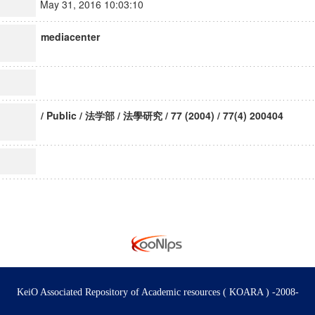
May 31, 2016 10:03:10
mediacenter
/ Public / 法学部 / 法學研究 / 77 (2004) / 77(4) 200404
KeiO Associated Repository of Academic resources ( KOARA ) -2008-