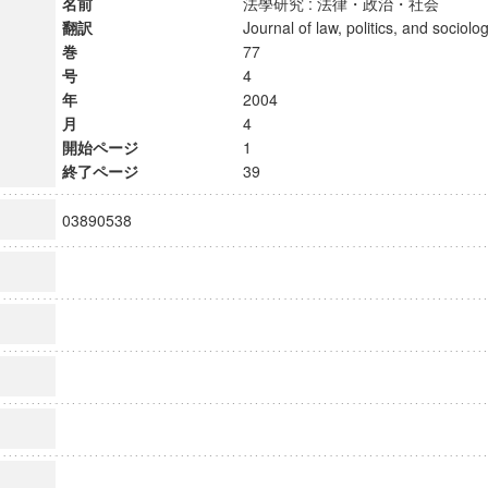
名前
法學研究 : 法律・政治・社会
翻訳
Journal of law, politics, and soci
巻
77
号
4
年
2004
月
4
開始ページ
1
終了ページ
39
03890538