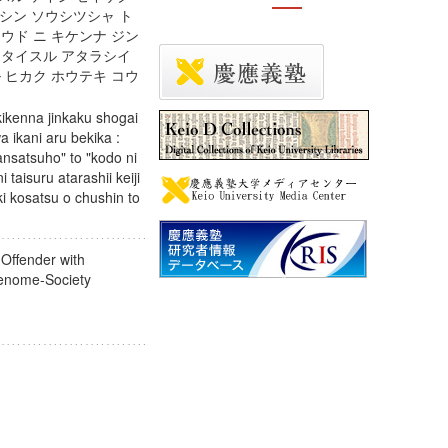
ンシン ソウシツシャ ト
ウド ニ キケンナ ジン
 タイスル アタラシイ
 ヒカク ホウテキ コウ
ikenna jinkaku shogai
a ikani aru bekika :
ansatsuho" to "kodo ni
 taisuru atarashii keiji
ki kosatsu o chushin to
 Offender with
t Genome-Society