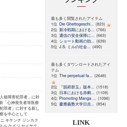
最も多く閲覧されたアイテム
1位
Die Ghettogeschi...
(823)
2位
新冷戦期における...
(766)
3位
通信の安全保障に...
(663)
4位
ショート動画の効...
(639)
5位
J.S. ミルの社会...
(490)
最も多くダウンロードされたアイ
テム
1位
The perpetual fa...
(2646)
2位
『韻府群玉』版本...
(1518)
3位
日本における赤痢...
(1109)
人格障害犯罪者」に対
4位
Promoting Manga ...
(1096)
 新「心神喪失者等医療
5位
慶應義塾大学日吉...
(854)
犯罪者」に対する新し
考察を中心として
 ニ キケンナ ジンカク
LINK
スル ケイジ セイサク