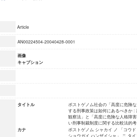
Article
AN00224504-20040428-0001
画像
キャプション
タイトル
ポストゲノム社会の「高度に危険な
する刑事政策は如何にあるべきか :
観察法」と「高度に危険な人格障害
い刑事制裁制度に関する比較法的
カナ
ポストゲノム シャカイ ノ 「コウド
ショウガイ ハンザイシャ」 ニ タイ