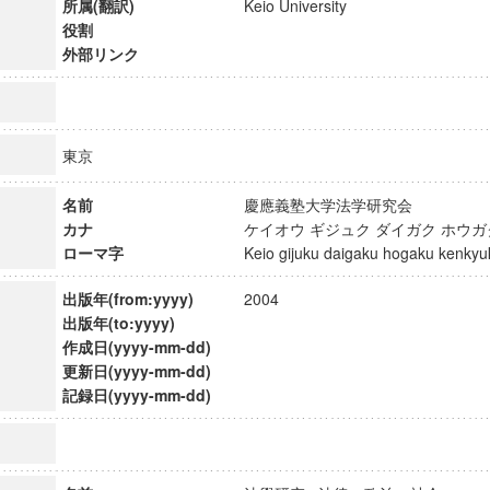
所属(翻訳)
Keio University
役割
外部リンク
東京
名前
慶應義塾大学法学研究会
カナ
ケイオウ ギジュク ダイガク ホウ
ローマ字
Keio gijuku daigaku hogaku kenk
出版年(from:yyyy)
2004
出版年(to:yyyy)
作成日(yyyy-mm-dd)
更新日(yyyy-mm-dd)
ンス教育研究センター
記録日(yyyy-mm-dd)
端的教育研究拠点
のサイエンス」