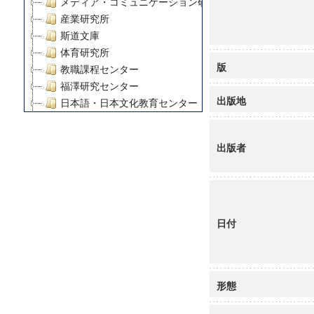
メディア・コミュニケーション研究所
産業研究所
斯道文庫
体育研究所
版
教職課程センター
福澤研究センター
出版地
日本語・日本文化教育センター
アート・センター
外国語教育研究センター
出版者
デジタルメディア・コンテンツ統合研究センター
グローバルリサーチインスティテュート
塾内助成報告書
科学研究費補助金研究成果報告書
21世紀COEプログラム
日付
慶應義塾大学グローバルCOEプログラム市民社会ガバナ
慶應義塾大学グローバルCOEプログラム論理と感性の先
博士課程教育リーディングプログラム「超成熟社会発展
形態
学術雑誌掲載論文等(8)
その他