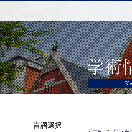
言語選択
ホーム
»»
アイテム