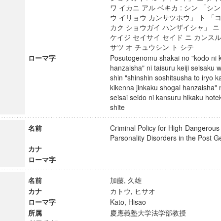
ワ イカニ アル ベキカ : シン 「シ
ウ イリョウ カンサツホウ」 ト 「コ
カク ショウガイ ハンザイシャ」 ニ
ケイジ セイサイ セイド ニ カンスル
サツ オ チュウシン ト シテ
ローマ字
Posutogenomu shakai no "kodo ni k
hanzaisha" ni taisuru keiji seisaku w
shin "shinshin soshitsusha to iryo k
kikenna jinkaku shogai hanzaisha" ni
seisai seido ni kansuru hikaku hote
shite
名前
Criminal Policy for High-Dangerous
Parsonality Disorders in the Pos
カナ
ローマ字
名前
加藤, 久雄
カナ
カトウ, ヒサオ
ローマ字
Kato, Hisao
所属
慶應義塾大学法学部教授