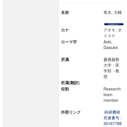
名前
青木, 大輔
カナ
アオキ, ダ
イスケ
ローマ字
Aoki,
Daisuke
所属
慶應義塾
大学・医
学部・教
授
所属(翻訳)
役割
Research
team
member
外部リンク
科研費研
究者番号 :
30167788