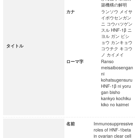
築機構の解明
カナ
ランソウ メイサ
イボウセンガン
ニ コウハツゲン
スル HNF-1β ニ
ヨル ガン ビシ
ョウ カンキョウ
タイトル
コウチク キコウ
ノ カイメイ
ローマ字
Ranso
meisaibosengan
ni
kohatsugensuru
HNF-1β ni yoru
gan bisho
kankyo kochiku
kiko no kaimei
名前
Immunosuppressive
roles of HNF-1beta
in ovarian clear cell