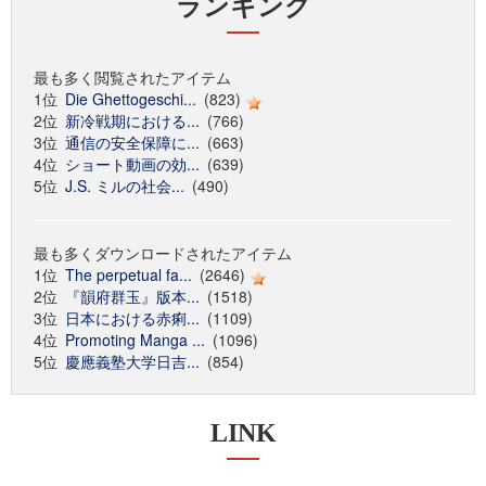
ランキング
最も多く閲覧されたアイテム
1位
Die Ghettogeschi...
(823)
2位
新冷戦期における...
(766)
3位
通信の安全保障に...
(663)
4位
ショート動画の効...
(639)
5位
J.S. ミルの社会...
(490)
最も多くダウンロードされたアイテム
1位
The perpetual fa...
(2646)
2位
『韻府群玉』版本...
(1518)
3位
日本における赤痢...
(1109)
4位
Promoting Manga ...
(1096)
5位
慶應義塾大学日吉...
(854)
LINK