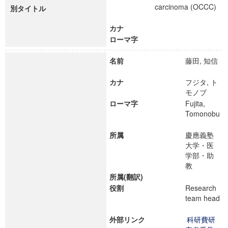
carcinoma (OCCC)
別タイトル
カナ
ローマ字
名前
藤田, 知信
カナ
フジタ, ト
モノブ
ローマ字
Fujita,
Tomonobu
所属
慶應義塾
大学・医
学部・助
教
所属(翻訳)
役割
Research
team head
外部リンク
科研費研