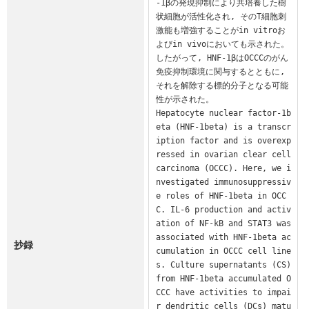
-1βの発現抑制により共培養した樹
状細胞が活性化され, そのT細胞刺
激能も増強することがin vitroお
よびin vivoにおいても示された。
したがって, HNF-1βはOCCCのがん
免疫抑制環境に関与するとともに, 
それを解除する標的分子となる可能
性が示された。

Hepatocyte nuclear factor-1b
eta (HNF-1beta) is a transcr
iption factor and is overexp
ressed in ovarian clear cell 
carcinoma (OCCC). Here, we i
nvestigated immunosuppressiv
e roles of HNF-1beta in OCC
C. IL-6 production and activ
ation of NF-kB and STAT3 was 
associated with HNF-1beta ac
抄録
cumulation in OCCC cell line
s. Culture supernatants (CS) 
from HNF-1beta accumulated O
CCC have activities to impai
r dendritic cells (DCs) matu