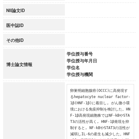
NII論文ID
医中誌ID
その他ID
学位授与番号
学位授与年月日
博士論文情報
学位名
学位授与機関
卵巣明細胞腺癌(OCCC)に高発現す
るhepatocyte nuclear factor-
1β(HNF-1β)に着目し, がん微小環
境における免疫抑制を検討した。HN
F-1β高発現細胞株ではNF-kBやSTA
T3の活性が高く, HNF-1β発現を抑
制すると, NF-kBやSTAT3の活性が
減弱しIL-6の産生も減少した。HNF