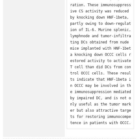
ration. These immunosuppress
ive CS activity was reduced 
by knocking down HNF-1beta, 
partly owing to down-regulat
ion of IL-6. Murine splenic, 
lymphnode and tumor-infiltra
ting DCs obtained from nude 
mice implanted with HNF-1bet
a knocking down OCCC cells r
estored activity to activate 
T cell than did DCs from con
trol OCCC cells. These resul
ts indicate that HNF-1beta i
n OCCC may be involved in th
e immunosuppression mediated 
by impaired DC, and is not o
nly useful as the tumor mark
er but also attractive targe
ts for restoring immunocompe
tence in patients with OCCC.