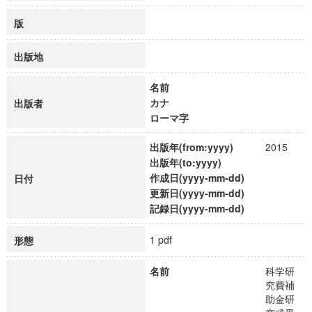
版
出版地
名前
カナ
出版者
ローマ字
出版年(from:yyyy)
2015
出版年(to:yyyy)
作成日(yyyy-mm-dd)
日付
更新日(yyyy-mm-dd)
記録日(yyyy-mm-dd)
1 pdf
形態
名前
科学研
究費補
助金研