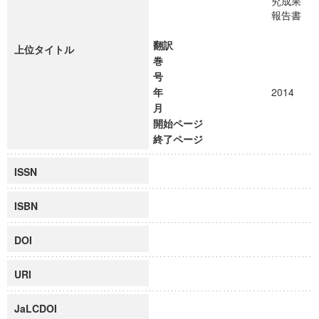
究成果
報告書
翻訳
上位タイトル
巻
号
年
2014
月
開始ページ
終了ページ
ISSN
ISBN
DOI
URI
JaLCDOI