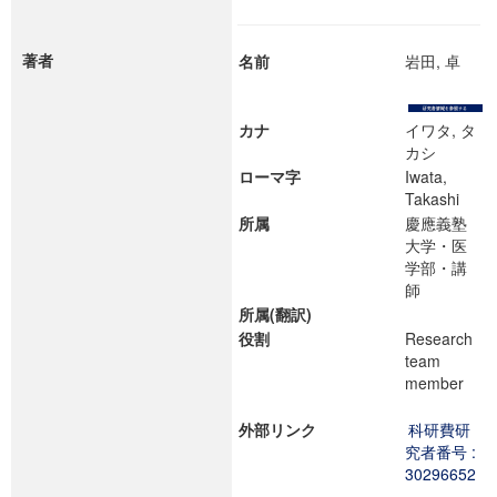
著者
名前
岩田, 卓
カナ
イワタ, タ
カシ
ローマ字
Iwata,
Takashi
所属
慶應義塾
大学・医
学部・講
師
所属(翻訳)
役割
Research
team
member
外部リンク
科研費研
究者番号 :
30296652