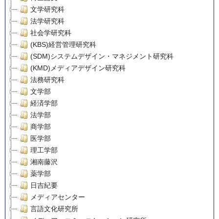
文学研究科
法学研究科
社会学研究科
(KBS)経営管理研究科
(SDM)システムデザイン・マネジメント研究科
(KMD)メディアデザイン研究科
法務研究科
文学部
経済学部
法学部
商学部
医学部
理工学部
湘南藤沢
薬学部
日吉紀要
メディアセンター
言語文化研究所