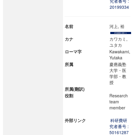
究者番号 :
20199334
名前
河上, 裕
カナ
カワカミ,
ユタカ
ローマ字
Kawakami,
Yutaka
所属
慶應義塾
大学・医
学部・教
授
所属(翻訳)
役割
Research
team
member
外部リンク
科研費研
究者番号 :
50161287