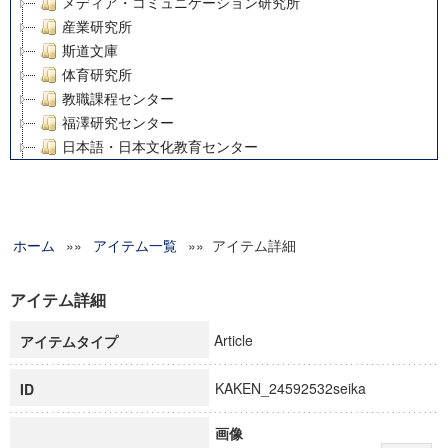
メディア・コミュニケーション研究所
産業研究所
斯道文庫
体育研究所
教職課程センター
福澤研究センター
日本語・日本文化教育センター
アート・センター
外国語教育研究センター
デジタルメディア・コンテンツ統合研究センター
ホーム
»»
グローバルリサーチインスティテュート
アイテム一覧
»» アイテム詳細
塾内助成報告書
科学研究費補助金研究成果報告書
アイテム詳細
21世紀COEプログラム
Article
アイテムタイプ
慶應義塾大学グローバルCOEプログラム市民社会ガバナンス
慶應義塾大学グローバルCOEプログラム論理と感性の先端的
KAKEN_24592532seika
ID
博士課程教育リーディングプログラム「超成熟社会発展のサ
学術雑誌掲載論文等(8)
画像
その他