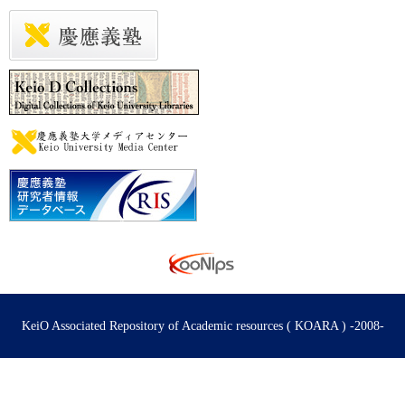
KeiO Associated Repository of Academic resources ( KOARA ) -2008-