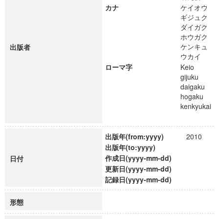
カナ
ケイオウ
ギジュク
ダイガク
ホウガク
ケンキュ
出版者
ウカイ
ローマ字
Keio
gijuku
daigaku
hogaku
kenkyukai
出版年(from:yyyy)
2010
出版年(to:yyyy)
作成日(yyyy-mm-dd)
日付
更新日(yyyy-mm-dd)
記録日(yyyy-mm-dd)
形態