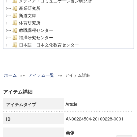
メディア・コミュニケーション研究所
産業研究所
斯道文庫
体育研究所
教職課程センター
福澤研究センター
日本語・日本文化教育センター
アート・センター
外国語教育研究センター
デジタルメディア・コンテンツ統合研究センター
ホーム
»»
グローバルリサーチインスティテュート
アイテム一覧
»» アイテム詳細
塾内助成報告書
科学研究費補助金研究成果報告書
アイテム詳細
21世紀COEプログラム
Article
アイテムタイプ
慶應義塾大学グローバルCOEプログラム市民社会ガバナンス
慶應義塾大学グローバルCOEプログラム論理と感性の先端的
AN00224504-20100228-0001
ID
博士課程教育リーディングプログラム「超成熟社会発展のサ
学術雑誌掲載論文等(8)
画像
その他