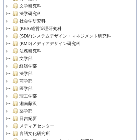
文学研究科
法学研究科
社会学研究科
(KBS)経営管理研究科
(SDM)システムデザイン・マネジメント研究科
(KMD)メディアデザイン研究科
法務研究科
文学部
経済学部
法学部
商学部
医学部
理工学部
湘南藤沢
薬学部
日吉紀要
メディアセンター
言語文化研究所