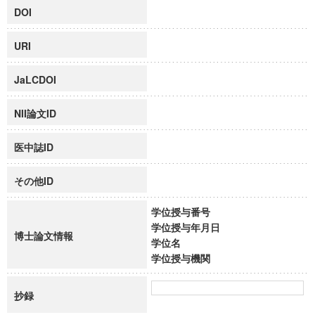
DOI
URI
JaLCDOI
NII論文ID
医中誌ID
その他ID
学位授与番号
学位授与年月日
博士論文情報
学位名
学位授与機関
抄録