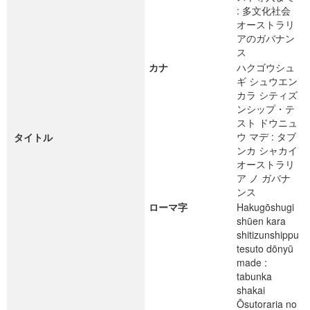
: 多文化社会
オーストラリ
アのガバナン
ス
カナ
ハクゴウシュ
ギ シュウエン
カラ シティズ
ンシップ・テ
スト ドウニュ
ウ マデ : タブ
タイトル
ンカ シャカイ
オーストラリ
ア ノ ガバナ
ンス
ローマ字
Hakugōshugi
shūen kara
shitizunshippu
tesuto dōnyū
made :
tabunka
shakai
Ōsutoraria no