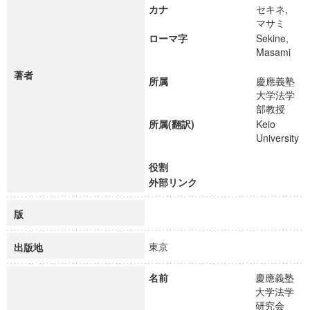
カナ
セキネ,
マサミ
ローマ字
Sekine,
Masami
著者
所属
慶應義塾
大学法学
部教授
所属(翻訳)
Keio
University
役割
外部リンク
版
東京
出版地
名前
慶應義塾
大学法学
研究会