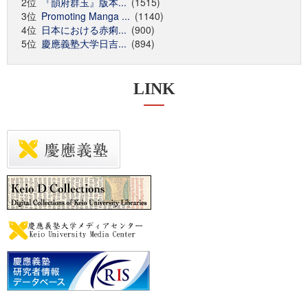
2位
『韻府群玉』版本...
(1515)
3位
Promoting Manga ...
(1140)
4位
日本における赤痢...
(900)
5位
慶應義塾大学日吉...
(894)
LINK