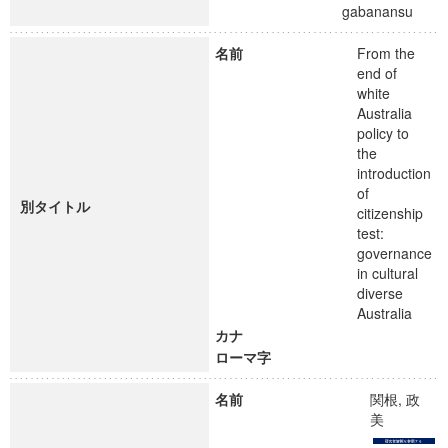
gabanansu
名前
From the
end of
white
Australia
policy to
the
introduction
of
別タイトル
citizenship
test:
governance
in cultural
diverse
Australia
カナ
ローマ字
名前
関根, 政
美