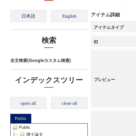
アイテム詳細
アイテムタイプ
検索
ID
全文検索(Googleカスタム検索)
インデックスツリー
プレビュー
open all
close all
Public
Public
博士論文