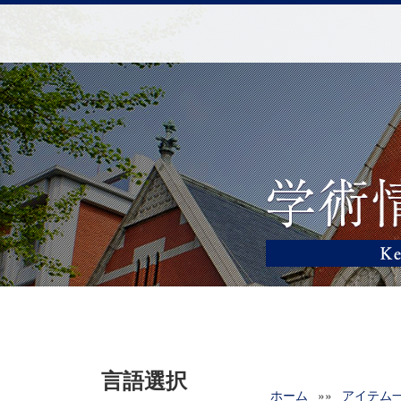
言語選択
ホーム
»»
アイテム