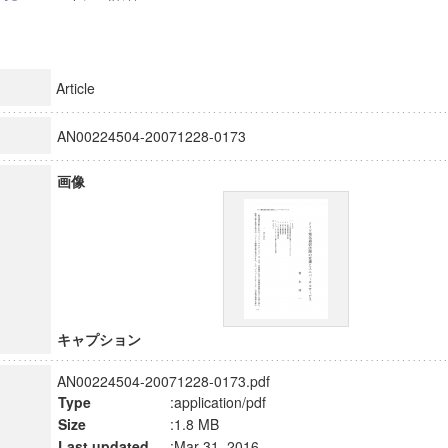
Article
AN00224504-20071228-0173
画像
キャプション
AN00224504-20071228-0173.pdf
Type
:application/pdf
Size
:1.8 MB
Last updated
:Mar 31, 2016