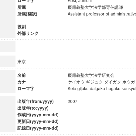
ローマ字
Aoki, Junichi
所属
慶應義塾大学法学部専任講師
所属(翻訳)
Assistant professor of administrativ
役割
外部リンク
東京
名前
慶應義塾大学法学研究会
カナ
ケイオウ ギジュク ダイガク ホウ
ローマ字
Keio gijuku daigaku hogaku kenk
出版年(from:yyyy)
2007
ンス教育研究センター
出版年(to:yyyy)
端的教育研究拠点
作成日(yyyy-mm-dd)
のサイエンス」
更新日(yyyy-mm-dd)
記録日(yyyy-mm-dd)