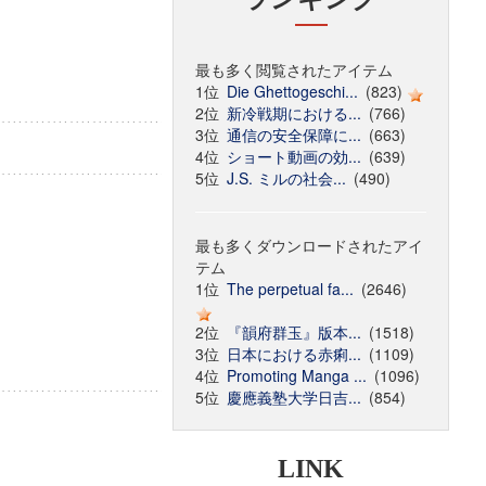
最も多く閲覧されたアイテム
1位
Die Ghettogeschi...
(823)
2位
新冷戦期における...
(766)
3位
通信の安全保障に...
(663)
4位
ショート動画の効...
(639)
5位
J.S. ミルの社会...
(490)
最も多くダウンロードされたアイ
テム
1位
The perpetual fa...
(2646)
2位
『韻府群玉』版本...
(1518)
3位
日本における赤痢...
(1109)
4位
Promoting Manga ...
(1096)
5位
慶應義塾大学日吉...
(854)
LINK