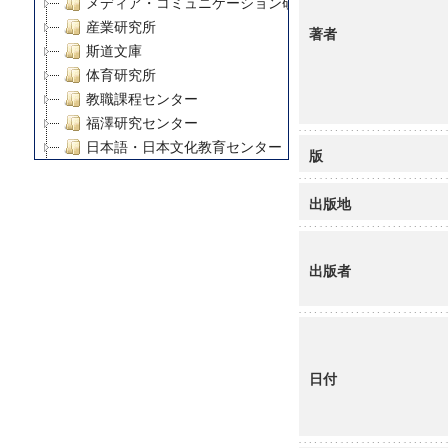
メディア・コミュニケーション研究所
産業研究所
著者
斯道文庫
体育研究所
教職課程センター
福澤研究センター
日本語・日本文化教育センター
版
アート・センター
外国語教育研究センター
出版地
デジタルメディア・コンテンツ統合研究センター
グローバルリサーチインスティテュート
塾内助成報告書
出版者
科学研究費補助金研究成果報告書
21世紀COEプログラム
慶應義塾大学グローバルCOEプログラム市民社会ガバナ
慶應義塾大学グローバルCOEプログラム論理と感性の先
日付
博士課程教育リーディングプログラム「超成熟社会発展
学術雑誌掲載論文等(8)
その他