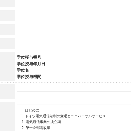
学位授与番号
学位授与年月日
学位名
学位授与機関
一 はじめに

二 ドイツ電気通信法制の変遷とユニバーサルサービス

 1 電気通信事業の成立期

 2 第一次郵電改革
