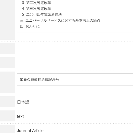
 3 第二次郵電改革

 4 第三次郵電改革

 5 二〇〇四年電気通信法

三 ユニバーサルサービスに関する基本法上の論点

四 おわりに
加藤久雄教授退職記念号
日本語
text
Journal Article