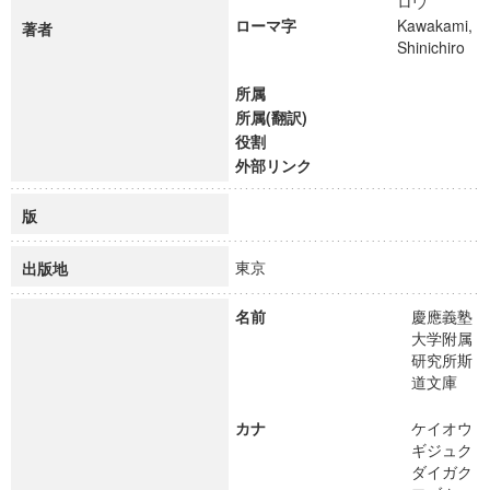
ロウ
ローマ字
Kawakami,
著者
Shinichiro
所属
所属(翻訳)
役割
外部リンク
版
東京
出版地
名前
慶應義塾
大学附属
研究所斯
道文庫
カナ
ケイオウ
ギジュク
ダイガク