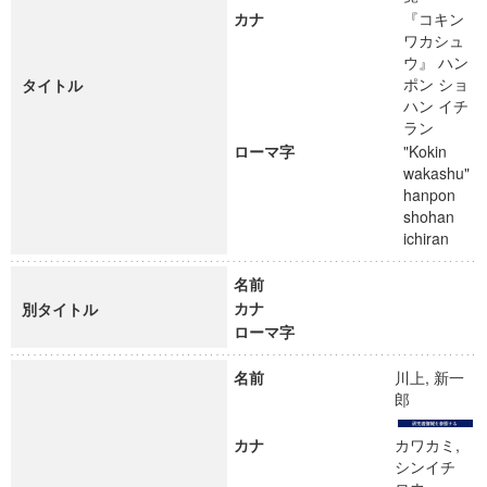
カナ
『コキン
ワカシュ
ウ』 ハン
ポン ショ
タイトル
ハン イチ
ラン
ローマ字
"Kokin
wakashu"
hanpon
shohan
ichiran
名前
カナ
別タイトル
ローマ字
名前
川上, 新一
郎
カナ
カワカミ,
シンイチ