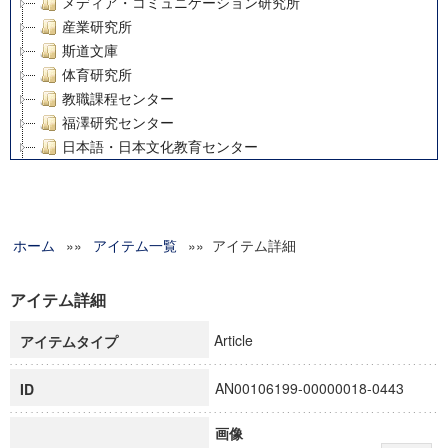
メディア・コミュニケーション研究所
産業研究所
斯道文庫
体育研究所
教職課程センター
福澤研究センター
日本語・日本文化教育センター
アート・センター
外国語教育研究センター
デジタルメディア・コンテンツ統合研究センター
ホーム
»»
グローバルリサーチインスティテュート
アイテム一覧
»» アイテム詳細
塾内助成報告書
科学研究費補助金研究成果報告書
アイテム詳細
21世紀COEプログラム
Article
アイテムタイプ
慶應義塾大学グローバルCOEプログラム市民社会ガバナンス
慶應義塾大学グローバルCOEプログラム論理と感性の先端的
AN00106199-00000018-0443
ID
博士課程教育リーディングプログラム「超成熟社会発展のサ
学術雑誌掲載論文等(8)
画像
その他