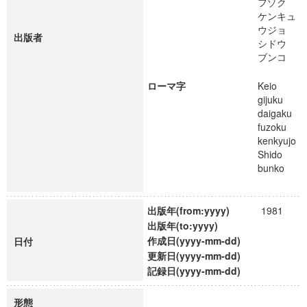
フゾク
ケンキュ
ウジョ
出版者
シドウ
ブンコ
ローマ字
Keio
gijuku
daigaku
fuzoku
kenkyujo
Shido
bunko
出版年(from:yyyy)
1981
出版年(to:yyyy)
作成日(yyyy-mm-dd)
日付
更新日(yyyy-mm-dd)
記録日(yyyy-mm-dd)
形態