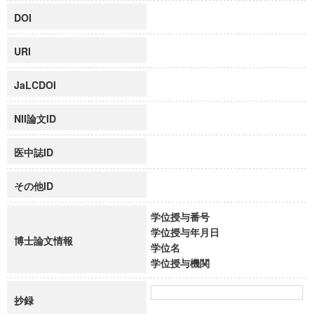
DOI
URI
JaLCDOI
NII論文ID
医中誌ID
その他ID
学位授与番号
学位授与年月日
博士論文情報
学位名
学位授与機関
抄録