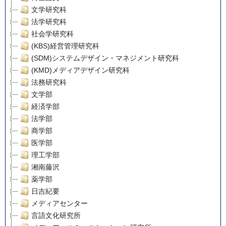
文学研究科
法学研究科
社会学研究科
(KBS)経営管理研究科
(SDM)システムデザイン・マネジメント研究科
(KMD)メディアデザイン研究科
法務研究科
文学部
経済学部
法学部
商学部
医学部
理工学部
湘南藤沢
薬学部
日吉紀要
メディアセンター
言語文化研究所