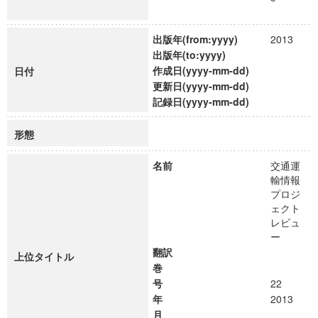
出版年(from:yyyy)
2013
出版年(to:yyyy)
作成日(yyyy-mm-dd)
日付
更新日(yyyy-mm-dd)
記録日(yyyy-mm-dd)
形態
名前
交通運
輸情報
プロジ
ェクト
レビュ
ー
翻訳
上位タイトル
巻
号
22
年
2013
月