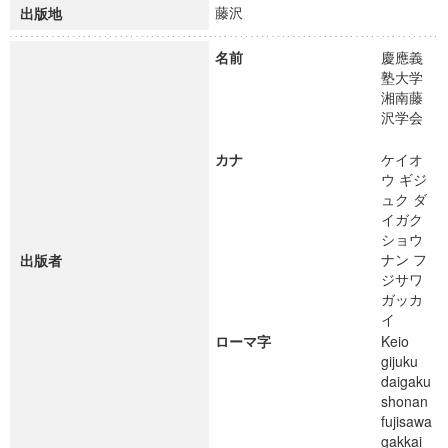
藤沢
出版地
名前
慶應義
塾大学
湘南藤
沢学会
カナ
ケイオ
ウ ギジ
ュク ダ
イガク
ショウ
ナン フ
出版者
ジサワ
ガッカ
イ
ローマ字
Keio
gijuku
daigaku
shonan
fujisawa
gakkai