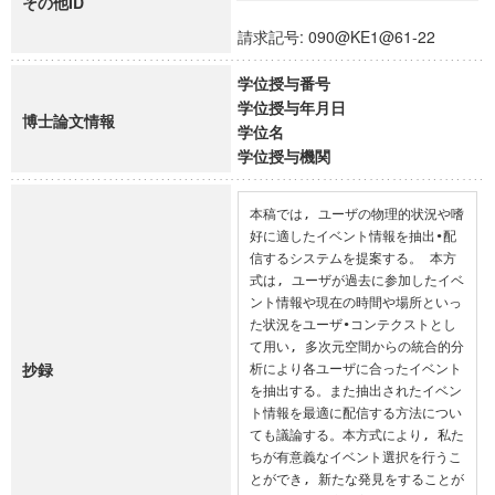
その他ID
請求記号: 090@KE1@61-22
学位授与番号
学位授与年月日
博士論文情報
学位名
学位授与機関
本稿では, ユーザの物理的状況や嗜
好に適したイベント情報を抽出•配
信するシステムを提案する。 本方
式は, ユーザが過去に参加したイベ
ント情報や現在の時間や場所といっ
た状況をユーザ•コンテクストとし
て用い, 多次元空間からの統合的分
抄録
析により各ユーザに合ったイベント
を抽出する。また抽出されたイベン
ト情報を最適に配信する方法につい
ても議論する。本方式により, 私た
ちが有意義なイベント選択を行うこ
とができ, 新たな発見をすることが