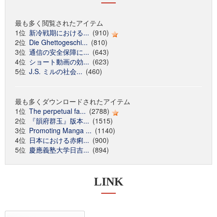
最も多く閲覧されたアイテム
1位
新冷戦期における...
(910)
2位
Die Ghettogeschi...
(810)
3位
通信の安全保障に...
(643)
4位
ショート動画の効...
(623)
5位
J.S. ミルの社会...
(460)
最も多くダウンロードされたアイテム
1位
The perpetual fa...
(2788)
2位
『韻府群玉』版本...
(1515)
3位
Promoting Manga ...
(1140)
4位
日本における赤痢...
(900)
5位
慶應義塾大学日吉...
(894)
LINK