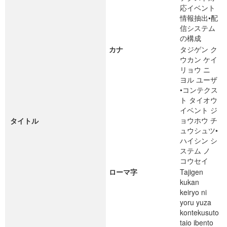
応イベント
情報抽出•配
信システム
の構成
カナ
タジゲン ク
ウカン ケイ
リョウ ニ
ヨル ユーザ
•コンテクス
ト タイオウ
イベント ジ
ョウホウ チ
タイトル
ュウシュツ•
ハイシン シ
ステム ノ
コウセイ
ローマ字
Tajigen
kukan
keiryo ni
yoru yuza
kontekusuto
taio ibento