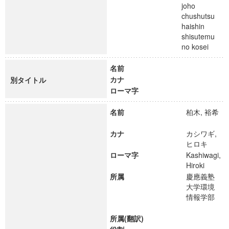
joho
chushutsu
haishin
shisutemu
no kosei
名前
カナ
別タイトル
ローマ字
名前
柏木, 裕希
カナ
カシワギ,
ヒロキ
ローマ字
Kashiwagi,
Hiroki
所属
慶應義塾
大学環境
情報学部
所属(翻訳)