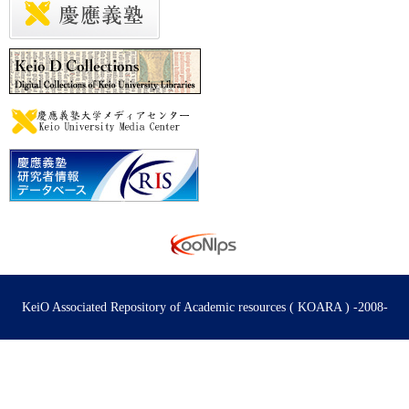
KeiO Associated Repository of Academic resources ( KOARA ) -2008-