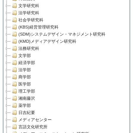
文学研究科
法学研究科
社会学研究科
(KBS)経営管理研究科
(SDM)システムデザイン・マネジメント研究科
(KMD)メディアデザイン研究科
法務研究科
文学部
経済学部
法学部
商学部
医学部
理工学部
湘南藤沢
薬学部
日吉紀要
メディアセンター
言語文化研究所