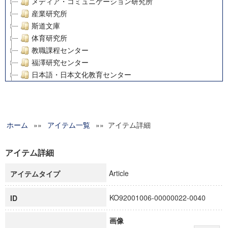
メディア・コミュニケーション研究所
産業研究所
斯道文庫
体育研究所
教職課程センター
福澤研究センター
日本語・日本文化教育センター
アート・センター
外国語教育研究センター
デジタルメディア・コンテンツ統合研究センター
ホーム
»»
グローバルリサーチインスティテュート
アイテム一覧
»» アイテム詳細
塾内助成報告書
科学研究費補助金研究成果報告書
アイテム詳細
21世紀COEプログラム
Article
アイテムタイプ
慶應義塾大学グローバルCOEプログラム市民社会ガバナンス
慶應義塾大学グローバルCOEプログラム論理と感性の先端的
KO92001006-00000022-0040
ID
博士課程教育リーディングプログラム「超成熟社会発展のサ
学術雑誌掲載論文等(8)
画像
その他