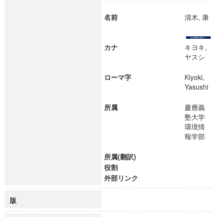
名前
清木, 康
カナ
キヨキ,
ヤスシ
ローマ字
Kiyoki,
Yasushi
所属
慶應義
塾大学
環境情
報学部
所属(翻訳)
役割
外部リンク
版