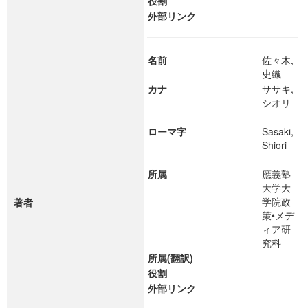
役割
外部リンク
名前
佐々木,
史織
カナ
ササキ,
シオリ
ローマ字
Sasaki,
Shiori
所属
應義塾
大学大
学院政
著者
策•メデ
ィア研
究科
所属(翻訳)
役割
外部リンク