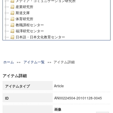
メディア・コミュニケーション研究所
産業研究所
斯道文庫
体育研究所
教職課程センター
福澤研究センター
日本語・日本文化教育センター
アート・センター
外国語教育研究センター
デジタルメディア・コンテンツ統合研究センター
ホーム
»»
グローバルリサーチインスティテュート
アイテム一覧
»» アイテム詳細
塾内助成報告書
科学研究費補助金研究成果報告書
アイテム詳細
21世紀COEプログラム
Article
アイテムタイプ
慶應義塾大学グローバルCOEプログラム市民社会ガバナンス
慶應義塾大学グローバルCOEプログラム論理と感性の先端的
AN00224504-20101128-0045
ID
博士課程教育リーディングプログラム「超成熟社会発展のサ
学術雑誌掲載論文等(8)
画像
その他