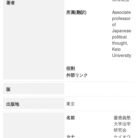
著者
所属(翻訳)
Associate
professor
of
Japanese
political
thought,
Keio
University
役割
外部リンク
版
東京
出版地
名前
慶應義塾
大学法学
研究会
カナ
ケイオウ