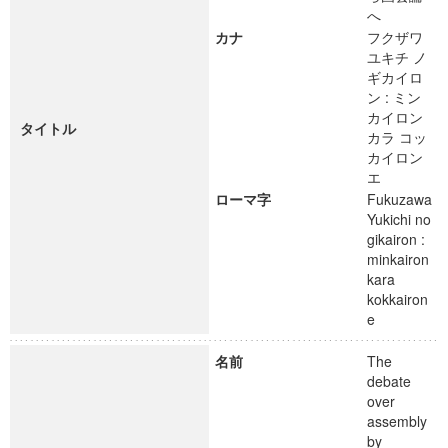
へ
カナ
フクザワ
ユキチ ノ
ギカイロ
ン : ミン
カイロン
タイトル
カラ コッ
カイロン
エ
ローマ字
Fukuzawa
Yukichi no
gikairon :
minkairon
kara
kokkairon
e
名前
The
debate
over
assembly
by