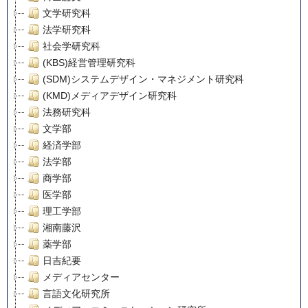
文学研究科
法学研究科
社会学研究科
(KBS)経営管理研究科
(SDM)システムデザイン・マネジメント研究科
(KMD)メディアデザイン研究科
法務研究科
文学部
経済学部
法学部
商学部
医学部
理工学部
湘南藤沢
薬学部
日吉紀要
メディアセンター
言語文化研究所