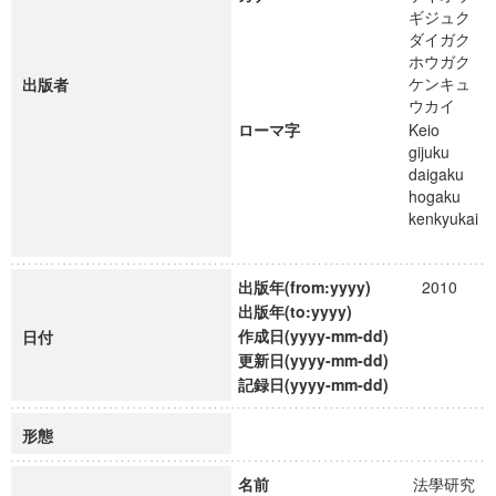
ギジュク
ダイガク
ホウガク
ケンキュ
出版者
ウカイ
ローマ字
Keio
gijuku
daigaku
hogaku
kenkyukai
出版年(from:yyyy)
2010
出版年(to:yyyy)
作成日(yyyy-mm-dd)
日付
更新日(yyyy-mm-dd)
記録日(yyyy-mm-dd)
形態
名前
法學研究