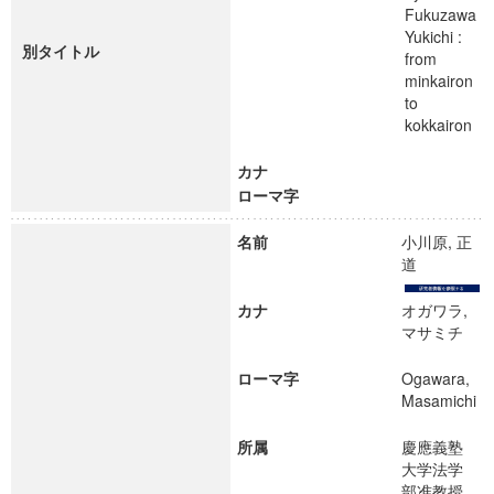
Fukuzawa
Yukichi :
別タイトル
from
minkairon
to
kokkairon
カナ
ローマ字
名前
小川原, 正
道
カナ
オガワラ,
マサミチ
ローマ字
Ogawara,
Masamichi
所属
慶應義塾
大学法学
部准教授