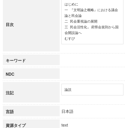
はじめに

一 『文明論之概略』における議会
論と民会論

二 民会重視論の展開

目次
三 民会活性化, 府県会規則から国
会開設論へ

むすび
キーワード
NDC
論説
注記
日本語
言語
text
資源タイプ