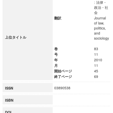
: 法律・
政治・社
会
翻訳
Journal
of law,
politics,
and
上位タイトル
sociology
巻
83
号
11
年
2010
月
11
開始ページ
45
終了ページ
69
03890538
ISSN
ISBN
DOI