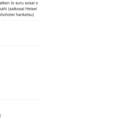
aiken to suru sosai o
kahi (saikosai Heisei
ni shohotei hanketsu)
カイ