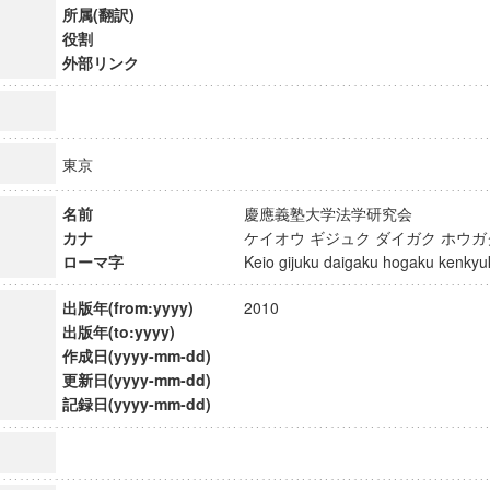
所属(翻訳)
役割
外部リンク
東京
名前
慶應義塾大学法学研究会
カナ
ケイオウ ギジュク ダイガク ホウ
ローマ字
Keio gijuku daigaku hogaku kenk
出版年(from:yyyy)
2010
出版年(to:yyyy)
作成日(yyyy-mm-dd)
更新日(yyyy-mm-dd)
記録日(yyyy-mm-dd)