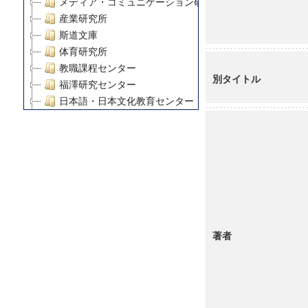
メディア・コミュニケーション研究所
産業研究所
斯道文庫
体育研究所
教職課程センター
別タイトル
福澤研究センター
日本語・日本文化教育センター
アート・センター
外国語教育研究センター
デジタルメディア・コンテンツ統合研究センター
グローバルリサーチインスティテュート
塾内助成報告書
科学研究費補助金研究成果報告書
21世紀COEプログラム
慶應義塾大学グローバルCOEプログラム市民社会ガバナ
著者
慶應義塾大学グローバルCOEプログラム論理と感性の先
博士課程教育リーディングプログラム「超成熟社会発展
学術雑誌掲載論文等(8)
その他