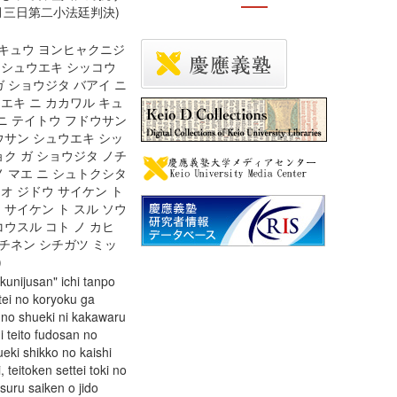
月三日第二小法廷判決)
ンキュウ ヨンヒャクニジ
 シュウエキ シッコウ
ガ ショウジタ バアイ ニ
エキ ニ カカワル キュ
 ニ テイトウ フドウサン
ウサン シュウエキ シッ
ョク ガ ショウジタ ノチ
ノ マエ ニ シュトクシタ
オ ジドウ サイケン ト
 サイケン ト スル ソウ
コウスル コト ノ カヒ
チネン シチガツ ミッ
ツ)
kunijusan" ichi tanpo
tei no koryoku ga
n no shueki ni kakawaru
i teito fudosan no
eki shikko no kaishi
, teitoken settei toki no
isuru saiken o jido