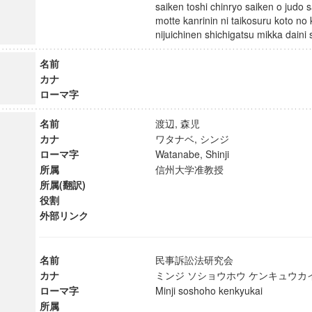
saiken toshi chinryo saiken o judo s
motte kanrinin ni taikosuru koto no 
nijuichinen shichigatsu mikka dai
名前
カナ
ローマ字
名前
渡辺, 森児
カナ
ワタナベ, シンジ
ローマ字
Watanabe, Shinji
所属
信州大学准教授
所属(翻訳)
役割
外部リンク
ンス教育研究センター
端的教育研究拠点
名前
民事訴訟法研究会
のサイエンス」
カナ
ミンジ ソショウホウ ケンキュウ
ローマ字
Minji soshoho kenkyukai
所属