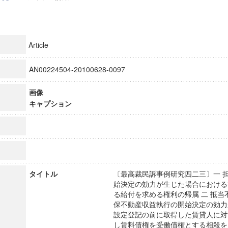
Article
AN00224504-20100628-0097
画像
キャプション
タイトル
〔最高裁民訴事例研究四二三〕一 
始決定の効力が生じた場合における
る給付を求める権利の帰属 二 抵
保不動産収益執行の開始決定の効力
設定登記の前に取得した賃貸人に対
し賃料債権を受働債権とする相殺を