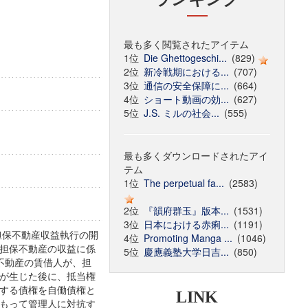
最も多く閲覧されたアイテム
1位
Die Ghettogeschi...
(829)
2位
新冷戦期における...
(707)
3位
通信の安全保障に...
(664)
4位
ショート動画の効...
(627)
5位
J.S. ミルの社会...
(555)
最も多くダウンロードされたアイ
テム
1位
The perpetual fa...
(2583)
2位
『韻府群玉』版本...
(1531)
3位
日本における赤痢...
(1191)
担保不動産収益執行の開
4位
Promoting Manga ...
(1046)
担保不動産の収益に係
5位
慶應義塾大学日吉...
(850)
当不動産の賃借人が、担
が生じた後に、抵当権
する債権を自働債権と
LINK
もって管理人に対抗す