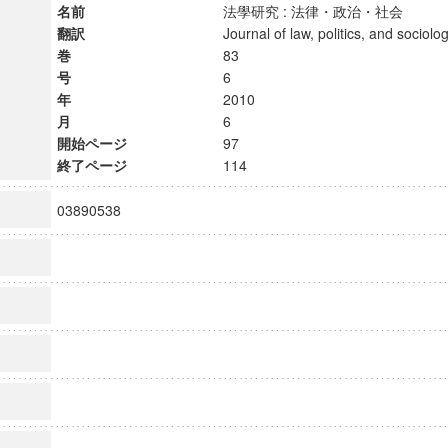
名前
法學研究 : 法律・政治・社会
翻訳
Journal of law, politics, and soci
巻
83
号
6
年
2010
月
6
開始ページ
97
終了ページ
114
03890538