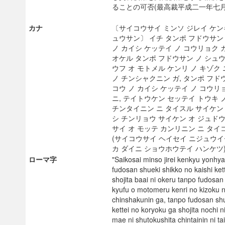
ることの可否(最高裁平成二一年七
カナ
〔サイコウサイ ミンソ ジレイ ケ
ュウサン〕 イチ タンポ フドウサン
ノ カイシ ケッテイ ノ コウリョク 
オケル タンポ フドウサン ノ シュウ
ウフ オ モトメル ケンリ ノ キゾク
ノ チンシャクニン ガ, タンポ フド
コウ ノ カイシ ケッテイ ノ コウリ
ニ, テイトウケン セッテイ トウキ 
チンタイニン ニ タイスル サイケン 
シ チンリョウ サイケン オ ジュドウ
サイ オ モッテ カンリニン ニ タイ
(サイコウサイ ヘイセイ ニジュウイ
カ ダイニ ショウホウテイ ハンケ
ローマ字
"Saikosai minso jirei kenkyu yonhya
fudosan shueki shikko no kaishi ket
shojita baai ni okeru tanpo fudosa
kyufu o motomeru kenri no kizoku n
chinshakunin ga, tanpo fudosan shu
kettei no koryoku ga shojita nochi ni
mae ni shutokushita chintainin ni ta