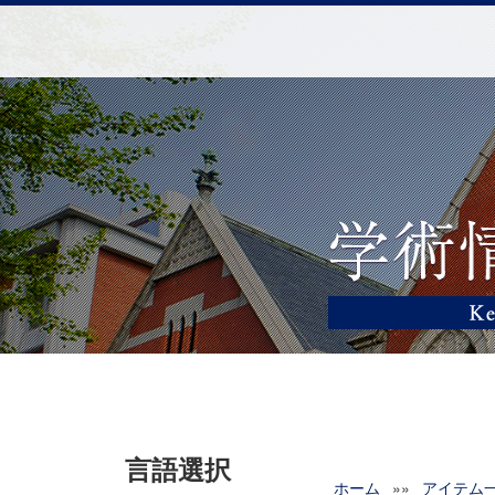
言語選択
ホーム
»»
アイテム