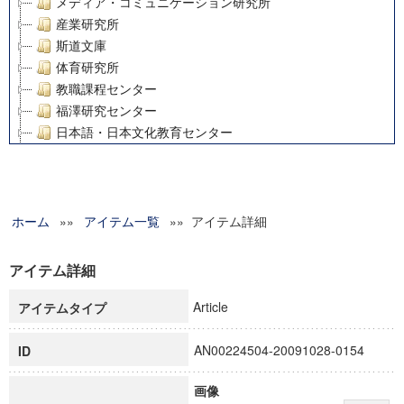
メディア・コミュニケーション研究所
産業研究所
斯道文庫
体育研究所
教職課程センター
福澤研究センター
日本語・日本文化教育センター
アート・センター
外国語教育研究センター
デジタルメディア・コンテンツ統合研究センター
ホーム
»»
グローバルリサーチインスティテュート
アイテム一覧
»» アイテム詳細
塾内助成報告書
科学研究費補助金研究成果報告書
アイテム詳細
21世紀COEプログラム
Article
アイテムタイプ
慶應義塾大学グローバルCOEプログラム市民社会ガバナンス
慶應義塾大学グローバルCOEプログラム論理と感性の先端的
AN00224504-20091028-0154
ID
博士課程教育リーディングプログラム「超成熟社会発展のサ
学術雑誌掲載論文等(8)
画像
その他