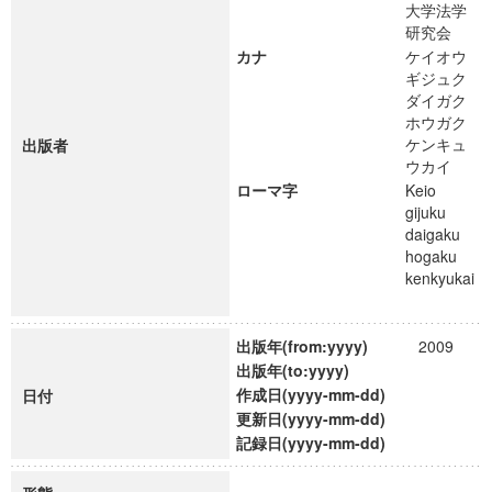
大学法学
研究会
カナ
ケイオウ
ギジュク
ダイガク
ホウガク
ケンキュ
出版者
ウカイ
ローマ字
Keio
gijuku
daigaku
hogaku
kenkyukai
出版年(from:yyyy)
2009
出版年(to:yyyy)
作成日(yyyy-mm-dd)
日付
更新日(yyyy-mm-dd)
記録日(yyyy-mm-dd)