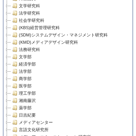
文学研究科
法学研究科
社会学研究科
(KBS)経営管理研究科
(SDM)システムデザイン・マネジメント研究科
(KMD)メディアデザイン研究科
法務研究科
文学部
経済学部
法学部
商学部
医学部
理工学部
湘南藤沢
薬学部
日吉紀要
メディアセンター
言語文化研究所