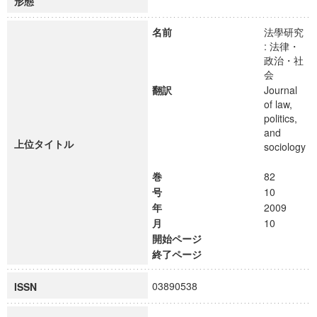
形態
名前
法學研究
: 法律・
政治・社
会
翻訳
Journal
of law,
politics,
and
上位タイトル
sociology
巻
82
号
10
年
2009
月
10
開始ページ
終了ページ
03890538
ISSN