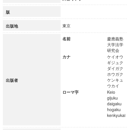
版
東京
出版地
名前
慶應義塾
大学法学
研究会
カナ
ケイオウ
ギジュク
ダイガク
ホウガク
ケンキュ
出版者
ウカイ
ローマ字
Keio
gijuku
daigaku
hogaku
kenkyukai