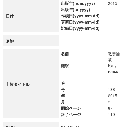
出版年(from:yyyy)
2015
出版年(to:yyyy)
作成日(yyyy-mm-dd)
日付
更新日(yyyy-mm-dd)
記録日(yyyy-mm-dd)
形態
名前
教養論
叢
翻訳
Kyoyo-
ronso
巻
上位タイトル
号
136
年
2015
月
2
開始ページ
87
終了ページ
110