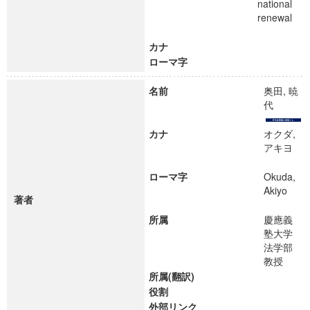
national
renewal
カナ
ローマ字
名前
奥田, 暁
代
カナ
オクダ,
アキヨ
ローマ字
Okuda,
Akiyo
著者
所属
慶應義
塾大学
法学部
教授
所属(翻訳)
役割
外部リンク