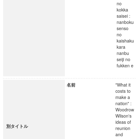
no
kokka
saisei :
nanboku
senso
no
kaishaku
kara
nanbu
seiji no
fukken e
名前
"What it
costs to
make a
nation" :
Woodrow
Wilson's
ideas of
別タイトル
reunion
and