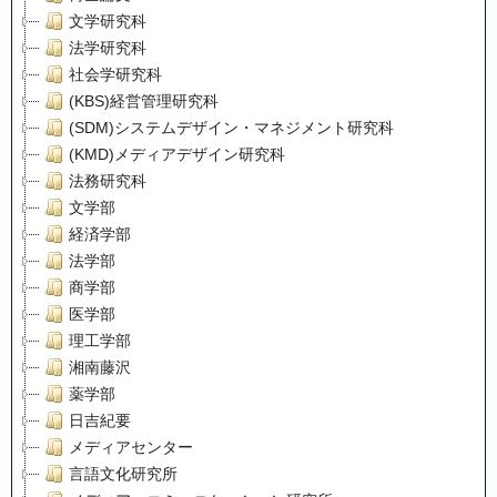
文学研究科
法学研究科
社会学研究科
(KBS)経営管理研究科
(SDM)システムデザイン・マネジメント研究科
(KMD)メディアデザイン研究科
法務研究科
文学部
経済学部
法学部
商学部
医学部
理工学部
湘南藤沢
薬学部
日吉紀要
メディアセンター
言語文化研究所