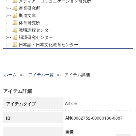
メディア・コミュニケーション研究所
産業研究所
斯道文庫
体育研究所
教職課程センター
福澤研究センター
日本語・日本文化教育センター
アート・センター
外国語教育研究センター
デジタルメディア・コンテンツ統合研究センター
ホーム
»»
グローバルリサーチインスティテュート
アイテム一覧
»» アイテム詳細
塾内助成報告書
科学研究費補助金研究成果報告書
アイテム詳細
21世紀COEプログラム
Article
アイテムタイプ
慶應義塾大学グローバルCOEプログラム市民社会ガバナンス
慶應義塾大学グローバルCOEプログラム論理と感性の先端的
AN00062752-00000136-0087
ID
博士課程教育リーディングプログラム「超成熟社会発展のサ
学術雑誌掲載論文等(8)
画像
その他