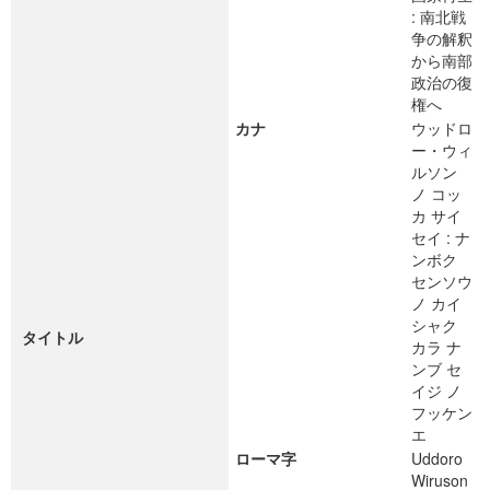
: 南北戦
争の解釈
から南部
政治の復
権へ
カナ
ウッドロ
ー・ウィ
ルソン
ノ コッ
カ サイ
セイ : ナ
ンボク
センソウ
ノ カイ
シャク
タイトル
カラ ナ
ンブ セ
イジ ノ
フッケン
エ
ローマ字
Uddoro
Wiruson