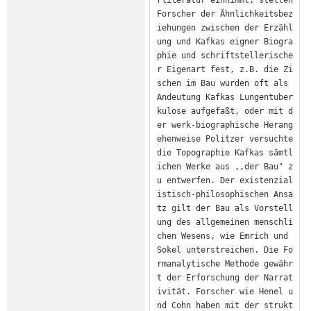
Forscher der Ähnlichkeitsbez
iehungen zwischen der Erzähl
ung und Kafkas eigner Biogra
phie und schriftstellerische
r Eigenart fest, z.B. die Zi
schen im Bau wurden oft als 
Andeutung Kafkas Lungentuber
kulose aufgefaßt, oder mit d
er werk-biographische Herang
ehenweise Politzer versuchte 
die Topographie Kafkas sämtl
ichen Werke aus ,,der Bau" z
u entwerfen. Der existenzial
istisch-philosophischen Ansa
tz gilt der Bau als Vorstell
ung des allgemeinen menschli
chen Wesens, wie Emrich und 
Sokel unterstreichen. Die Fo
rmanalytische Methode gewähr
t der Erforschung der Narrat
ivität. Forscher wie Henel u
nd Cohn haben mit der strukt