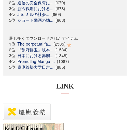
2位
通信の安全保障に...
(679)
3位
新冷戦期における...
(678)
4位
J.S. ミルの社会...
(669)
5位
ショート動画の効...
(663)
最も多くダウンロードされたアイテム
1位
The perpetual fa...
(2535)
2位
『韻府群玉』版本...
(1534)
3位
日本における赤痢...
(1348)
4位
Promoting Manga ...
(1087)
5位
慶應義塾大学日吉...
(885)
LINK