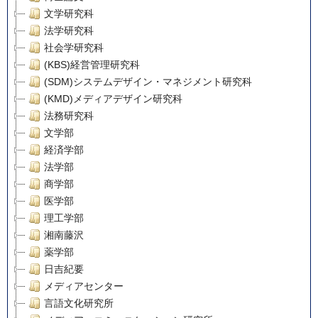
文学研究科
法学研究科
社会学研究科
(KBS)経営管理研究科
(SDM)システムデザイン・マネジメント研究科
(KMD)メディアデザイン研究科
法務研究科
文学部
経済学部
法学部
商学部
医学部
理工学部
湘南藤沢
薬学部
日吉紀要
メディアセンター
言語文化研究所