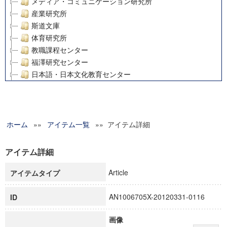
メディア・コミュニケーション研究所
産業研究所
斯道文庫
体育研究所
教職課程センター
福澤研究センター
日本語・日本文化教育センター
アート・センター
外国語教育研究センター
デジタルメディア・コンテンツ統合研究センター
ホーム
»»
グローバルリサーチインスティテュート
アイテム一覧
»» アイテム詳細
塾内助成報告書
科学研究費補助金研究成果報告書
アイテム詳細
21世紀COEプログラム
Article
アイテムタイプ
慶應義塾大学グローバルCOEプログラム市民社会ガバナンス
慶應義塾大学グローバルCOEプログラム論理と感性の先端的
AN1006705X-20120331-0116
ID
博士課程教育リーディングプログラム「超成熟社会発展のサ
学術雑誌掲載論文等(8)
画像
その他