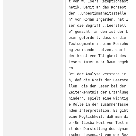
t von W. Isers Rezeptionsäst
hetik. Damit an das Konzept 
der ,,Unbestimmtheitsstelle
n" von Roman Ingarden, hat I
ser die Begriff ,,Leerstell
e" gemacht, an den ist der L
eser gefordert, dass er die 
Textsegmente in eine Beziehu
ng zueinander setzen, damit 
der kreativen Tätigkeit des 
Lesers immer mehr Raum gegeb
en.

Bei der Analyse verstehe ic
h, daß die Kraft der Leerste
llen, die den Leser bei der 
Zeiterkenntnis der Erzählung 
hindern, spielt eine wichtig
e Rolle in der zusammenfasse
nden Interpretation. Es gibt 
eine Möglichkeit, daß man di
e (Un-)Lesbarkeit von Text m
it der Darstellung des dynam
ischen Lesensakt von der Rez