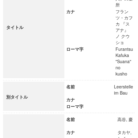
所
カナ
フラン
ツ・カフ
カ 『ス
タイトル
アナ』
ノ クウ
ショ
ローマ字
Furantsu
Kafuka
"Suana"
no
kusho
名前
Leerstelle
im Bau
別タイトル
カナ
ローマ字
名前
高谷, 慶
カナ
タカヤ,