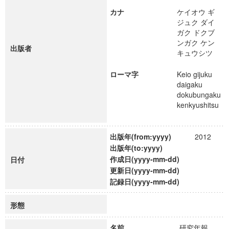
カナ
ケイオウ ギ
ジュク ダイ
ガク ドクブ
ンガク ケン
出版者
キュウシツ
ローマ字
Keio gijuku
daigaku
dokubungaku
kenkyushitsu
出版年(from:yyyy)
2012
出版年(to:yyyy)
作成日(yyyy-mm-dd)
日付
更新日(yyyy-mm-dd)
記録日(yyyy-mm-dd)
形態
名前
研究年報