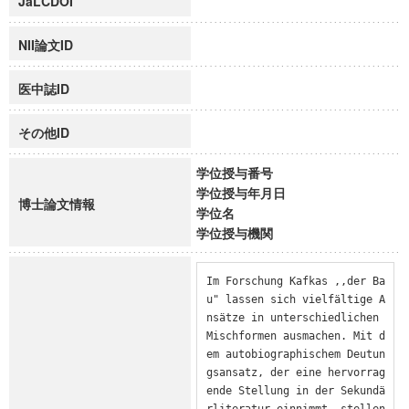
JaLCDOI
NII論文ID
医中誌ID
その他ID
学位授与番号
学位授与年月日
博士論文情報
学位名
学位授与機関
Im Forschung Kafkas ,,der Ba
u" lassen sich vielfältige A
nsätze in unterschiedlichen 
Mischformen ausmachen. Mit d
em autobiographischem Deutun
gsansatz, der eine hervorrag
ende Stellung in der Sekundä
rliteratur einnimmt, stellen 