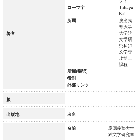
ケイ
ローマ字
Takaya,
Kei
所属
慶應義
塾大学
大学院
著者
文学研
究科独
文学専
攻博士
課程
所属(翻訳)
役割
外部リンク
版
東京
出版地
名前
慶應義塾大学
独文学研究室