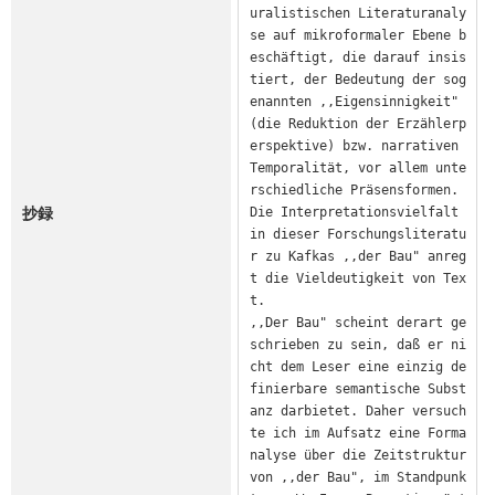
uralistischen Literaturanaly
se auf mikroformaler Ebene b
eschäftigt, die darauf insis
tiert, der Bedeutung der sog
enannten ,,Eigensinnigkeit" 
(die Reduktion der Erzählerp
erspektive) bzw. narrativen 
Temporalität, vor allem unte
rschiedliche Präsensformen. 
抄録
Die Interpretationsvielfalt 
in dieser Forschungsliteratu
r zu Kafkas ,,der Bau" anreg
t die Vieldeutigkeit von Tex
t.

,,Der Bau" scheint derart ge
schrieben zu sein, daß er ni
cht dem Leser eine einzig de
finierbare semantische Subst
anz darbietet. Daher versuch
te ich im Aufsatz eine Forma
nalyse über die Zeitstruktur 
von ,,der Bau", im Standpunk