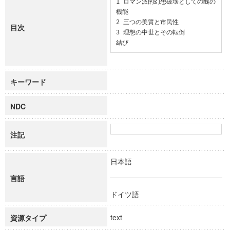
1 ロマン派的幻想破壊としての醜の
機能

2 三つの美質と市民性

目次
3 理想の中世とその転倒

結び
キーワード
NDC
注記
日本語
言語
ドイツ語
text
資源タイプ