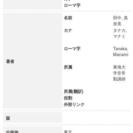
ローマ字
名前
田中, 真
奈美
カナ
タナカ,
マナミ
ローマ字
Tanaka,
Manami
著者
所属
東海大
学非常
勤講師
所属(翻訳)
役割
外部リンク
版
東京
出版地