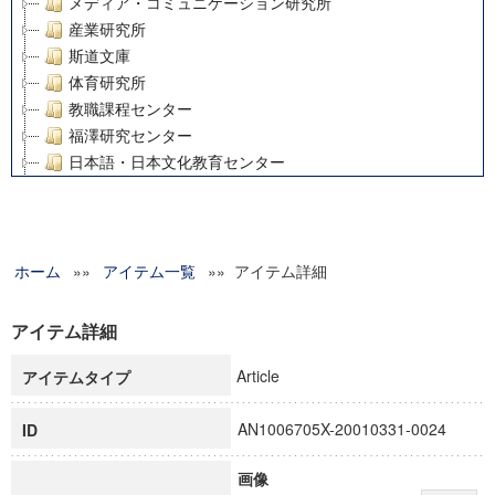
メディア・コミュニケーション研究所
産業研究所
斯道文庫
体育研究所
教職課程センター
福澤研究センター
日本語・日本文化教育センター
アート・センター
外国語教育研究センター
デジタルメディア・コンテンツ統合研究センター
ホーム
»»
グローバルリサーチインスティテュート
アイテム一覧
»» アイテム詳細
塾内助成報告書
科学研究費補助金研究成果報告書
アイテム詳細
21世紀COEプログラム
Article
アイテムタイプ
慶應義塾大学グローバルCOEプログラム市民社会ガバナンス
慶應義塾大学グローバルCOEプログラム論理と感性の先端的
AN1006705X-20010331-0024
ID
博士課程教育リーディングプログラム「超成熟社会発展のサ
学術雑誌掲載論文等(8)
画像
その他