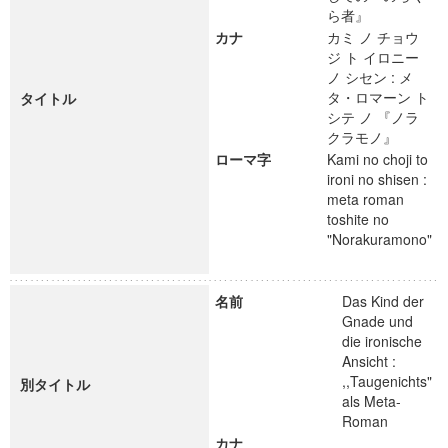
ら者』
カナ
カミ ノ チョウ
ジ ト イロニー
ノ シセン : メ
タ・ロマーン ト
タイトル
シテ ノ 『ノラ
クラモノ』
ローマ字
Kami no choji to
ironi no shisen :
meta roman
toshite no
"Norakuramono"
名前
Das Kind der
Gnade und
die ironische
Ansicht :
,,Taugenichts"
別タイトル
als Meta-
Roman
カナ