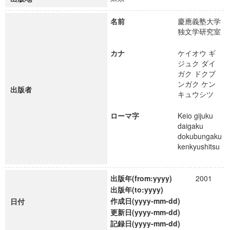
名前
慶應義塾大学
独文学研究室
カナ
ケイオウ ギ
ジュク ダイ
ガク ドクブ
ンガク ケン
出版者
キュウシツ
ローマ字
Keio gijuku
daigaku
dokubungaku
kenkyushitsu
出版年(from:yyyy)
2001
出版年(to:yyyy)
作成日(yyyy-mm-dd)
日付
更新日(yyyy-mm-dd)
記録日(yyyy-mm-dd)