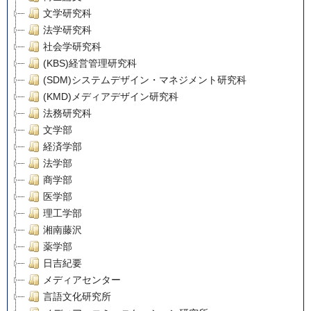
文学研究科
法学研究科
社会学研究科
(KBS)経営管理研究科
(SDM)システムデザイン・マネジメント研究科
(KMD)メディアデザイン研究科
法務研究科
文学部
経済学部
法学部
商学部
医学部
理工学部
湘南藤沢
薬学部
日吉紀要
メディアセンター
言語文化研究所