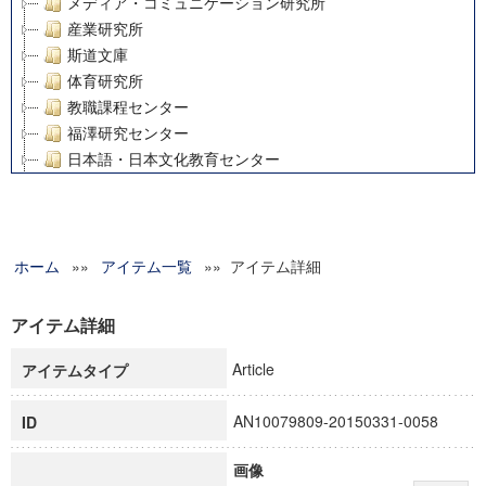
メディア・コミュニケーション研究所
産業研究所
斯道文庫
体育研究所
教職課程センター
福澤研究センター
日本語・日本文化教育センター
アート・センター
外国語教育研究センター
デジタルメディア・コンテンツ統合研究センター
ホーム
»»
グローバルリサーチインスティテュート
アイテム一覧
»» アイテム詳細
塾内助成報告書
科学研究費補助金研究成果報告書
アイテム詳細
21世紀COEプログラム
Article
アイテムタイプ
慶應義塾大学グローバルCOEプログラム市民社会ガバナンス
慶應義塾大学グローバルCOEプログラム論理と感性の先端的
AN10079809-20150331-0058
ID
博士課程教育リーディングプログラム「超成熟社会発展のサ
学術雑誌掲載論文等(8)
画像
その他