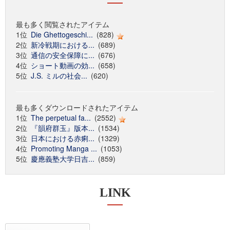
最も多く閲覧されたアイテム
1位
Die Ghettogeschi...
(828)
2位
新冷戦期における...
(689)
3位
通信の安全保障に...
(676)
4位
ショート動画の効...
(658)
5位
J.S. ミルの社会...
(620)
最も多くダウンロードされたアイテム
1位
The perpetual fa...
(2552)
2位
『韻府群玉』版本...
(1534)
3位
日本における赤痢...
(1329)
4位
Promoting Manga ...
(1053)
5位
慶應義塾大学日吉...
(859)
LINK