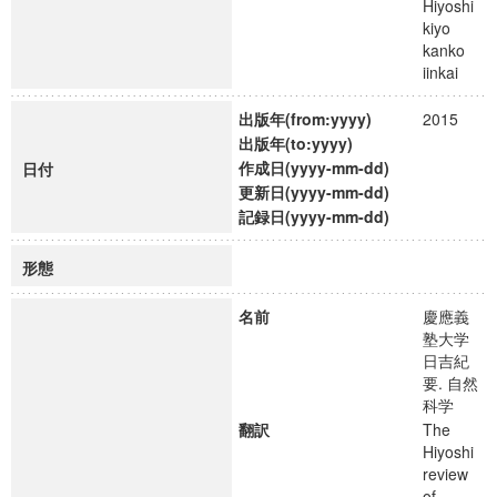
Hiyoshi
kiyo
kanko
iinkai
出版年(from:yyyy)
2015
出版年(to:yyyy)
作成日(yyyy-mm-dd)
日付
更新日(yyyy-mm-dd)
記録日(yyyy-mm-dd)
形態
名前
慶應義
塾大学
日吉紀
要. 自然
科学
翻訳
The
Hiyoshi
review
of