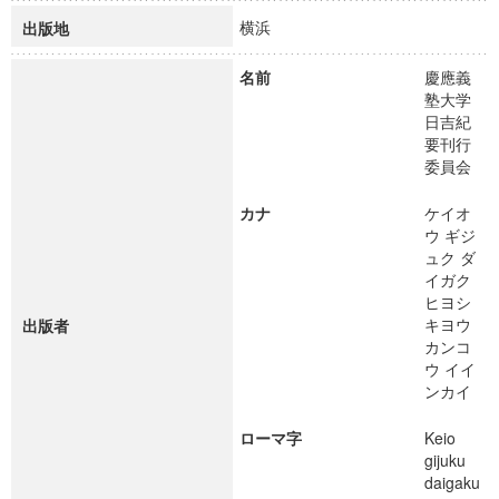
横浜
出版地
名前
慶應義
塾大学
日吉紀
要刊行
委員会
カナ
ケイオ
ウ ギジ
ュク ダ
イガク
ヒヨシ
キヨウ
出版者
カンコ
ウ イイ
ンカイ
ローマ字
Keio
gijuku
daigaku