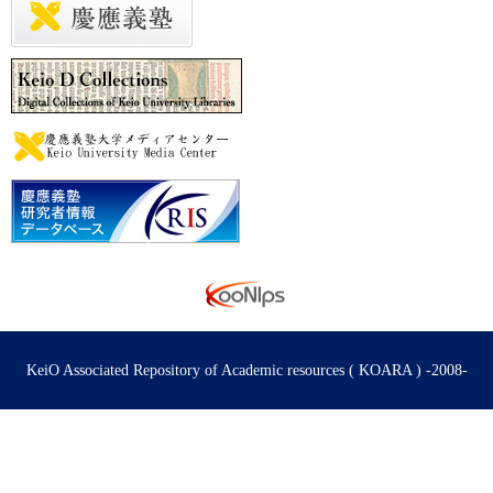
KeiO Associated Repository of Academic resources ( KOARA ) -2008-