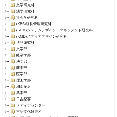
文学研究科
法学研究科
社会学研究科
(KBS)経営管理研究科
(SDM)システムデザイン・マネジメント研究科
(KMD)メディアデザイン研究科
法務研究科
文学部
経済学部
法学部
商学部
医学部
理工学部
湘南藤沢
薬学部
日吉紀要
メディアセンター
言語文化研究所