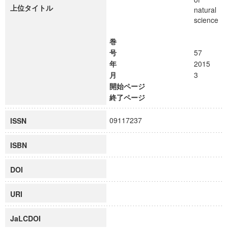
上位タイトル
natural
science
巻
号
57
年
2015
月
3
開始ページ
終了ページ
09117237
ISSN
ISBN
DOI
URI
JaLCDOI