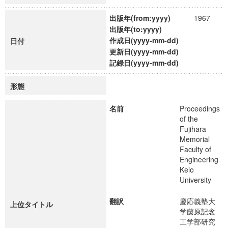
出版年(from:yyyy)
1967
出版年(to:yyyy)
作成日(yyyy-mm-dd)
日付
更新日(yyyy-mm-dd)
記録日(yyyy-mm-dd)
形態
名前
Proceedings
of the
Fujihara
Memorial
Faculty of
Engineering
Keio
University
翻訳
慶応義塾大
上位タイトル
学藤原記念
工学部研究