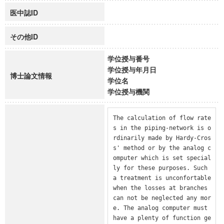
医中誌ID
その他ID
学位授与番号
学位授与年月日
博士論文情報
学位名
学位授与機関
The calculation of flow rate
s in the piping-network is o
rdinarily made by Hardy-Cros
s' method or by the analog c
omputer which is set special
ly for these purposes. Such 
a treatment is unconfortable 
when the losses at branches 
can not be neglected any mor
e. The analog computer must 
have a plenty of function ge