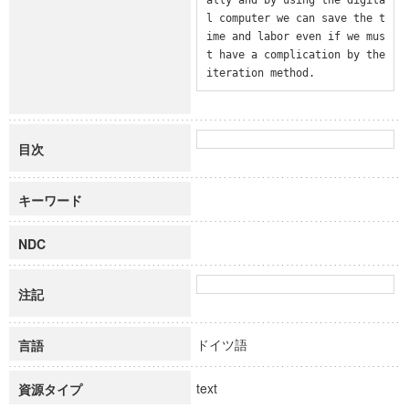
l computer we can save the t
ime and labor even if we mus
t have a complication by the 
iteration method.
目次
キーワード
NDC
注記
ドイツ語
言語
text
資源タイプ