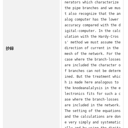
nerators which characterize 
the pipe branches and we mus
t also recognize that the an
alog computer has the lower 
accuracy compared with the d
igital-computer. In the calc
ulation with the Hardy-Cros
s' method we must assume the 
抄録
direction of current in the 
mesh of the network. For the 
case where the branch-losses 
are included the character o
f branches can not be determ
ined. But the treatment whic
h is made here analogous to 
the knodeanalalysis in the e
lectronics fits for such a c
ase where the branch-losses 
are included in the network. 
The setting of the equations 
and the calculations are don
e very simply and systematic
ally and by using the digita