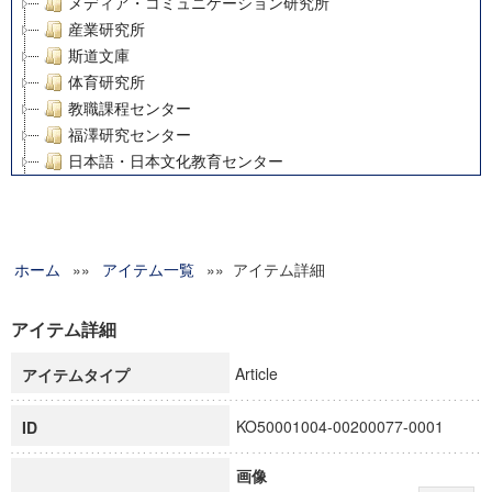
メディア・コミュニケーション研究所
産業研究所
斯道文庫
体育研究所
教職課程センター
福澤研究センター
日本語・日本文化教育センター
アート・センター
外国語教育研究センター
デジタルメディア・コンテンツ統合研究センター
ホーム
»»
グローバルリサーチインスティテュート
アイテム一覧
»» アイテム詳細
塾内助成報告書
科学研究費補助金研究成果報告書
アイテム詳細
21世紀COEプログラム
Article
アイテムタイプ
慶應義塾大学グローバルCOEプログラム市民社会ガバナンス
慶應義塾大学グローバルCOEプログラム論理と感性の先端的
KO50001004-00200077-0001
ID
博士課程教育リーディングプログラム「超成熟社会発展のサ
学術雑誌掲載論文等(8)
画像
その他