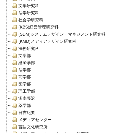
文学研究科
法学研究科
社会学研究科
(KBS)経営管理研究科
(SDM)システムデザイン・マネジメント研究科
(KMD)メディアデザイン研究科
法務研究科
文学部
経済学部
法学部
商学部
医学部
理工学部
湘南藤沢
薬学部
日吉紀要
メディアセンター
言語文化研究所