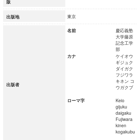
版
東京
出版地
名前
慶応義塾
大学藤原
記念工学
部
カナ
ケイオウ
ギジュク
ダイガク
フジワラ
キネン コ
出版者
ウガクブ
ローマ字
Keio
gijuku
daigaku
Fujiwara
kinen
kogakubu