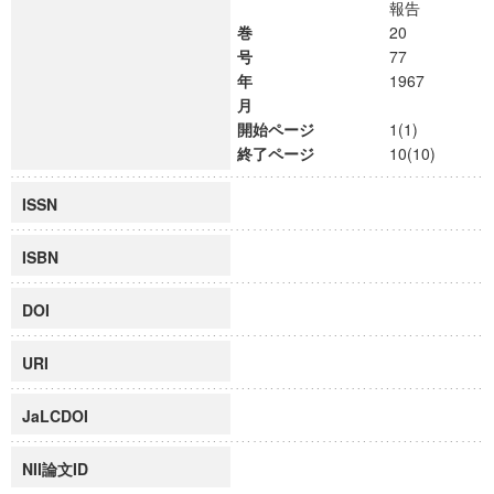
報告
巻
20
号
77
年
1967
月
開始ページ
1(1)
終了ページ
10(10)
ISSN
ISBN
DOI
URI
JaLCDOI
NII論文ID