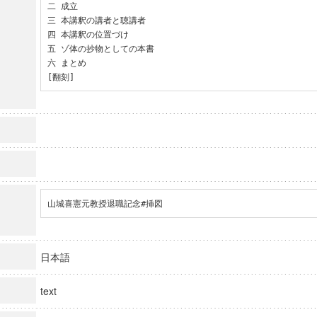
二 成立

三 本講釈の講者と聴講者

四 本講釈の位置づけ

五 ゾ体の抄物としての本書

六 まとめ

[翻刻]
山城喜憲元教授退職記念#挿図
日本語
text