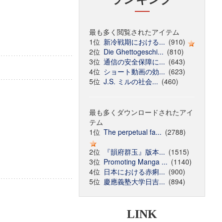
最も多く閲覧されたアイテム
1位
新冷戦期における...
(910)
2位
Die Ghettogeschi...
(810)
3位
通信の安全保障に...
(643)
4位
ショート動画の効...
(623)
5位
J.S. ミルの社会...
(460)
最も多くダウンロードされたアイ
テム
1位
The perpetual fa...
(2788)
2位
『韻府群玉』版本...
(1515)
3位
Promoting Manga ...
(1140)
4位
日本における赤痢...
(900)
5位
慶應義塾大学日吉...
(894)
LINK