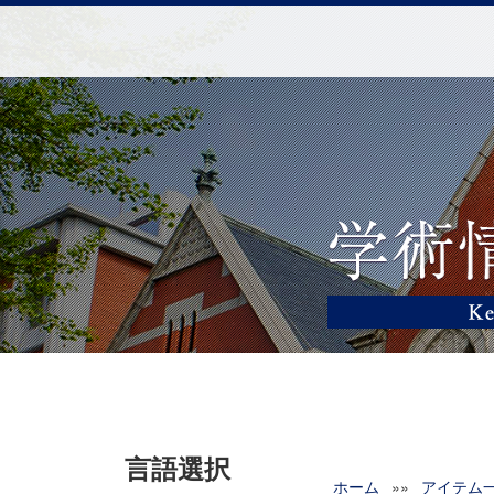
言語選択
ホーム
»»
アイテム