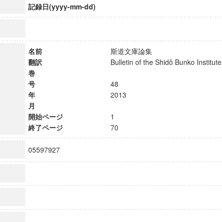
記録日(yyyy-mm-dd)
名前
斯道文庫論集
翻訳
Bulletin of the Shidô Bunko Instit
巻
号
48
年
2013
月
開始ページ
1
終了ページ
70
05597927