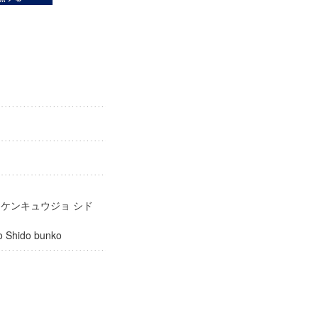
庫
 ケンキュウジョ シド
ujo Shido bunko