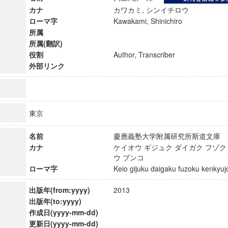
カナ
カワカミ, シンイチロウ
ローマ字
Kawakami, Shinichiro
所属
所属(翻訳)
役割
Author, Transcriber
外部リンク
東京
名前
慶應義塾大学附属研究所斯道文
カナ
ケイオウ ギジュク ダイガク フゾク
ウ ブンコ
ローマ字
Keio gijuku daigaku fuzoku kenky
ンス教育研究センター
端的教育研究拠点
出版年(from:yyyy)
2013
のサイエンス」
出版年(to:yyyy)
作成日(yyyy-mm-dd)
更新日(yyyy-mm-dd)