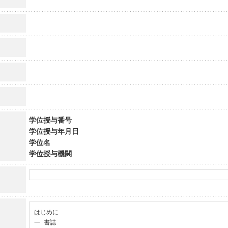
学位授与番号
学位授与年月日
学位名
学位授与機関
はじめに

一 書誌
