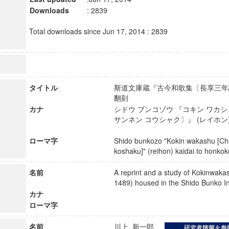
Downloads
: 2839
Total downloads since Jun 17, 2014 : 2839
タイトル
斯道文庫蔵『古今和歌集〔長享三年講
翻刻
カナ
シドウ ブンコゾウ 『コキン ワカ
サンネン コウシャク〕』 (レイホン)
ローマ字
Shido bunkozo "Kokin wakashu [C
koshaku]" (reihon) kaidai to hon
名前
A reprint and a study of Kokinwaka
1489) housed in the Shido Bunko 
カナ
ローマ字
名前
川上, 新一郎