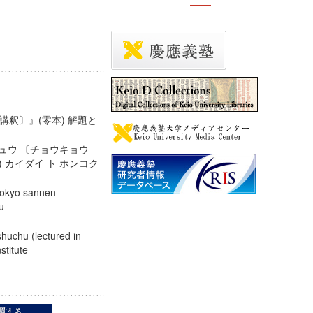
釈〕』(零本) 解題と
シュウ 〔チョウキョウ
 カイダイ ト ホンコク
hokyo sannen
koku
shuchu (lectured in
Institute