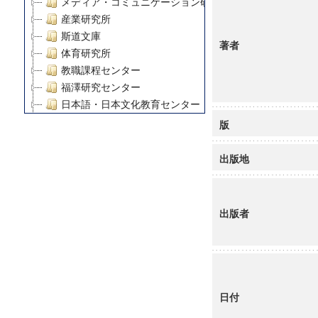
メディア・コミュニケーション研究所
産業研究所
斯道文庫
著者
体育研究所
教職課程センター
福澤研究センター
日本語・日本文化教育センター
アート・センター
版
外国語教育研究センター
デジタルメディア・コンテンツ統合研究センター
出版地
グローバルリサーチインスティテュート
塾内助成報告書
科学研究費補助金研究成果報告書
出版者
21世紀COEプログラム
慶應義塾大学グローバルCOEプログラム市民社会ガバナ
慶應義塾大学グローバルCOEプログラム論理と感性の先
博士課程教育リーディングプログラム「超成熟社会発展
学術雑誌掲載論文等(8)
日付
その他