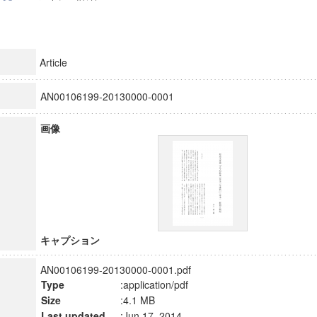
Article
AN00106199-20130000-0001
画像
キャプション
AN00106199-20130000-0001.pdf
Type
:application/pdf
Size
:4.1 MB
Last updated
:Jun 17, 2014