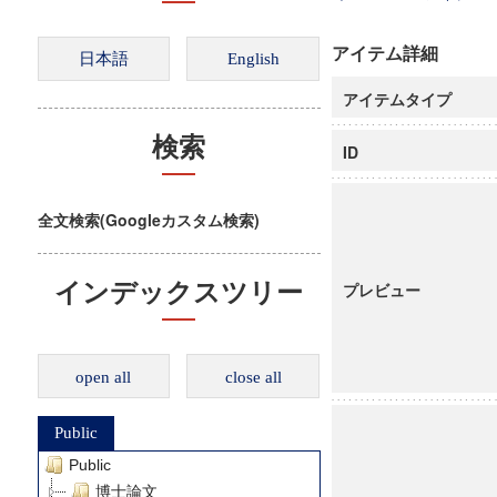
アイテム詳細
アイテムタイプ
検索
ID
全文検索(Googleカスタム検索)
インデックスツリー
プレビュー
open all
close all
Public
Public
博士論文