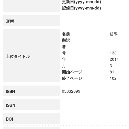
更新日(yyyy-mm-dd)
記録日(yyyy-mm-dd)
形態
名前
哲學
翻訳
巻
号
133
上位タイトル
年
2014
月
3
開始ページ
81
終了ページ
102
05632099
ISSN
ISBN
DOI