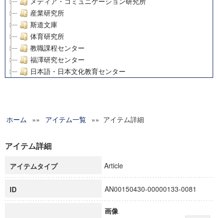
メディア・コミュニケーション研究所
産業研究所
斯道文庫
体育研究所
教職課程センター
福澤研究センター
日本語・日本文化教育センター
アート・センター
外国語教育研究センター
デジタルメディア・コンテンツ統合研究センター
ホーム
»»
グローバルリサーチインスティテュート
アイテム一覧
»» アイテム詳細
塾内助成報告書
科学研究費補助金研究成果報告書
アイテム詳細
21世紀COEプログラム
Article
アイテムタイプ
慶應義塾大学グローバルCOEプログラム市民社会ガバナンス
慶應義塾大学グローバルCOEプログラム論理と感性の先端的
AN00150430-00000133-0081
ID
博士課程教育リーディングプログラム「超成熟社会発展のサ
学術雑誌掲載論文等(8)
画像
その他