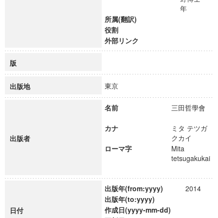
年
所属(翻訳)
役割
外部リンク
版
東京
出版地
名前
三田哲學會
カナ
ミタ テツガ
クカイ
出版者
ローマ字
Mita
tetsugakukai
出版年(from:yyyy)
2014
出版年(to:yyyy)
作成日(yyyy-mm-dd)
日付