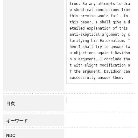
true. So any attempts to dra
w skeptical conclusions from 
this premise would fail. In 
this paper, I shall give a d
etailed explanation of this 
anti-skeptical argument by c
larifying his Externalism. T
hen I shall try to answer tw
o objections against Davidso
n's argument. I conclude tha
t with slight modification o
f the argument, Davidson can 
successfully answer them.
目次
キーワード
NDC