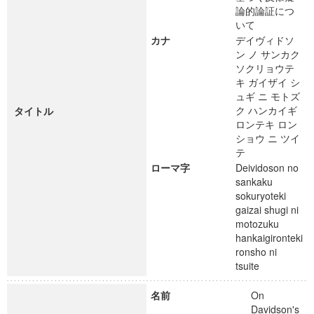
論的論証につ
いて
カナ
デイヴィドソ
ン ノ サンカク
ソクリョウテ
キ ガイザイ シ
ュギ ニ モトズ
ク ハンカイギ
タイトル
ロンテキ ロン
ショウ ニ ツイ
テ
ローマ字
Deividoson no
sankaku
sokuryoteki
gaizai shugi ni
motozuku
hankaigironteki
ronsho ni
tsuite
名前
On
Davidson's