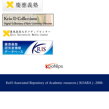
KeiO Associated Repository of Academic resources ( KOARA ) -2008-