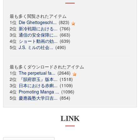
最も多く閲覧されたアイテム
1位
Die Ghettogeschi...
(823)
2位
新冷戦期における...
(766)
3位
通信の安全保障に...
(663)
4位
ショート動画の効...
(639)
5位
J.S. ミルの社会...
(490)
最も多くダウンロードされたアイテム
1位
The perpetual fa...
(2646)
2位
『韻府群玉』版本...
(1518)
3位
日本における赤痢...
(1109)
4位
Promoting Manga ...
(1096)
5位
慶應義塾大学日吉...
(854)
LINK