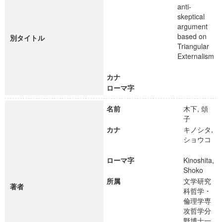
anti-
skeptical
argument
based on
別タイトル
Triangular
Externalism
カナ
ローマ字
名前
木下, 頌
子
カナ
キノシタ,
ショウコ
ローマ字
Kinoshita,
Shoko
所属
文学研究
著者
科哲学・
倫理学専
攻哲学分
野博士一