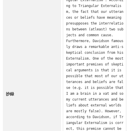
ng to Triangular Externalis
m, the fact that our utteran
ces or beliefs have meaning 
presupposes the interrelatio
ns between (atleast) two sub
jects and common cause.

Furthermore, Davidson famous
ly draws a remarkable anti-s
keptical conclusion from his 
Externalism. One of the most 
important premises of skepti
cal arguments is that it is 
possible that most of our ut
terances and beliefs are fal
se (e.g. it is possible that 
抄録
I am a brain in a vat and so 
my current utterances and be
liefs about external worlds 
are mostly false). However, 
according to Davidson, if Tr
iangular Externalism is corr
ect, this premise cannot be 