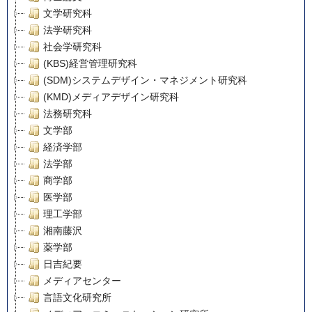
文学研究科
法学研究科
社会学研究科
(KBS)経営管理研究科
(SDM)システムデザイン・マネジメント研究科
(KMD)メディアデザイン研究科
法務研究科
文学部
経済学部
法学部
商学部
医学部
理工学部
湘南藤沢
薬学部
日吉紀要
メディアセンター
言語文化研究所