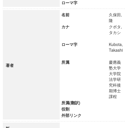
ローマ字
名前
久保田,
隆
カナ
クボタ,
タカシ
ローマ字
Kubota,
Takashi
所属
慶應義
著者
塾大学
大学院
法学研
究科後
期博士
課程
所属(翻訳)
役割
外部リンク