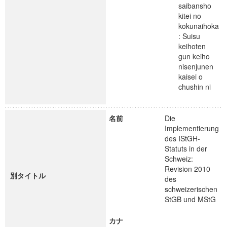
saibansho
kitei no
kokunaihoka
: Suisu
keihoten
gun keiho
nisenjunen
kaisei o
chushin ni
名前
Die
Implementierung
des IStGH-
Statuts in der
Schweiz:
Revision 2010
別タイトル
des
schweizerischen
StGB und MStG
カナ