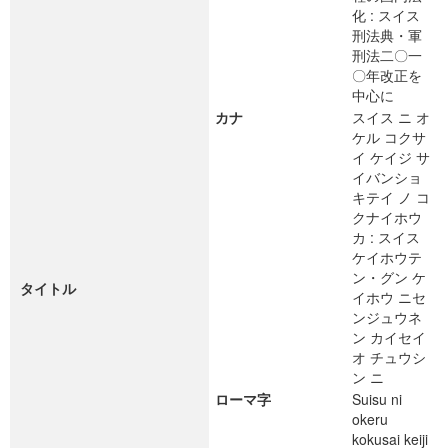
化 : スイス
刑法典・軍
刑法二〇一
〇年改正を
中心に
カナ
スイス ニ オ
ケル コクサ
イ ケイジ サ
イバンショ
キテイ ノ コ
クナイホウ
カ : スイス
ケイホウテ
ン・グン ケ
タイトル
イホウ ニセ
ンジュウネ
ン カイセイ
オ チュウシ
ン ニ
ローマ字
Suisu ni
okeru
kokusai keiji