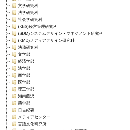
文学研究科
法学研究科
社会学研究科
(KBS)経営管理研究科
(SDM)システムデザイン・マネジメント研究科
(KMD)メディアデザイン研究科
法務研究科
文学部
経済学部
法学部
商学部
医学部
理工学部
湘南藤沢
薬学部
日吉紀要
メディアセンター
言語文化研究所