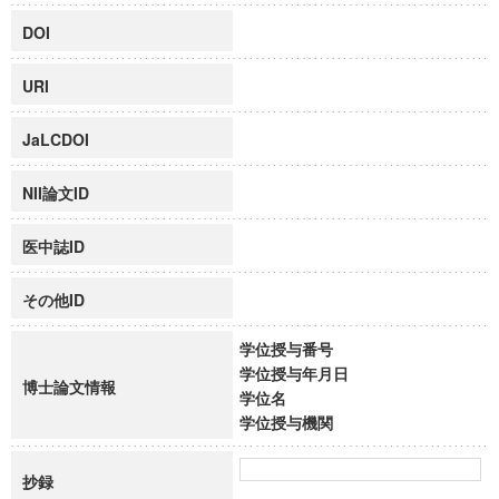
DOI
URI
JaLCDOI
NII論文ID
医中誌ID
その他ID
学位授与番号
学位授与年月日
博士論文情報
学位名
学位授与機関
抄録