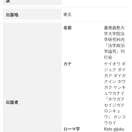
版
東京
出版地
名前
慶應義塾大
学大学院法
学研究科内
『法学政治
学論究』刊
行会
カナ
ケイオウ ギ
ジュク ダイ
ガク ダイガ
クイン ホウ
ガク ケンキ
ュウカナイ
『ホウガク
出版者
セイジガク
ロンキュ
ウ』 カンコ
ウカイ
ローマ字
Keio gijuku