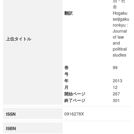
治・社
会
翻訳
Hogaku
seijigaku
ronkyu :
Journal
of law
上位タイトル
and
political
studies
巻
99
号
年
2013
月
12
開始ページ
267
終了ページ
301
0916278X
ISSN
ISBN