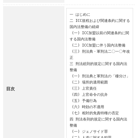
一 はじめに

二 ICC規程および関連条約に関する
国内法整備の経緯

 (一) ICC加盟以前の関連条約に関
する国内法整備

 (二) ICC加盟に伴う国内法整備

 (三) 刑法典・軍刑法二〇一〇年改
正

三 刑法総則的規定に関する国内法
整備

 (一) 刑法典と軍刑法の「棲分け」

 (二) 場所的適用範囲

目次
 (三) 上官責任

 (四) 上官命令の抗弁

 (五) 予備行為

 (六) 時効の不適用

 (七) 相対的免責特権の否定

四 刑法各則的規定に関する国内法
整備

 (一) ジェノサイド罪

 (二) 人道に対する犯罪
