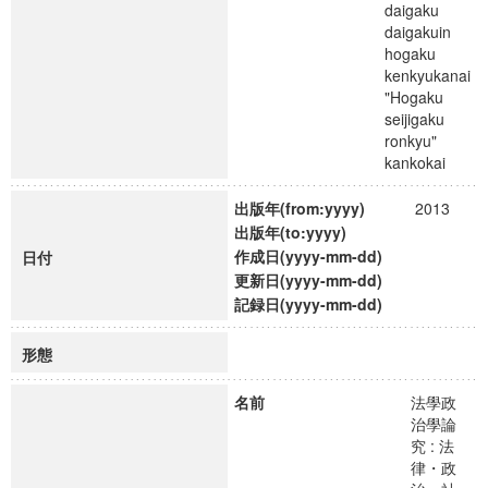
daigaku
daigakuin
hogaku
kenkyukanai
"Hogaku
seijigaku
ronkyu"
kankokai
出版年(from:yyyy)
2013
出版年(to:yyyy)
作成日(yyyy-mm-dd)
日付
更新日(yyyy-mm-dd)
記録日(yyyy-mm-dd)
形態
名前
法學政
治學論
究 : 法
律・政