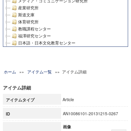
メディア・コミュニケーション研究所
産業研究所
斯道文庫
体育研究所
教職課程センター
福澤研究センター
日本語・日本文化教育センター
アート・センター
外国語教育研究センター
デジタルメディア・コンテンツ統合研究センター
ホーム
»»
グローバルリサーチインスティテュート
アイテム一覧
»» アイテム詳細
塾内助成報告書
科学研究費補助金研究成果報告書
アイテム詳細
21世紀COEプログラム
Article
アイテムタイプ
慶應義塾大学グローバルCOEプログラム市民社会ガバナンス
慶應義塾大学グローバルCOEプログラム論理と感性の先端的
AN10086101-20131215-0267
ID
博士課程教育リーディングプログラム「超成熟社会発展のサ
学術雑誌掲載論文等(8)
画像
その他