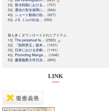
2位
新冷戦期における...
(707)
3位
通信の安全保障に...
(664)
4位
ショート動画の効...
(627)
5位
J.S. ミルの社会...
(555)
最も多くダウンロードされたアイテム
1位
The perpetual fa...
(2583)
2位
『韻府群玉』版本...
(1531)
3位
日本における赤痢...
(1191)
4位
Promoting Manga ...
(1046)
5位
慶應義塾大学日吉...
(850)
LINK