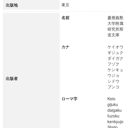
東京
出版地
名前
慶應義塾
大学附属
研究所斯
道文庫
カナ
ケイオウ
ギジュク
ダイガク
フゾク
ケンキュ
ウジョ
出版者
シドウ
ブンコ
ローマ字
Keio
gijuku
daigaku
fuzoku
kenkyujo
Shido