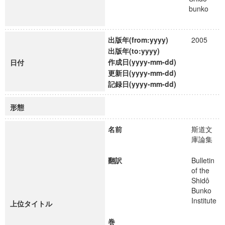
bunko
出版年(from:yyyy)
2005
出版年(to:yyyy)
作成日(yyyy-mm-dd)
日付
更新日(yyyy-mm-dd)
記録日(yyyy-mm-dd)
形態
名前
斯道文
庫論集
翻訳
Bulletin
of the
Shidô
Bunko
Institute
上位タイトル
巻