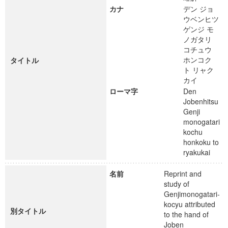
カナ
デン ジョ
ウベンヒツ
ゲンジ モ
ノガタリ
コチュウ
ホンコク
タイトル
ト リャク
カイ
ローマ字
Den
Jobenhitsu
Genji
monogatari
kochu
honkoku to
ryakukai
名前
Reprint and
study of
Genjimonogatari-
kocyu attributed
別タイトル
to the hand of
Joben