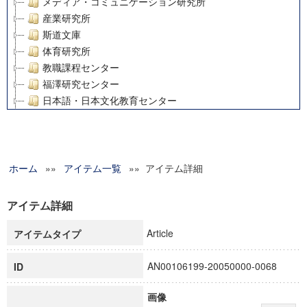
メディア・コミュニケーション研究所
産業研究所
斯道文庫
体育研究所
教職課程センター
福澤研究センター
日本語・日本文化教育センター
アート・センター
外国語教育研究センター
デジタルメディア・コンテンツ統合研究センター
ホーム
»»
グローバルリサーチインスティテュート
アイテム一覧
»» アイテム詳細
塾内助成報告書
科学研究費補助金研究成果報告書
アイテム詳細
21世紀COEプログラム
Article
アイテムタイプ
慶應義塾大学グローバルCOEプログラム市民社会ガバナンス
慶應義塾大学グローバルCOEプログラム論理と感性の先端的
AN00106199-20050000-0068
ID
博士課程教育リーディングプログラム「超成熟社会発展のサ
学術雑誌掲載論文等(8)
画像
その他