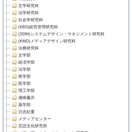
文学研究科
法学研究科
社会学研究科
(KBS)経営管理研究科
(SDM)システムデザイン・マネジメント研究科
(KMD)メディアデザイン研究科
法務研究科
文学部
経済学部
法学部
商学部
医学部
理工学部
湘南藤沢
薬学部
日吉紀要
メディアセンター
言語文化研究所