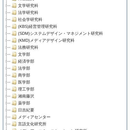
文学研究科
法学研究科
社会学研究科
(KBS)経営管理研究科
(SDM)システムデザイン・マネジメント研究科
(KMD)メディアデザイン研究科
法務研究科
文学部
経済学部
法学部
商学部
医学部
理工学部
湘南藤沢
薬学部
日吉紀要
メディアセンター
言語文化研究所