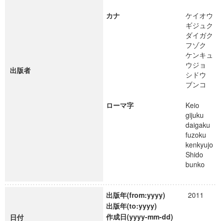
カナ
ケイオウ
ギジュク
ダイガク
フゾク
ケンキュ
ウジョ
出版者
シドウ
ブンコ
ローマ字
Keio
gijuku
daigaku
fuzoku
kenkyujo
Shido
bunko
出版年(from:yyyy)
2011
出版年(to:yyyy)
作成日(yyyy-mm-dd)
日付