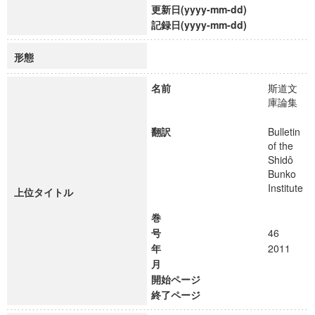
更新日(yyyy-mm-dd)
記録日(yyyy-mm-dd)
形態
名前
斯道文
庫論集
翻訳
Bulletin
of the
Shidô
Bunko
Institute
上位タイトル
巻
号
46
年
2011
月
開始ページ
終了ページ