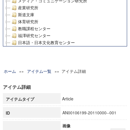
メディア・コミュニケーション研究所
産業研究所
斯道文庫
体育研究所
教職課程センター
福澤研究センター
日本語・日本文化教育センター
アート・センター
外国語教育研究センター
デジタルメディア・コンテンツ統合研究センター
ホーム
»»
グローバルリサーチインスティテュート
アイテム一覧
»» アイテム詳細
塾内助成報告書
科学研究費補助金研究成果報告書
アイテム詳細
21世紀COEプログラム
Article
アイテムタイプ
慶應義塾大学グローバルCOEプログラム市民社会ガバナンス
慶應義塾大学グローバルCOEプログラム論理と感性の先端的
AN00106199-20110000--001
ID
博士課程教育リーディングプログラム「超成熟社会発展のサ
学術雑誌掲載論文等(8)
画像
その他