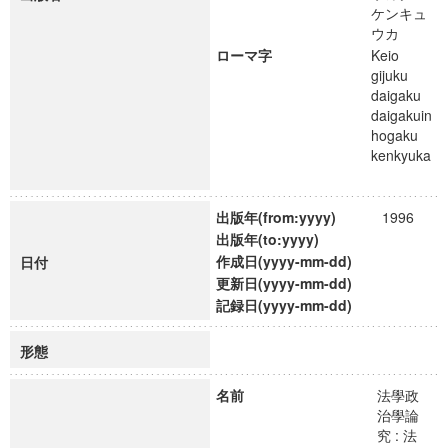
ケンキュ
ウカ
ローマ字
Keio
gijuku
daigaku
daigakuin
hogaku
kenkyuka
出版年(from:yyyy)
1996
出版年(to:yyyy)
作成日(yyyy-mm-dd)
日付
更新日(yyyy-mm-dd)
記録日(yyyy-mm-dd)
形態
名前
法學政
治學論
究 : 法