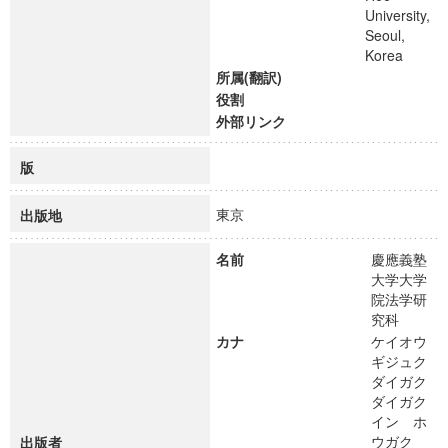
University,
Seoul,
Korea
所属(翻訳)
役割
外部リンク
版
東京
出版地
名前
慶應義塾
大学大学
院法学研
究科
カナ
ケイオウ
ギジュク
ダイガク
ダイガク
イン ホ
ウガク
出版者