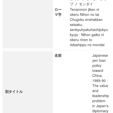
プ ノ モンダイ
ロー
Tenanmon jiken ni
マ字
okeru Nihon no tai
Chugoku enshakkan
seisaku,
senkyuhyakuhachijukyu-
kyuju : Nihon gaiko ni
okeru rinen to
ridashippu no mondai
名前
Japanese
yen loan
policy
toward
China,
1989-90 :
The value
and
別タイトル
leadership
problem
in Japan's
diplomacy