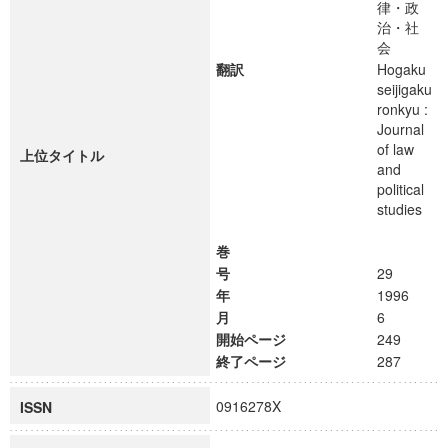
律・政
治・社
会
翻訳
Hogaku
seijigaku
ronkyu :
Journal
of law
上位タイトル
and
political
studies
巻
号
29
年
1996
月
6
開始ページ
249
終了ページ
287
0916278X
ISSN