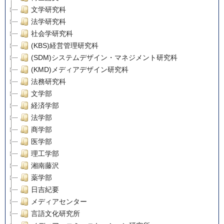
文学研究科
法学研究科
社会学研究科
(KBS)経営管理研究科
(SDM)システムデザイン・マネジメント研究科
(KMD)メディアデザイン研究科
法務研究科
文学部
経済学部
法学部
商学部
医学部
理工学部
湘南藤沢
薬学部
日吉紀要
メディアセンター
言語文化研究所