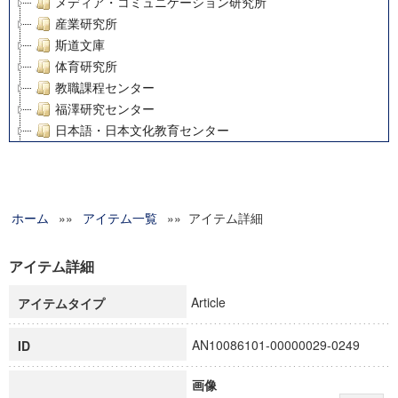
メディア・コミュニケーション研究所
産業研究所
斯道文庫
体育研究所
教職課程センター
福澤研究センター
日本語・日本文化教育センター
アート・センター
外国語教育研究センター
デジタルメディア・コンテンツ統合研究センター
ホーム
»»
グローバルリサーチインスティテュート
アイテム一覧
»» アイテム詳細
塾内助成報告書
科学研究費補助金研究成果報告書
アイテム詳細
21世紀COEプログラム
Article
アイテムタイプ
慶應義塾大学グローバルCOEプログラム市民社会ガバナンス
慶應義塾大学グローバルCOEプログラム論理と感性の先端的
AN10086101-00000029-0249
ID
博士課程教育リーディングプログラム「超成熟社会発展のサ
学術雑誌掲載論文等(8)
画像
その他