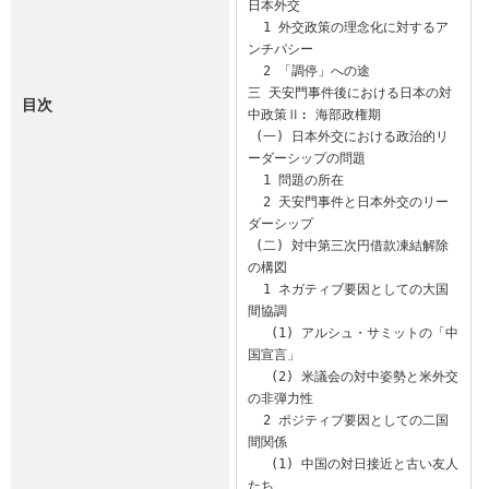
日本外交

  1 外交政策の理念化に対するア
ンチパシー

  2 「調停」への途

三 天安門事件後における日本の対
目次
中政策Ⅱ: 海部政権期

 (一) 日本外交における政治的リ
ーダーシップの問題

  1 問題の所在

  2 天安門事件と日本外交のリー
ダーシップ

 (二) 対中第三次円借款凍結解除
の構図

  1 ネガティブ要因としての大国
間協調

   (1) アルシュ・サミットの「中
国宣言」

   (2) 米議会の対中姿勢と米外交
の非弾力性

  2 ポジティブ要因としての二国
間関係

   (1) 中国の対日接近と古い友人
たち
