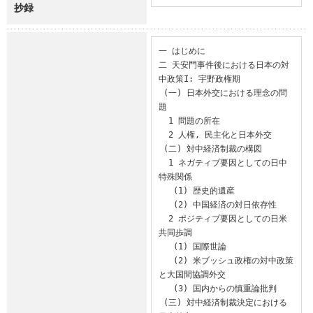
抄録
一 はじめに

二 天安門事件後における日本の対
中政策I: 宇野政権期

 (一) 日本外交における理念の問
題

  1 問題の所在

  2 人権, 民主化と日本外交

 (二) 対中経済制裁の構図

  1 ネガティブ要因としての日中
特殊関係

   (1) 歴史的遺産

   (2) 中国経済の対日依存性

  2 ポジティブ要因としての日米
共同歩調

   (1) 国際世論

   (2) 米ブッシュ政権の対中政策
と大国間協調外交

   (3) 国内からの慎重論批判

 (三) 対中経済制裁決定における