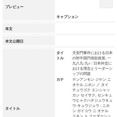
プレビュー
キャプション
本文
本文公開日
タイ
天安門事件における日本
トル
の対中国円借款政策, 一
九八九-九○ : 日本外交に
おける理念とリーダーシ
ップの問題
カナ
テンアンモン ジケン ニ
オケル ニホン ノ タイ
チュウゴク エンシャッ
カン セイサク, センキュ
ウヒャクハチジュウキュ
ウ-キュウジュウ : ニホ
タイトル
ン ガイコウ ニ オケル
リネン ト リーダーシッ