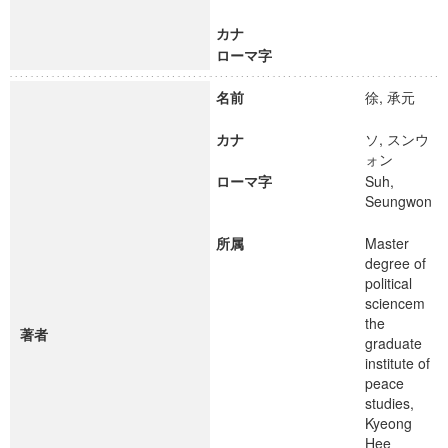
カナ
ローマ字
名前
徐, 承元
カナ
ソ, スンウ
ォン
ローマ字
Suh,
Seungwon
所属
Master
degree of
political
sciencem
the
著者
graduate
institute of
peace
studies,
Kyeong
Hee