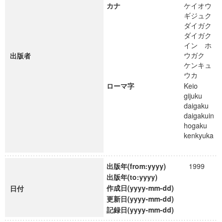
カナ
ケイオウ
ギジュク
ダイガク
ダイガク
イン ホ
ウガク
出版者
ケンキュ
ウカ
ローマ字
Keio
gijuku
daigaku
daigakuin
hogaku
kenkyuka
出版年(from:yyyy)
1999
出版年(to:yyyy)
作成日(yyyy-mm-dd)
日付
更新日(yyyy-mm-dd)
記録日(yyyy-mm-dd)