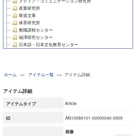
メディア・コミュニケーション研究所
産業研究所
斯道文庫
体育研究所
教職課程センター
福澤研究センター
日本語・日本文化教育センター
アート・センター
外国語教育研究センター
デジタルメディア・コンテンツ統合研究センター
ホーム
»»
グローバルリサーチインスティテュート
アイテム一覧
»» アイテム詳細
塾内助成報告書
科学研究費補助金研究成果報告書
アイテム詳細
21世紀COEプログラム
Article
アイテムタイプ
慶應義塾大学グローバルCOEプログラム市民社会ガバナンス
慶應義塾大学グローバルCOEプログラム論理と感性の先端的
AN10086101-00000040-0509
ID
博士課程教育リーディングプログラム「超成熟社会発展のサ
学術雑誌掲載論文等(8)
画像
その他