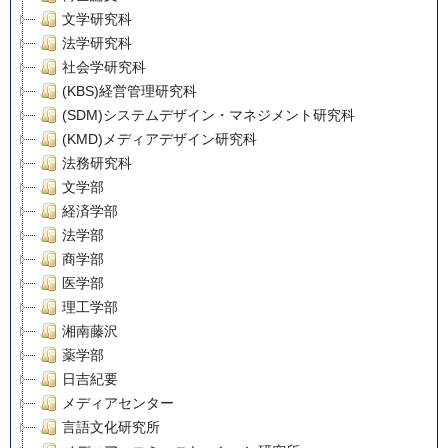
文学研究科
法学研究科
社会学研究科
(KBS)経営管理研究科
(SDM)システムデザイン・マネジメント研究科
(KMD)メディアデザイン研究科
法務研究科
文学部
経済学部
法学部
商学部
医学部
理工学部
湘南藤沢
薬学部
日吉紀要
メディアセンター
言語文化研究所