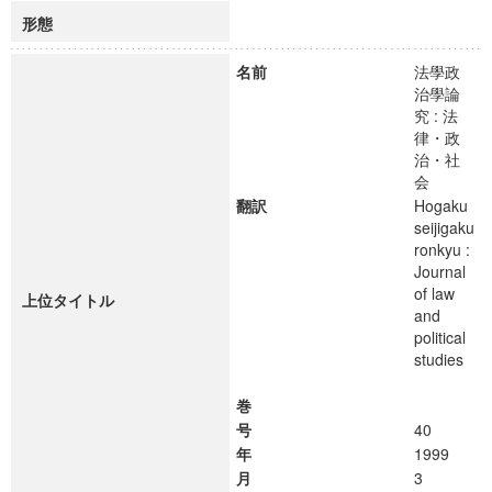
形態
名前
法學政
治學論
究 : 法
律・政
治・社
会
翻訳
Hogaku
seijigaku
ronkyu :
Journal
of law
上位タイトル
and
political
studies
巻
号
40
年
1999
月
3