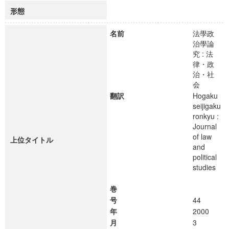
形態
名前
法學政
治學論
究 : 法
律・政
治・社
会
翻訳
Hogaku
seijigaku
ronkyu :
Journal
of law
上位タイトル
and
political
studies
巻
号
44
年
2000
月
3