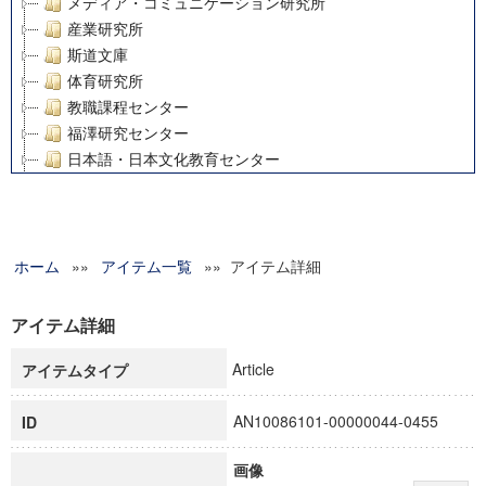
メディア・コミュニケーション研究所
産業研究所
斯道文庫
体育研究所
教職課程センター
福澤研究センター
日本語・日本文化教育センター
アート・センター
外国語教育研究センター
デジタルメディア・コンテンツ統合研究センター
ホーム
»»
グローバルリサーチインスティテュート
アイテム一覧
»» アイテム詳細
塾内助成報告書
科学研究費補助金研究成果報告書
アイテム詳細
21世紀COEプログラム
Article
アイテムタイプ
慶應義塾大学グローバルCOEプログラム市民社会ガバナンス
慶應義塾大学グローバルCOEプログラム論理と感性の先端的
AN10086101-00000044-0455
ID
博士課程教育リーディングプログラム「超成熟社会発展のサ
学術雑誌掲載論文等(8)
画像
その他