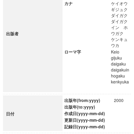
カナ
ケイオウ
ギジュク
ダイガク
ダイガク
イン ホ
ウガク
出版者
ケンキュ
ウカ
ローマ字
Keio
gijuku
daigaku
daigakuin
hogaku
kenkyuka
出版年(from:yyyy)
2000
出版年(to:yyyy)
作成日(yyyy-mm-dd)
日付
更新日(yyyy-mm-dd)
記録日(yyyy-mm-dd)