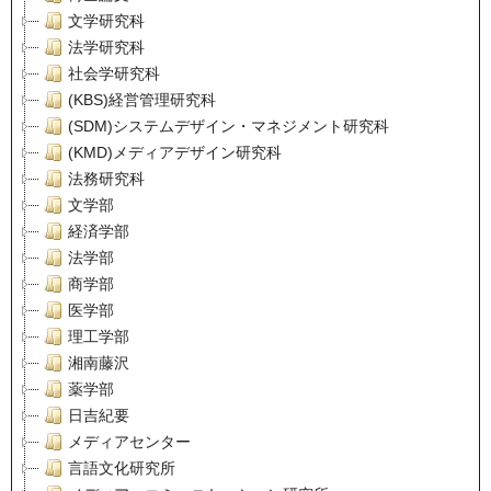
文学研究科
法学研究科
社会学研究科
(KBS)経営管理研究科
(SDM)システムデザイン・マネジメント研究科
(KMD)メディアデザイン研究科
法務研究科
文学部
経済学部
法学部
商学部
医学部
理工学部
湘南藤沢
薬学部
日吉紀要
メディアセンター
言語文化研究所