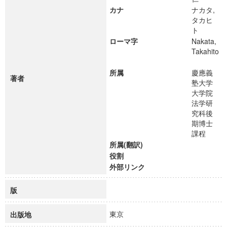
カナ
ナカタ,
タカヒ
ト
ローマ字
Nakata,
Takahito
所属
慶應義
著者
塾大学
大学院
法学研
究科後
期博士
課程
所属(翻訳)
役割
外部リンク
版
東京
出版地