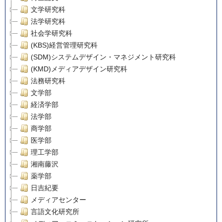
文学研究科
法学研究科
社会学研究科
(KBS)経営管理研究科
(SDM)システムデザイン・マネジメント研究科
(KMD)メディアデザイン研究科
法務研究科
文学部
経済学部
法学部
商学部
医学部
理工学部
湘南藤沢
薬学部
日吉紀要
メディアセンター
言語文化研究所