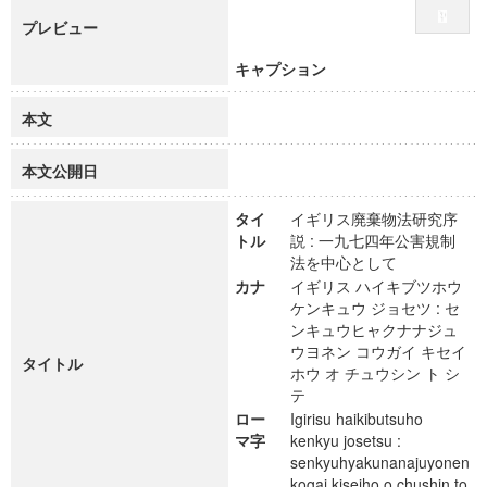
プレビュー
キャプション
本文
本文公開日
タイ
イギリス廃棄物法研究序
トル
説 : 一九七四年公害規制
法を中心として
カナ
イギリス ハイキブツホウ
ケンキュウ ジョセツ : セ
ンキュウヒャクナナジュ
ウヨネン コウガイ キセイ
タイトル
ホウ オ チュウシン ト シ
テ
ロー
Igirisu haikibutsuho
マ字
kenkyu josetsu :
senkyuhyakunanajuyonen
kogai kiseiho o chushin to