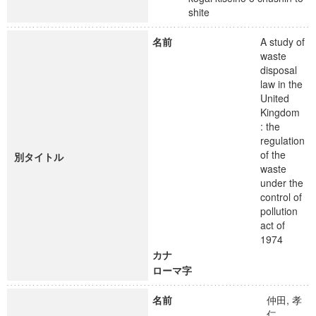
shite
名前
A study of
waste
disposal
law in the
United
Kingdom
: the
regulation
of the
別タイトル
waste
under the
control of
pollution
act of
1974
カナ
ローマ字
名前
仲田, 孝
仁