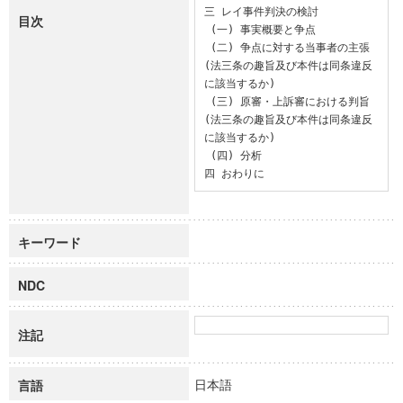
三 レイ事件判決の検討

目次
 (一) 事実概要と争点

 (二) 争点に対する当事者の主張
(法三条の趣旨及び本件は同条違反
に該当するか)

 (三) 原審・上訴審における判旨
(法三条の趣旨及び本件は同条違反
に該当するか)

 (四) 分析

四 おわりに
キーワード
NDC
注記
日本語
言語