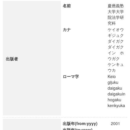
名前
慶應義塾
大学大学
院法学研
究科
カナ
ケイオウ
ギジュク
ダイガク
ダイガク
イン ホ
ウガク
出版者
ケンキュ
ウカ
ローマ字
Keio
gijuku
daigaku
daigakuin
hogaku
kenkyuka
出版年(from:yyyy)
2001
出版年(to:yyyy)