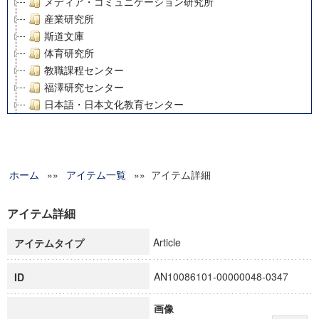
メディア・コミュニケーション研究所
産業研究所
斯道文庫
体育研究所
教職課程センター
福澤研究センター
日本語・日本文化教育センター
アート・センター
外国語教育研究センター
デジタルメディア・コンテンツ統合研究センター
ホーム
»»
グローバルリサーチインスティテュート
アイテム一覧
»» アイテム詳細
塾内助成報告書
科学研究費補助金研究成果報告書
アイテム詳細
21世紀COEプログラム
Article
アイテムタイプ
慶應義塾大学グローバルCOEプログラム市民社会ガバナンス
慶應義塾大学グローバルCOEプログラム論理と感性の先端的
AN10086101-00000048-0347
ID
博士課程教育リーディングプログラム「超成熟社会発展のサ
学術雑誌掲載論文等(8)
画像
その他