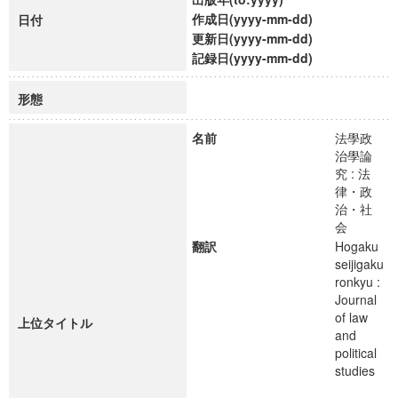
作成日(yyyy-mm-dd)
日付
更新日(yyyy-mm-dd)
記録日(yyyy-mm-dd)
形態
名前
法學政
治學論
究 : 法
律・政
治・社
会
翻訳
Hogaku
seijigaku
ronkyu :
Journal
of law
上位タイトル
and
political
studies