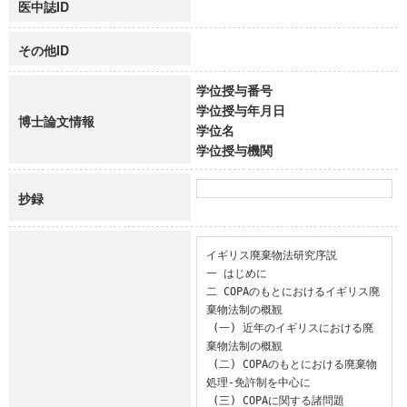
医中誌ID
その他ID
学位授与番号
学位授与年月日
博士論文情報
学位名
学位授与機関
抄録
イギリス廃棄物法研究序説

一 はじめに

二 COPAのもとにおけるイギリス廃
棄物法制の概観

 (一) 近年のイギリスにおける廃
棄物法制の概観

 (二) COPAのもとにおける廃棄物
処理-免許制を中心に

 (三) COPAに関する諸問題
