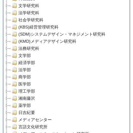
文学研究科
法学研究科
社会学研究科
(KBS)経営管理研究科
(SDM)システムデザイン・マネジメント研究科
(KMD)メディアデザイン研究科
法務研究科
文学部
経済学部
法学部
商学部
医学部
理工学部
湘南藤沢
薬学部
日吉紀要
メディアセンター
言語文化研究所