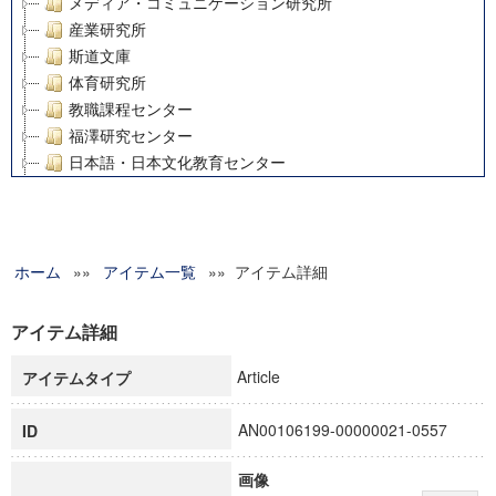
メディア・コミュニケーション研究所
産業研究所
斯道文庫
体育研究所
教職課程センター
福澤研究センター
日本語・日本文化教育センター
アート・センター
外国語教育研究センター
デジタルメディア・コンテンツ統合研究センター
ホーム
»»
グローバルリサーチインスティテュート
アイテム一覧
»» アイテム詳細
塾内助成報告書
科学研究費補助金研究成果報告書
アイテム詳細
21世紀COEプログラム
Article
アイテムタイプ
慶應義塾大学グローバルCOEプログラム市民社会ガバナンス
慶應義塾大学グローバルCOEプログラム論理と感性の先端的
AN00106199-00000021-0557
ID
博士課程教育リーディングプログラム「超成熟社会発展のサ
学術雑誌掲載論文等(8)
画像
その他