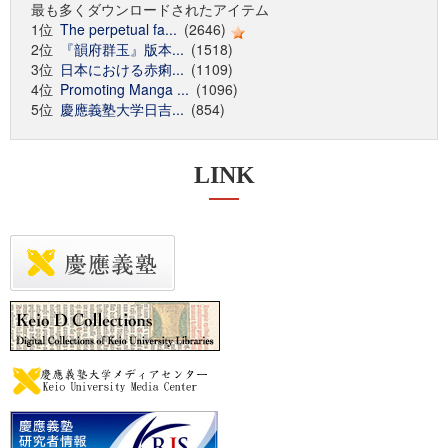
最も多くダウンロードされたアイテム
1位
The perpetual fa...
(2646)
2位
『韻府群玉』版本...
(1518)
3位
日本における赤痢...
(1109)
4位
Promoting Manga ...
(1096)
5位
慶應義塾大学日吉...
(854)
LINK