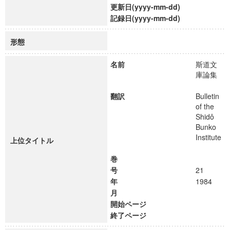
更新日(yyyy-mm-dd)
記録日(yyyy-mm-dd)
形態
名前
斯道文
庫論集
翻訳
Bulletin
of the
Shidô
Bunko
Institute
上位タイトル
巻
号
21
年
1984
月
開始ページ
終了ページ