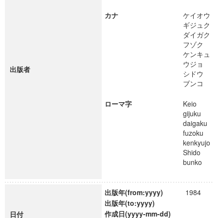
カナ
ケイオウ
ギジュク
ダイガク
フゾク
ケンキュ
ウジョ
出版者
シドウ
ブンコ
ローマ字
Keio
gijuku
daigaku
fuzoku
kenkyujo
Shido
bunko
出版年(from:yyyy)
1984
出版年(to:yyyy)
作成日(yyyy-mm-dd)
日付