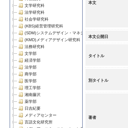
本文
文学研究科
法学研究科
社会学研究科
(KBS)経営管理研究科
(SDM)システムデザイン・マネジメント研究科
本文公開日
(KMD)メディアデザイン研究科
法務研究科
文学部
タイトル
経済学部
法学部
商学部
別タイトル
医学部
理工学部
湘南藤沢
薬学部
日吉紀要
メディアセンター
著者
言語文化研究所