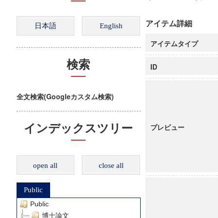
アイテム詳細
アイテムタイプ
検索
ID
全文検索(Googleカスタム検索)
インデックスツリー
プレビュー
open all
close all
Public
Public
博士論文