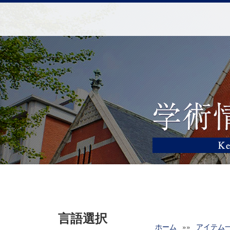
言語選択
ホーム
»»
アイテム