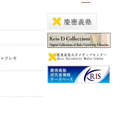
 リャクレキ
i