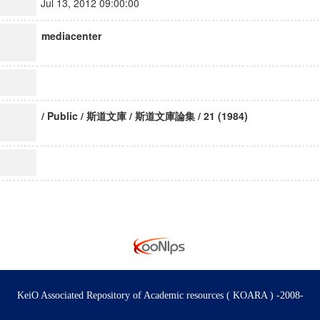
Jul 13, 2012 09:00:00
mediacenter
/ Public / 斯道文庫 / 斯道文庫論集 / 21 (1984)
KeiO Associated Repository of Academic resources ( KOARA ) -2008-