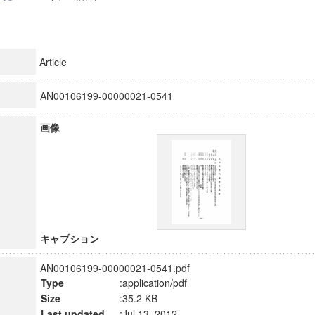
Article
AN00106199-00000021-0541
画像
キャプション
AN00106199-00000021-0541.pdf
Type
:application/pdf
Size
:35.2 KB
Last updated
:Jul 13, 2012