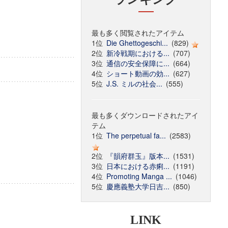
最も多く閲覧されたアイテム
1位
Die Ghettogeschi...
(829)
2位
新冷戦期における...
(707)
3位
通信の安全保障に...
(664)
4位
ショート動画の効...
(627)
5位
J.S. ミルの社会...
(555)
最も多くダウンロードされたアイ
テム
1位
The perpetual fa...
(2583)
2位
『韻府群玉』版本...
(1531)
3位
日本における赤痢...
(1191)
4位
Promoting Manga ...
(1046)
5位
慶應義塾大学日吉...
(850)
LINK