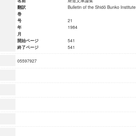
名前
斯道文庫論集
翻訳
Bulletin of the Shidô Bunko Instit
巻
号
21
年
1984
月
開始ページ
541
終了ページ
541
05597927