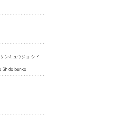
庫
 ケンキュウジョ シド
ujo Shido bunko