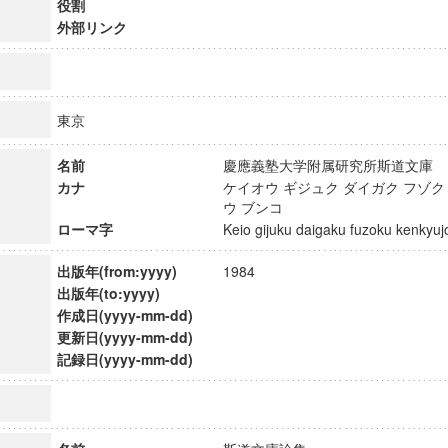
役割
外部リンク
東京
名前
慶應義塾大学附属研究所斯道文
カナ
ケイオウ ギジュク ダイガク フゾク
ウ ブンコ
ローマ字
Keio gijuku daigaku fuzoku kenky
出版年(from:yyyy)
1984
出版年(to:yyyy)
作成日(yyyy-mm-dd)
更新日(yyyy-mm-dd)
ンス教育研究センター
記録日(yyyy-mm-dd)
端的教育研究拠点
のサイエンス」