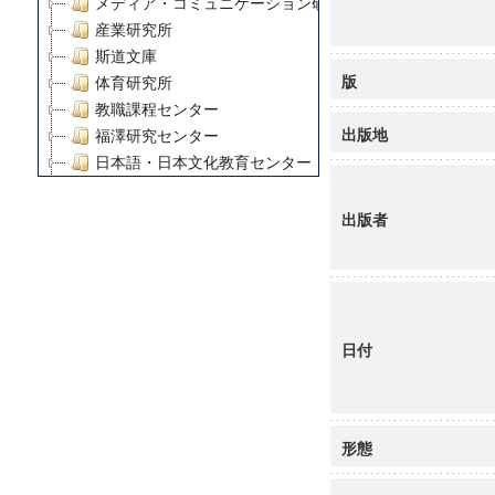
メディア・コミュニケーション研究所
産業研究所
斯道文庫
版
体育研究所
教職課程センター
出版地
福澤研究センター
日本語・日本文化教育センター
アート・センター
外国語教育研究センター
出版者
デジタルメディア・コンテンツ統合研究センター
グローバルリサーチインスティテュート
塾内助成報告書
科学研究費補助金研究成果報告書
日付
21世紀COEプログラム
慶應義塾大学グローバルCOEプログラム市民社会ガバナ
慶應義塾大学グローバルCOEプログラム論理と感性の先
博士課程教育リーディングプログラム「超成熟社会発展
形態
学術雑誌掲載論文等(8)
その他