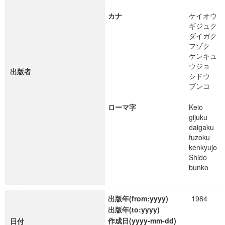
カナ
ケイオウ
ギジュク
ダイガク
フゾク
ケンキュ
ウジョ
出版者
シドウ
ブンコ
ローマ字
Keio
gijuku
daigaku
fuzoku
kenkyujo
Shido
bunko
出版年(from:yyyy)
1984
出版年(to:yyyy)
作成日(yyyy-mm-dd)
日付