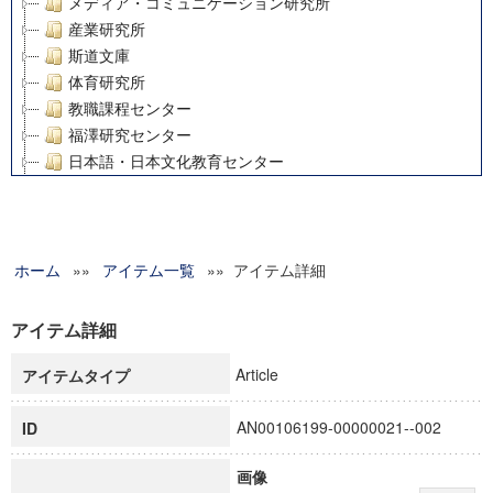
メディア・コミュニケーション研究所
産業研究所
斯道文庫
体育研究所
教職課程センター
福澤研究センター
日本語・日本文化教育センター
アート・センター
外国語教育研究センター
デジタルメディア・コンテンツ統合研究センター
ホーム
»»
グローバルリサーチインスティテュート
アイテム一覧
»» アイテム詳細
塾内助成報告書
科学研究費補助金研究成果報告書
アイテム詳細
21世紀COEプログラム
Article
アイテムタイプ
慶應義塾大学グローバルCOEプログラム市民社会ガバナンス
慶應義塾大学グローバルCOEプログラム論理と感性の先端的
AN00106199-00000021--002
ID
博士課程教育リーディングプログラム「超成熟社会発展のサ
学術雑誌掲載論文等(8)
画像
その他