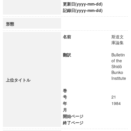
更新日(yyyy-mm-dd)
記録日(yyyy-mm-dd)
形態
名前
斯道文
庫論集
翻訳
Bulletin
of the
Shidô
Bunko
Institute
上位タイトル
巻
号
21
年
1984
月
開始ページ
終了ページ