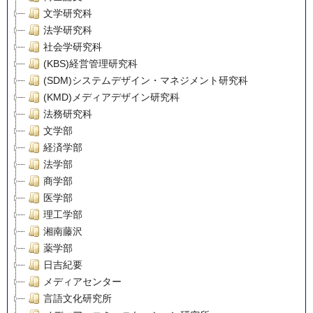
文学研究科
法学研究科
社会学研究科
(KBS)経営管理研究科
(SDM)システムデザイン・マネジメント研究科
(KMD)メディアデザイン研究科
法務研究科
文学部
経済学部
法学部
商学部
医学部
理工学部
湘南藤沢
薬学部
日吉紀要
メディアセンター
言語文化研究所