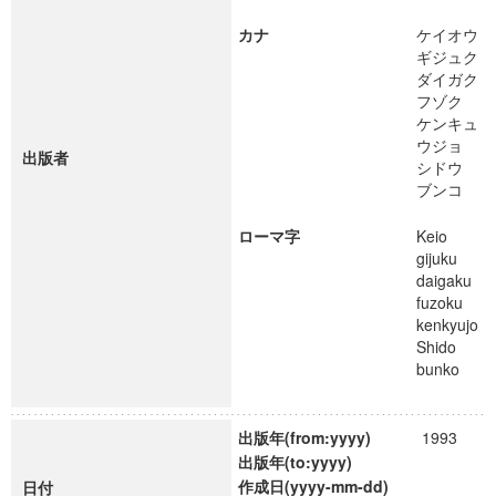
カナ
ケイオウ
ギジュク
ダイガク
フゾク
ケンキュ
ウジョ
出版者
シドウ
ブンコ
ローマ字
Keio
gijuku
daigaku
fuzoku
kenkyujo
Shido
bunko
出版年(from:yyyy)
1993
出版年(to:yyyy)
作成日(yyyy-mm-dd)
日付