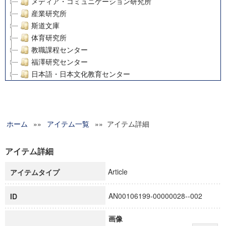
メディア・コミュニケーション研究所
産業研究所
斯道文庫
体育研究所
教職課程センター
福澤研究センター
日本語・日本文化教育センター
アート・センター
外国語教育研究センター
デジタルメディア・コンテンツ統合研究センター
ホーム
»»
グローバルリサーチインスティテュート
アイテム一覧
»» アイテム詳細
塾内助成報告書
科学研究費補助金研究成果報告書
アイテム詳細
21世紀COEプログラム
Article
アイテムタイプ
慶應義塾大学グローバルCOEプログラム市民社会ガバナンス
慶應義塾大学グローバルCOEプログラム論理と感性の先端的
AN00106199-00000028--002
ID
博士課程教育リーディングプログラム「超成熟社会発展のサ
学術雑誌掲載論文等(8)
画像
その他