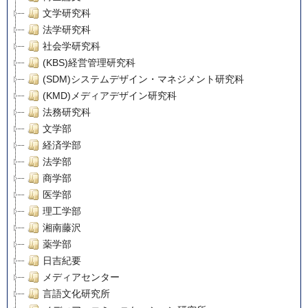
文学研究科
法学研究科
社会学研究科
(KBS)経営管理研究科
(SDM)システムデザイン・マネジメント研究科
(KMD)メディアデザイン研究科
法務研究科
文学部
経済学部
法学部
商学部
医学部
理工学部
湘南藤沢
薬学部
日吉紀要
メディアセンター
言語文化研究所