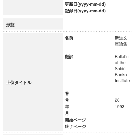
更新日(yyyy-mm-dd)
記録日(yyyy-mm-dd)
形態
名前
斯道文
庫論集
翻訳
Bulletin
of the
Shidô
Bunko
Institute
上位タイトル
巻
号
28
年
1993
月
開始ページ
終了ページ