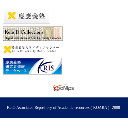
KeiO Associated Repository of Academic resources ( KOARA ) -2008-