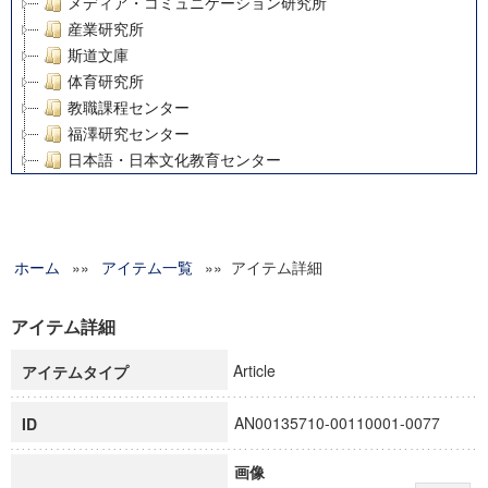
メディア・コミュニケーション研究所
産業研究所
斯道文庫
体育研究所
教職課程センター
福澤研究センター
日本語・日本文化教育センター
アート・センター
外国語教育研究センター
デジタルメディア・コンテンツ統合研究センター
ホーム
»»
グローバルリサーチインスティテュート
アイテム一覧
»» アイテム詳細
塾内助成報告書
科学研究費補助金研究成果報告書
アイテム詳細
21世紀COEプログラム
Article
アイテムタイプ
慶應義塾大学グローバルCOEプログラム市民社会ガバナンス
慶應義塾大学グローバルCOEプログラム論理と感性の先端的
AN00135710-00110001-0077
ID
博士課程教育リーディングプログラム「超成熟社会発展のサ
学術雑誌掲載論文等(8)
画像
その他