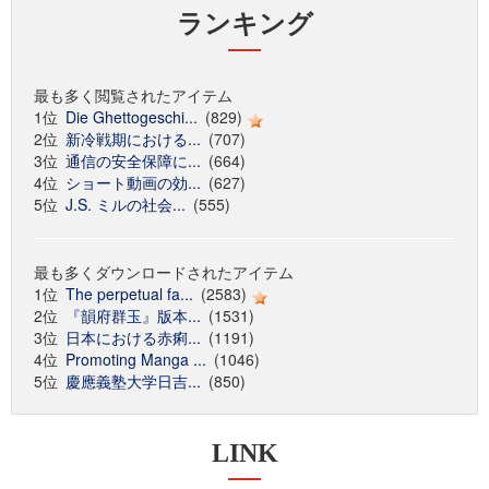
ランキング
最も多く閲覧されたアイテム
1位
Die Ghettogeschi...
(829)
2位
新冷戦期における...
(707)
3位
通信の安全保障に...
(664)
4位
ショート動画の効...
(627)
5位
J.S. ミルの社会...
(555)
最も多くダウンロードされたアイテム
1位
The perpetual fa...
(2583)
2位
『韻府群玉』版本...
(1531)
3位
日本における赤痢...
(1191)
4位
Promoting Manga ...
(1046)
5位
慶應義塾大学日吉...
(850)
LINK