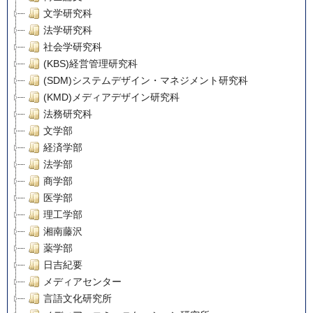
文学研究科
法学研究科
社会学研究科
(KBS)経営管理研究科
(SDM)システムデザイン・マネジメント研究科
(KMD)メディアデザイン研究科
法務研究科
文学部
経済学部
法学部
商学部
医学部
理工学部
湘南藤沢
薬学部
日吉紀要
メディアセンター
言語文化研究所