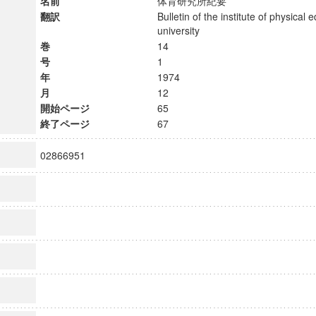
名前
体育研究所紀要
翻訳
Bulletin of the institute of physical 
university
巻
14
号
1
年
1974
月
12
開始ページ
65
終了ページ
67
02866951