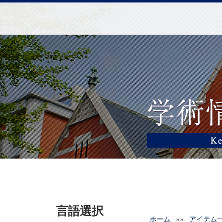
言語選択
ホーム
»»
アイテム