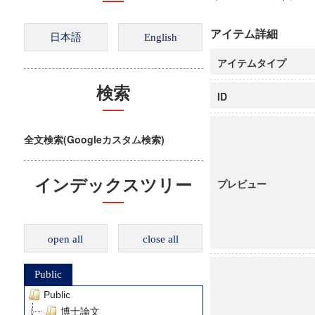
アイテム詳細
アイテムタイプ
検索
ID
全文検索(Googleカスタム検索)
インデックスツリー
プレビュー
open all
close all
Public
Public
博士論文