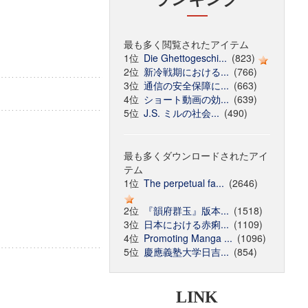
最も多く閲覧されたアイテム
1位
Die Ghettogeschi...
(823)
2位
新冷戦期における...
(766)
3位
通信の安全保障に...
(663)
4位
ショート動画の効...
(639)
5位
J.S. ミルの社会...
(490)
最も多くダウンロードされたアイ
テム
1位
The perpetual fa...
(2646)
2位
『韻府群玉』版本...
(1518)
3位
日本における赤痢...
(1109)
4位
Promoting Manga ...
(1096)
5位
慶應義塾大学日吉...
(854)
LINK