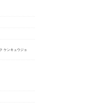
イク ケンキュウジョ
jo