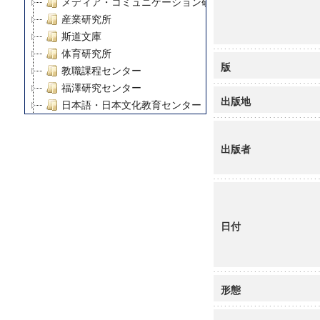
メディア・コミュニケーション研究所
産業研究所
斯道文庫
体育研究所
版
教職課程センター
福澤研究センター
出版地
日本語・日本文化教育センター
アート・センター
外国語教育研究センター
出版者
デジタルメディア・コンテンツ統合研究センター
グローバルリサーチインスティテュート
塾内助成報告書
科学研究費補助金研究成果報告書
日付
21世紀COEプログラム
慶應義塾大学グローバルCOEプログラム市民社会ガバナ
慶應義塾大学グローバルCOEプログラム論理と感性の先
博士課程教育リーディングプログラム「超成熟社会発展
形態
学術雑誌掲載論文等(8)
その他