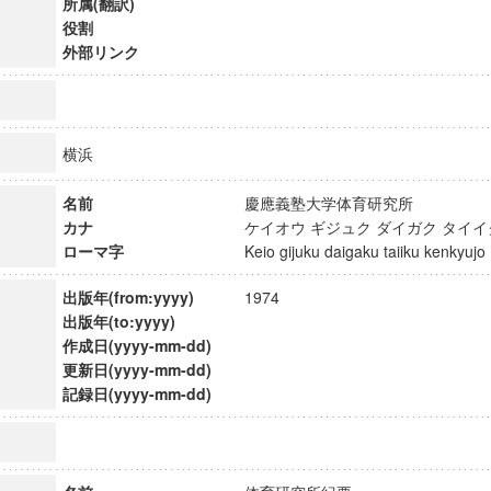
所属(翻訳)
役割
外部リンク
横浜
名前
慶應義塾大学体育研究所
カナ
ケイオウ ギジュク ダイガク タイ
ローマ字
Keio gijuku daigaku taiiku kenkyu
出版年(from:yyyy)
1974
出版年(to:yyyy)
作成日(yyyy-mm-dd)
更新日(yyyy-mm-dd)
ンス教育研究センター
記録日(yyyy-mm-dd)
端的教育研究拠点
のサイエンス」