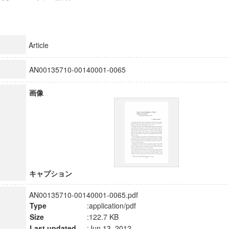
Article
AN00135710-00140001-0065
画像
キャプション
AN00135710-00140001-0065.pdf
Type
:application/pdf
Size
:122.7 KB
Last updated
:Jun 13, 2012