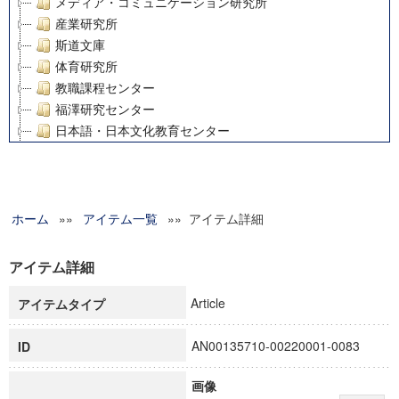
メディア・コミュニケーション研究所
産業研究所
斯道文庫
体育研究所
教職課程センター
福澤研究センター
日本語・日本文化教育センター
アート・センター
外国語教育研究センター
デジタルメディア・コンテンツ統合研究センター
ホーム
»»
グローバルリサーチインスティテュート
アイテム一覧
»» アイテム詳細
塾内助成報告書
科学研究費補助金研究成果報告書
アイテム詳細
21世紀COEプログラム
Article
アイテムタイプ
慶應義塾大学グローバルCOEプログラム市民社会ガバナンス
慶應義塾大学グローバルCOEプログラム論理と感性の先端的
AN00135710-00220001-0083
ID
博士課程教育リーディングプログラム「超成熟社会発展のサ
学術雑誌掲載論文等(8)
画像
その他