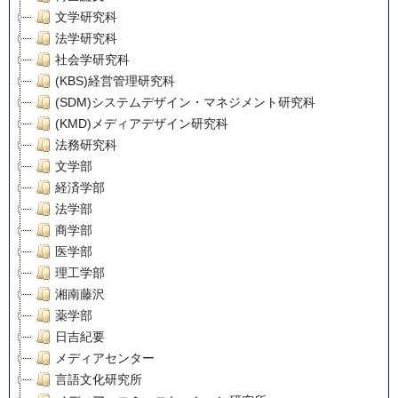
文学研究科
法学研究科
社会学研究科
(KBS)経営管理研究科
(SDM)システムデザイン・マネジメント研究科
(KMD)メディアデザイン研究科
法務研究科
文学部
経済学部
法学部
商学部
医学部
理工学部
湘南藤沢
薬学部
日吉紀要
メディアセンター
言語文化研究所