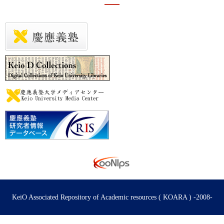
KeiO Associated Repository of Academic resources ( KOARA ) -2008-