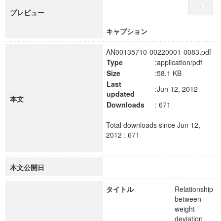
プレビュー
キャプション
AN00135710-00220001-0083.pdf
Type
:application/pdf
Size
:58.1 KB
Last
:Jun 12, 2012
updated
本文
Downloads
: 671
Total downloads since Jun 12,
2012 : 671
本文公開日
タイトル
Relationship
between
weight
deviation