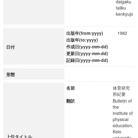
daigaku
taiiku
kenkyujo
出版年(from:yyyy)
1982
出版年(to:yyyy)
作成日(yyyy-mm-dd)
日付
更新日(yyyy-mm-dd)
記録日(yyyy-mm-dd)
形態
名前
体育研究
所紀要
翻訳
Bulletin of
the
institute of
physical
education,
Keio
上位タイトル
university