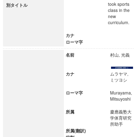
took sports
別タイトル
class in the
new
curriculum.
カナ
ローマ字
名前
村山, 光義
カナ
ムラヤマ,
ミツヨシ
ローマ字
Murayama,
Mitsuyoshi
所属
慶應義塾大
学体育研究
所助手
所属(翻訳)