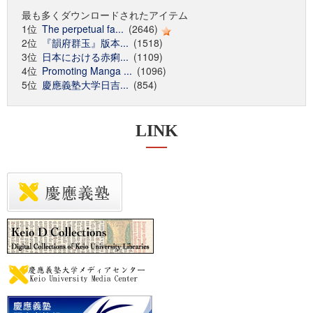
最も多くダウンロードされたアイテム
1位
The perpetual fa...
(2646)
2位
『韻府群玉』版本...
(1518)
3位
日本における赤痢...
(1109)
4位
Promoting Manga ...
(1096)
5位
慶應義塾大学日吉...
(854)
LINK