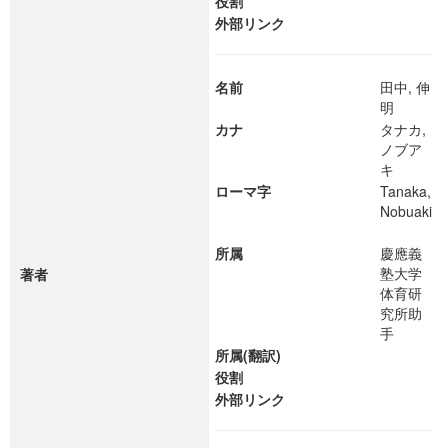
役割
外部リンク
名前
田中, 伸
明
カナ
タナカ,
ノブア
キ
ローマ字
Tanaka,
Nobuaki
所属
慶應義
塾大学
著者
体育研
究所助
手
所属(翻訳)
役割
外部リンク