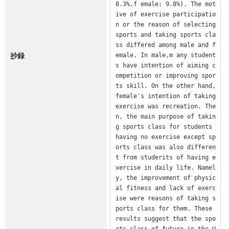
8.3%,f emale: 9.8%). The mot
ive of exercise participatio
n or the reason of selecting 
sports and taking sports cla
ss differed among male and f
抄録
emale. In male,m any student
s have intention of aiming c
ompetition or improving spor
ts skill. On the other hand, 
female's intention of taking 
exercise was recreation. The
n, the main purpose of takin
g sports class for students 
having no exercise except sp
orts class was also differen
t from studerits of having e
xercise in daily life. Namel
y, the improvement of physic
al fitness and lack of exerc
ise were reasons of taking s
ports class for them. These 
results suggest that the spo
rts class of future in the U