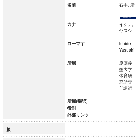
名前
石手, 靖
カナ
イシデ,
ヤスシ
ローマ字
Ishide,
Yasushi
所属
慶應義
塾大学
体育研
究所専
任講師
所属(翻訳)
役割
外部リンク
版