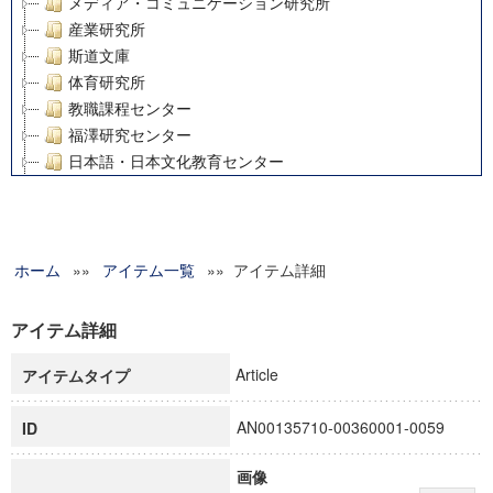
メディア・コミュニケーション研究所
産業研究所
斯道文庫
体育研究所
教職課程センター
福澤研究センター
日本語・日本文化教育センター
アート・センター
外国語教育研究センター
デジタルメディア・コンテンツ統合研究センター
ホーム
»»
グローバルリサーチインスティテュート
アイテム一覧
»» アイテム詳細
塾内助成報告書
科学研究費補助金研究成果報告書
アイテム詳細
21世紀COEプログラム
Article
アイテムタイプ
慶應義塾大学グローバルCOEプログラム市民社会ガバナンス
慶應義塾大学グローバルCOEプログラム論理と感性の先端的
AN00135710-00360001-0059
ID
博士課程教育リーディングプログラム「超成熟社会発展のサ
学術雑誌掲載論文等(8)
画像
その他