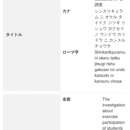
調査
カナ
シンカリキュラ
ム ニ オケル タ
イイク ジツギ リ
シュウ ガクセイ
ノ ウンドウ カツ
タイトル
ドウ ニ カンスル
チョウサ
ローマ字
Shinkarikyuramu
ni okeru taiiku
jitsugi rishu
gakusei no undo
katsudo ni
kansuru chosa
名前
The
investigation
about
exercise
participation
of students