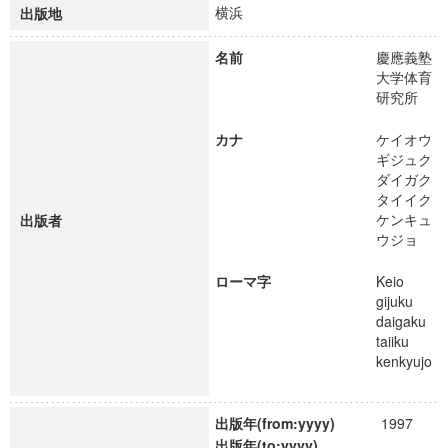
横浜
出版地
名前
慶應義塾
大学体育
研究所
カナ
ケイオウ
ギジュク
ダイガク
タイイク
ケンキュ
出版者
ウジョ
ローマ字
Keio
gijuku
daigaku
taiiku
kenkyujo
出版年(from:yyyy)
1997
出版年(to:yyyy)