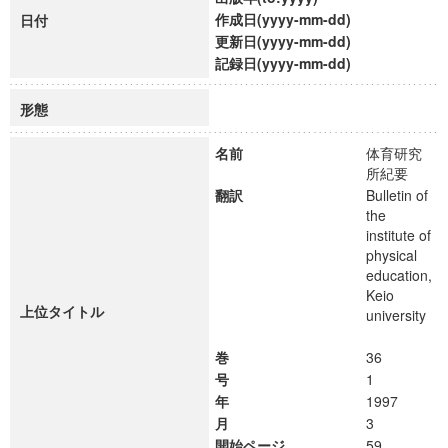
作成日(yyyy-mm-dd)
日付
更新日(yyyy-mm-dd)
記録日(yyyy-mm-dd)
形態
名前
体育研究
所紀要
翻訳
Bulletin of
the
institute of
physical
education,
Keio
上位タイトル
university
巻
36
号
1
年
1997
月
3
開始ページ
59