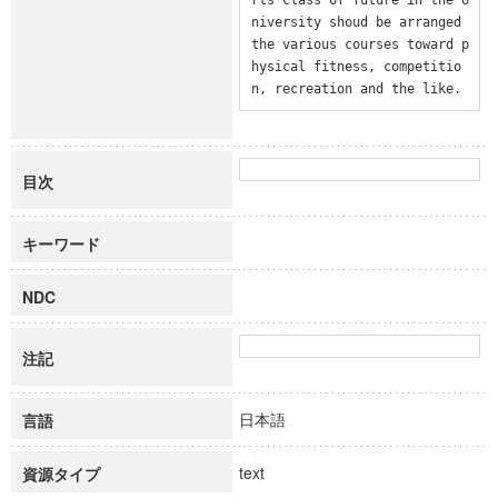
niversity shoud be arranged 
the various courses toward p
hysical fitness, competitio
n, recreation and the like.
目次
キーワード
NDC
注記
日本語
言語
text
資源タイプ