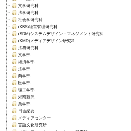
文学研究科
法学研究科
社会学研究科
(KBS)経営管理研究科
(SDM)システムデザイン・マネジメント研究科
(KMD)メディアデザイン研究科
法務研究科
文学部
経済学部
法学部
商学部
医学部
理工学部
湘南藤沢
薬学部
日吉紀要
メディアセンター
言語文化研究所