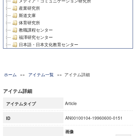
メディア・コミュニケーション研究所
産業研究所
斯道文庫
体育研究所
教職課程センター
福澤研究センター
日本語・日本文化教育センター
アート・センター
外国語教育研究センター
デジタルメディア・コンテンツ統合研究センター
ホーム
»»
グローバルリサーチインスティテュート
アイテム一覧
»» アイテム詳細
塾内助成報告書
科学研究費補助金研究成果報告書
アイテム詳細
21世紀COEプログラム
Article
アイテムタイプ
慶應義塾大学グローバルCOEプログラム市民社会ガバナンス
慶應義塾大学グローバルCOEプログラム論理と感性の先端的
AN00100104-19960600-0151
ID
博士課程教育リーディングプログラム「超成熟社会発展のサ
学術雑誌掲載論文等(8)
画像
その他