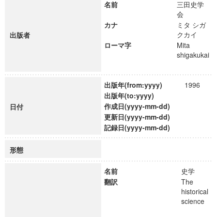
名前
三田史学
会
カナ
ミタ シガ
クカイ
出版者
ローマ字
Mita
shigakukai
出版年(from:yyyy)
1996
出版年(to:yyyy)
作成日(yyyy-mm-dd)
日付
更新日(yyyy-mm-dd)
記録日(yyyy-mm-dd)
形態
名前
史学
翻訳
The
historical
science