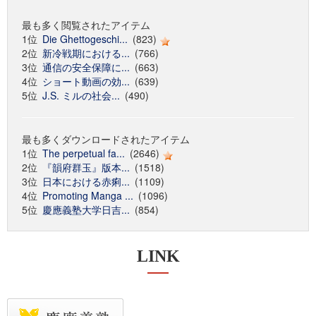
最も多く閲覧されたアイテム
1位
Die Ghettogeschi...
(823)
2位
新冷戦期における...
(766)
3位
通信の安全保障に...
(663)
4位
ショート動画の効...
(639)
5位
J.S. ミルの社会...
(490)
最も多くダウンロードされたアイテム
1位
The perpetual fa...
(2646)
2位
『韻府群玉』版本...
(1518)
3位
日本における赤痢...
(1109)
4位
Promoting Manga ...
(1096)
5位
慶應義塾大学日吉...
(854)
LINK