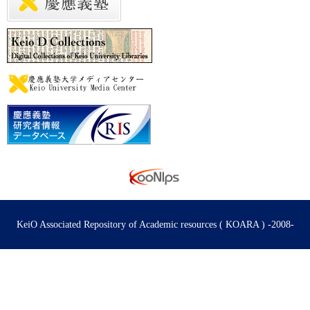
KeiO Associated Repository of Academic resources ( KOARA ) -2008-