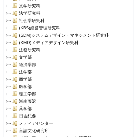
文学研究科
法学研究科
社会学研究科
(KBS)経営管理研究科
(SDM)システムデザイン・マネジメント研究科
(KMD)メディアデザイン研究科
法務研究科
文学部
経済学部
法学部
商学部
医学部
理工学部
湘南藤沢
薬学部
日吉紀要
メディアセンター
言語文化研究所