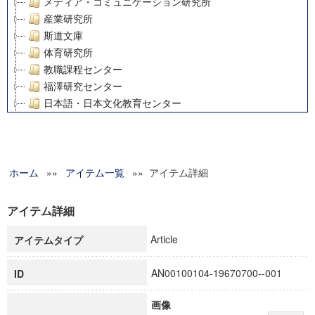
メディア・コミュニケーション研究所
産業研究所
斯道文庫
体育研究所
教職課程センター
福澤研究センター
日本語・日本文化教育センター
アート・センター
外国語教育研究センター
デジタルメディア・コンテンツ統合研究センター
ホーム
»»
グローバルリサーチインスティテュート
アイテム一覧
»» アイテム詳細
塾内助成報告書
科学研究費補助金研究成果報告書
アイテム詳細
21世紀COEプログラム
Article
アイテムタイプ
慶應義塾大学グローバルCOEプログラム市民社会ガバナンス
慶應義塾大学グローバルCOEプログラム論理と感性の先端的
AN00100104-19670700--001
ID
博士課程教育リーディングプログラム「超成熟社会発展のサ
学術雑誌掲載論文等(8)
画像
その他