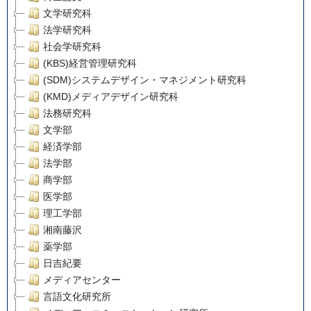
文学研究科
法学研究科
社会学研究科
(KBS)経営管理研究科
(SDM)システムデザイン・マネジメント研究科
(KMD)メディアデザイン研究科
法務研究科
文学部
経済学部
法学部
商学部
医学部
理工学部
湘南藤沢
薬学部
日吉紀要
メディアセンター
言語文化研究所