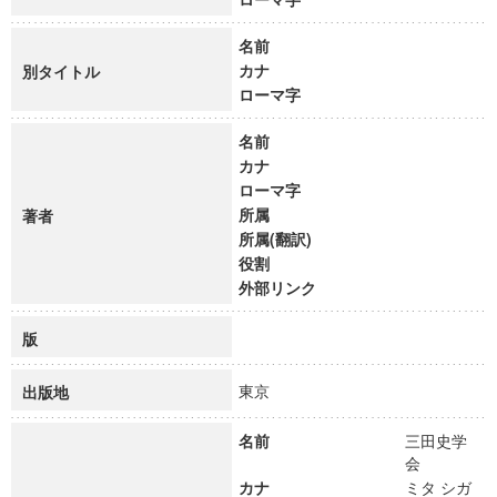
名前
カナ
別タイトル
ローマ字
名前
カナ
ローマ字
所属
著者
所属(翻訳)
役割
外部リンク
版
東京
出版地
名前
三田史学
会
カナ
ミタ シガ