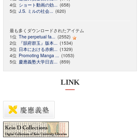
4位
ショート動画の効...
(658)
5位
J.S. ミルの社会...
(620)
最も多くダウンロードされたアイテム
1位
The perpetual fa...
(2552)
2位
『韻府群玉』版本...
(1534)
3位
日本における赤痢...
(1329)
4位
Promoting Manga ...
(1053)
5位
慶應義塾大学日吉...
(859)
LINK