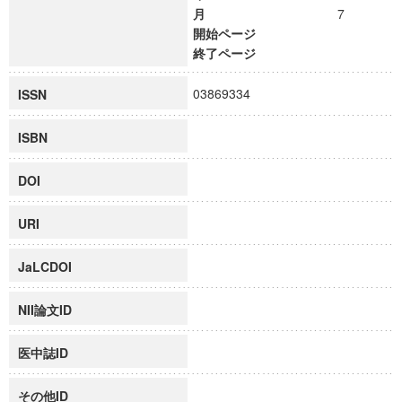
月
7
開始ページ
終了ページ
03869334
ISSN
ISBN
DOI
URI
JaLCDOI
NII論文ID
医中誌ID
その他ID