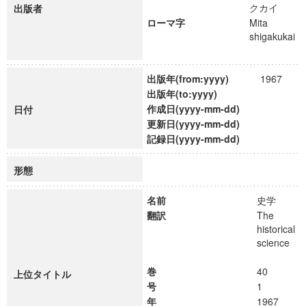
クカイ
出版者
ローマ字
Mita
shigakukai
出版年(from:yyyy)
1967
出版年(to:yyyy)
作成日(yyyy-mm-dd)
日付
更新日(yyyy-mm-dd)
記録日(yyyy-mm-dd)
形態
名前
史学
翻訳
The
historical
science
巻
40
上位タイトル
号
1
年
1967