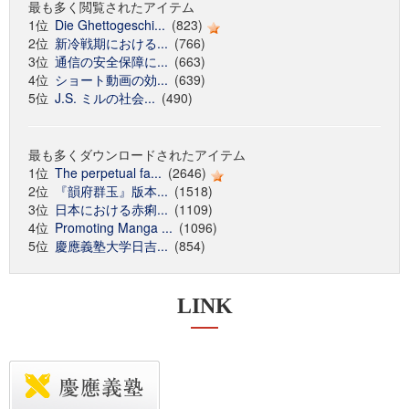
最も多く閲覧されたアイテム
1位
Die Ghettogeschi...
(823)
2位
新冷戦期における...
(766)
3位
通信の安全保障に...
(663)
4位
ショート動画の効...
(639)
5位
J.S. ミルの社会...
(490)
最も多くダウンロードされたアイテム
1位
The perpetual fa...
(2646)
2位
『韻府群玉』版本...
(1518)
3位
日本における赤痢...
(1109)
4位
Promoting Manga ...
(1096)
5位
慶應義塾大学日吉...
(854)
LINK