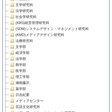
文学研究科
法学研究科
社会学研究科
(KBS)経営管理研究科
(SDM)システムデザイン・マネジメント研究科
(KMD)メディアデザイン研究科
法務研究科
文学部
経済学部
法学部
商学部
医学部
理工学部
湘南藤沢
薬学部
日吉紀要
メディアセンター
言語文化研究所