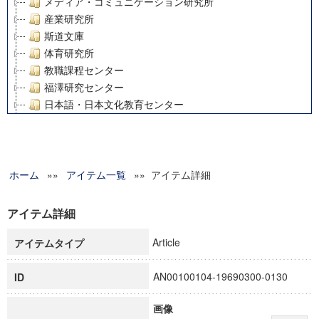
メディア・コミュニケーション研究所
産業研究所
斯道文庫
体育研究所
教職課程センター
福澤研究センター
日本語・日本文化教育センター
アート・センター
外国語教育研究センター
デジタルメディア・コンテンツ統合研究センター
ホーム
»»
グローバルリサーチインスティテュート
アイテム一覧
»» アイテム詳細
塾内助成報告書
科学研究費補助金研究成果報告書
アイテム詳細
21世紀COEプログラム
Article
アイテムタイプ
慶應義塾大学グローバルCOEプログラム市民社会ガバナンス
慶應義塾大学グローバルCOEプログラム論理と感性の先端的
AN00100104-19690300-0130
ID
博士課程教育リーディングプログラム「超成熟社会発展のサ
学術雑誌掲載論文等(8)
画像
その他