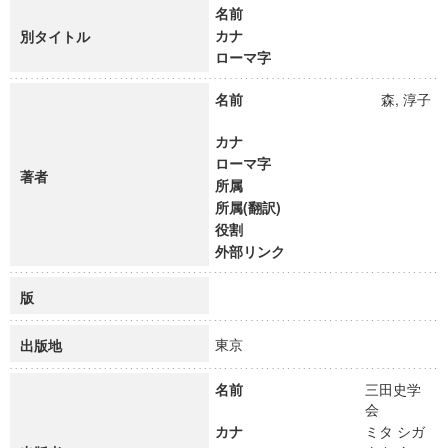
名前
カナ
別タイトル
ローマ字
名前
森, 淳子
カナ
ローマ字
著者
所属
所属(翻訳)
役割
外部リンク
版
東京
出版地
名前
三田史学
会
カナ
ミタ シガ