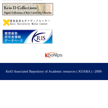
KeiO Associated Repository of Academic resources ( KOARA ) -2008-