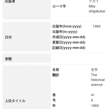
クカイ
出版者
ローマ字
Mita
shigakukai
出版年(from:yyyy)
1969
出版年(to:yyyy)
作成日(yyyy-mm-dd)
日付
更新日(yyyy-mm-dd)
記録日(yyyy-mm-dd)
形態
名前
史学
翻訳
The
historical
science
巻
41
号
4
上位タイトル
年
1969