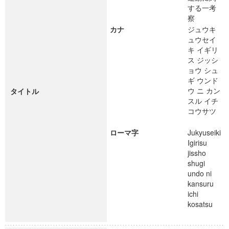
する一考
察
カナ
ジュウキ
ュウセイ
キ イギリ
ス ジッシ
ョウ シュ
ギ ウンド
ウ ニ カン
タイトル
スル イチ
コウサツ
ローマ字
Jukyuseiki
Igirisu
jissho
shugi
undo ni
kansuru
ichi
kosatsu