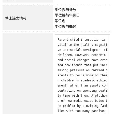
学位授与番号
学位授与年月日
博士論文情報
学位名
学位授与機関
Parent-child interaction is 
vital to the healthy cogniti
ve and social development of 
children. However, economic 
and social changes have crea
ted new trends that put incr
easing pressure on harried p
arents to focus more on thei
r children's academic achiev
ement rather than simply con
centrating on spending quali
ty time with them. A plethor
a of new media exacerbates t
he problem by providing fami
lies with too many passive, 