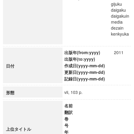
gijuku
daigaku
daigakuin
media
dezain
kenkyuka
出版年(from:yyyy)
2011
出版年(to:yyyy)
作成日(yyyy-mm-dd)
日付
更新日(yyyy-mm-dd)
記録日(yyyy-mm-dd)
vii, 103 p.
形態
名前
翻訳
巻
号
上位タイトル
年