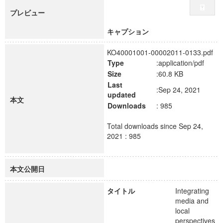
プレビュー
キャプション
KO40001001-00002011-0133.pdf
Type
:application/pdf
Size
:60.8 KB
Last
:Sep 24, 2021
updated
本文
Downloads
: 985
Total downloads since Sep 24,
2021 : 985
本文公開日
タイトル
Integrating
media and
local
perspectives