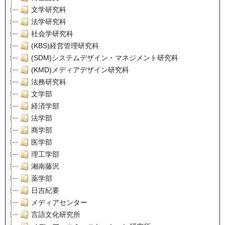
文学研究科
法学研究科
社会学研究科
(KBS)経営管理研究科
(SDM)システムデザイン・マネジメント研究科
(KMD)メディアデザイン研究科
法務研究科
文学部
経済学部
法学部
商学部
医学部
理工学部
湘南藤沢
薬学部
日吉紀要
メディアセンター
言語文化研究所