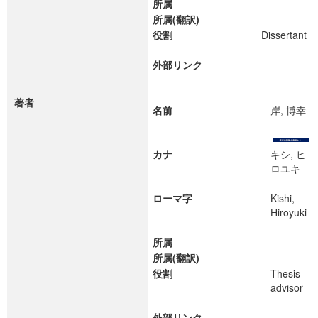
所属
所属(翻訳)
役割
Dissertant
外部リンク
著者
名前
岸, 博幸
カナ
キシ, ヒ
ロユキ
ローマ字
Kishi,
Hiroyuki
所属
所属(翻訳)
役割
Thesis
advisor
外部リンク