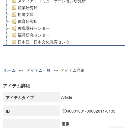
メディア・コミュニケーション研究所
産業研究所
斯道文庫
体育研究所
教職課程センター
福澤研究センター
日本語・日本文化教育センター
アート・センター
外国語教育研究センター
デジタルメディア・コンテンツ統合研究センター
ホーム
»»
グローバルリサーチインスティテュート
アイテム一覧
»» アイテム詳細
塾内助成報告書
科学研究費補助金研究成果報告書
アイテム詳細
21世紀COEプログラム
Article
アイテムタイプ
慶應義塾大学グローバルCOEプログラム市民社会ガバナンス
慶應義塾大学グローバルCOEプログラム論理と感性の先端的
KO40001001-00002011-0133
ID
博士課程教育リーディングプログラム「超成熟社会発展のサ
学術雑誌掲載論文等(8)
画像
その他