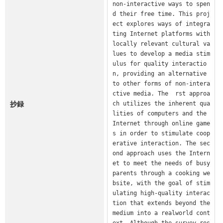
non-interactive ways to spen
d their free time. This proj
ect explores ways of integra
ting Internet platforms with 
locally relevant cultural va
lues to develop a media stim
ulus for quality interactio
n, providing an alternative 
to other forms of non-intera
ctive media. The  rst approa
抄録
ch utilizes the inherent qua
lities of computers and the 
Internet through online game
s in order to stimulate coop
erative interaction. The sec
ond approach uses the Intern
et to meet the needs of busy 
parents through a cooking we
bsite, with the goal of stim
ulating high-quality interac
tion that extends beyond the 
medium into a realworld cont
ext. Although the survey res