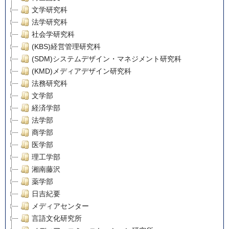
文学研究科
法学研究科
社会学研究科
(KBS)経営管理研究科
(SDM)システムデザイン・マネジメント研究科
(KMD)メディアデザイン研究科
法務研究科
文学部
経済学部
法学部
商学部
医学部
理工学部
湘南藤沢
薬学部
日吉紀要
メディアセンター
言語文化研究所