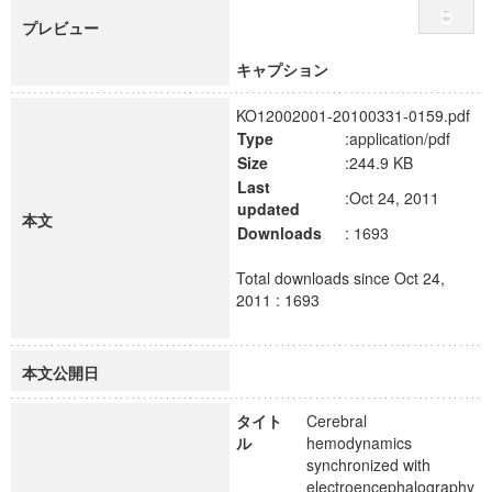
プレビュー
キャプション
KO12002001-20100331-0159.pdf
Type
:application/pdf
Size
:244.9 KB
Last
:Oct 24, 2011
updated
本文
Downloads
: 1693
Total downloads since Oct 24,
2011 : 1693
本文公開日
タイト
Cerebral
ル
hemodynamics
synchronized with
electroencephalography