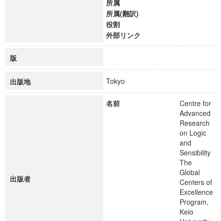
所属
所属(翻訳)
役割
外部リンク
版
Tokyo
出版地
名前
Centre for
Advanced
Research
on Logic
and
Sensibility
The
Global
出版者
Centers of
Excellence
Program,
Keio