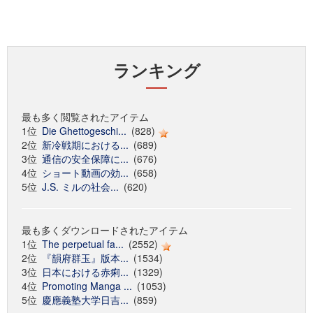
ランキング
最も多く閲覧されたアイテム
1位
Die Ghettogeschi...
(828)
2位
新冷戦期における...
(689)
3位
通信の安全保障に...
(676)
4位
ショート動画の効...
(658)
5位
J.S. ミルの社会...
(620)
最も多くダウンロードされたアイテム
1位
The perpetual fa...
(2552)
2位
『韻府群玉』版本...
(1534)
3位
日本における赤痢...
(1329)
4位
Promoting Manga ...
(1053)
5位
慶應義塾大学日吉...
(859)