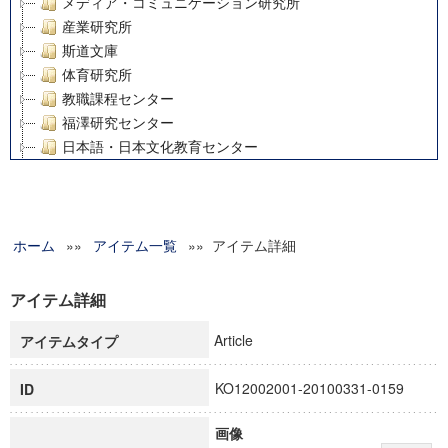
メディア・コミュニケーション研究所
産業研究所
斯道文庫
体育研究所
教職課程センター
福澤研究センター
日本語・日本文化教育センター
アート・センター
外国語教育研究センター
デジタルメディア・コンテンツ統合研究センター
ホーム
»»
グローバルリサーチインスティテュート
アイテム一覧
»» アイテム詳細
塾内助成報告書
科学研究費補助金研究成果報告書
アイテム詳細
21世紀COEプログラム
Article
アイテムタイプ
慶應義塾大学グローバルCOEプログラム市民社会ガバナンス
慶應義塾大学グローバルCOEプログラム論理と感性の先端的
KO12002001-20100331-0159
ID
博士課程教育リーディングプログラム「超成熟社会発展のサ
学術雑誌掲載論文等(8)
画像
その他