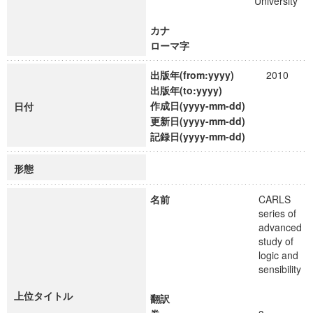
University
カナ
ローマ字
出版年(from:yyyy)
2010
出版年(to:yyyy)
作成日(yyyy-mm-dd)
日付
更新日(yyyy-mm-dd)
記録日(yyyy-mm-dd)
形態
名前
CARLS
series of
advanced
study of
logic and
sensibility
上位タイトル
翻訳