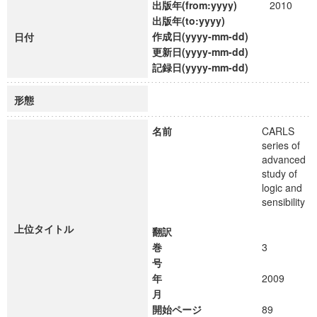
出版年(from:yyyy)
2010
出版年(to:yyyy)
作成日(yyyy-mm-dd)
日付
更新日(yyyy-mm-dd)
記録日(yyyy-mm-dd)
形態
名前
CARLS
series of
advanced
study of
logic and
sensibility
上位タイトル
翻訳
巻
3
号
年
2009
月
開始ページ
89