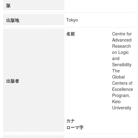
版
Tokyo
出版地
名前
Centre for
Advanced
Research
on Logic
and
Sensibility
The
Global
出版者
Centers of
Excellence
Program,
Keio
University
カナ
ローマ字