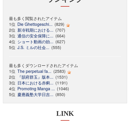
最も多く閲覧されたアイテム
1位
Die Ghettogeschi...
(829)
2位
新冷戦期における...
(707)
3位
通信の安全保障に...
(664)
4位
ショート動画の効...
(627)
5位
J.S. ミルの社会...
(555)
最も多くダウンロードされたアイテム
1位
The perpetual fa...
(2583)
2位
『韻府群玉』版本...
(1531)
3位
日本における赤痢...
(1191)
4位
Promoting Manga ...
(1046)
5位
慶應義塾大学日吉...
(850)
LINK