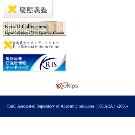
KeiO Associated Repository of Academic resources ( KOARA ) -2008-