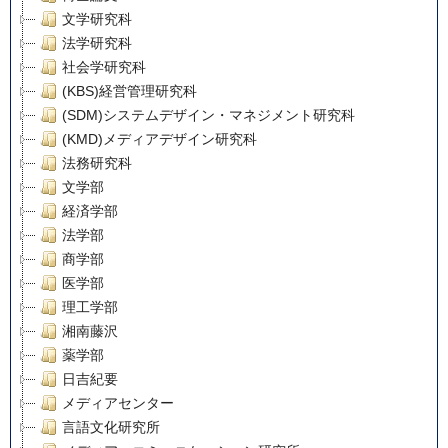
文学研究科
法学研究科
社会学研究科
(KBS)経営管理研究科
(SDM)システムデザイン・マネジメント研究科
(KMD)メディアデザイン研究科
法務研究科
文学部
経済学部
法学部
商学部
医学部
理工学部
湘南藤沢
薬学部
日吉紀要
メディアセンター
言語文化研究所