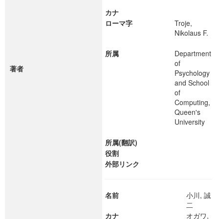
カナ
ローマ字
Troje,
Nikolaus F.
所属
Department
of
著者
Psychology
and School
of
Computing,
Queen's
University
所属(翻訳)
役割
外部リンク
名前
小川, 誠
二
カナ
オガワ,