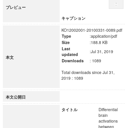
プレビュー
キャプション
KO12002001-20100331-0089.pdf
Type
:application/pdf
Size
:188.8 KB
Last
:Jul 31, 2019
updated
本文
Downloads
: 1089
Total downloads since Jul 31,
2019 : 1089
本文公開日
タイトル
Differential
brain
activations
between