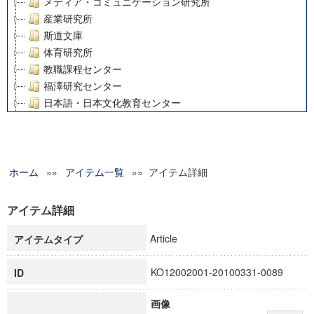
メディア・コミュニケーション研究所
産業研究所
斯道文庫
体育研究所
教職課程センター
福澤研究センター
日本語・日本文化教育センター
アート・センター
外国語教育研究センター
デジタルメディア・コンテンツ統合研究センター
ホーム
»»
グローバルリサーチインスティテュート
アイテム一覧
»» アイテム詳細
塾内助成報告書
科学研究費補助金研究成果報告書
アイテム詳細
21世紀COEプログラム
Article
アイテムタイプ
慶應義塾大学グローバルCOEプログラム市民社会ガバナンス
慶應義塾大学グローバルCOEプログラム論理と感性の先端的
KO12002001-20100331-0089
ID
博士課程教育リーディングプログラム「超成熟社会発展のサ
学術雑誌掲載論文等(8)
画像
その他