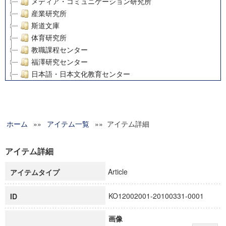
メディア・コミュニケーション研究所
産業研究所
斯道文庫
体育研究所
教職課程センター
福澤研究センター
日本語・日本文化教育センター
アート・センター
外国語教育研究センター
デジタルメディア・コンテンツ統合研究センター
ホーム
»»
グローバルリサーチインスティテュート
アイテム一覧
»» アイテム詳細
塾内助成報告書
科学研究費補助金研究成果報告書
アイテム詳細
21世紀COEプログラム
Article
アイテムタイプ
慶應義塾大学グローバルCOEプログラム市民社会ガバナンス
慶應義塾大学グローバルCOEプログラム論理と感性の先端的
KO12002001-20100331-0001
ID
博士課程教育リーディングプログラム「超成熟社会発展のサ
学術雑誌掲載論文等(8)
画像
その他