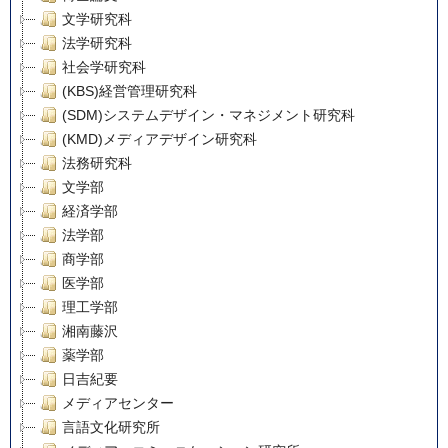
文学研究科
法学研究科
社会学研究科
(KBS)経営管理研究科
(SDM)システムデザイン・マネジメント研究科
(KMD)メディアデザイン研究科
法務研究科
文学部
経済学部
法学部
商学部
医学部
理工学部
湘南藤沢
薬学部
日吉紀要
メディアセンター
言語文化研究所