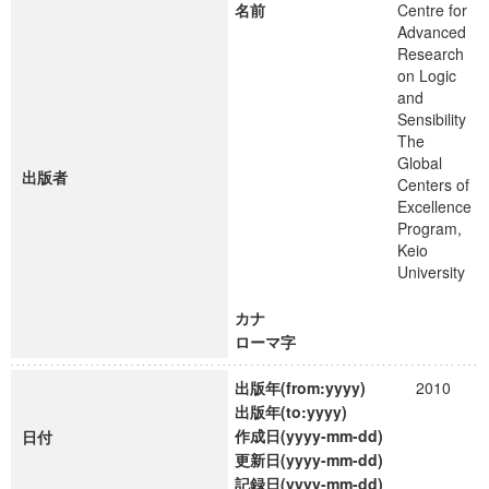
名前
Centre for
Advanced
Research
on Logic
and
Sensibility
The
Global
出版者
Centers of
Excellence
Program,
Keio
University
カナ
ローマ字
出版年(from:yyyy)
2010
出版年(to:yyyy)
作成日(yyyy-mm-dd)
日付
更新日(yyyy-mm-dd)
記録日(yyyy-mm-dd)