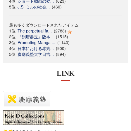
4位
ショート動画の効...
(623)
5位
J.S. ミルの社会...
(460)
最も多くダウンロードされたアイテム
1位
The perpetual fa...
(2788)
2位
『韻府群玉』版本...
(1515)
3位
Promoting Manga ...
(1140)
4位
日本における赤痢...
(900)
5位
慶應義塾大学日吉...
(894)
LINK