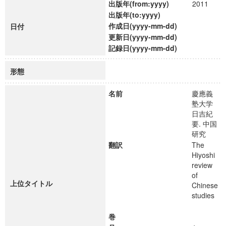
出版年(from:yyyy)
2011
出版年(to:yyyy)
作成日(yyyy-mm-dd)
日付
更新日(yyyy-mm-dd)
記録日(yyyy-mm-dd)
形態
名前
慶應義
塾大学
日吉紀
要. 中国
研究
翻訳
The
Hiyoshi
review
of
上位タイトル
Chinese
studies
巻