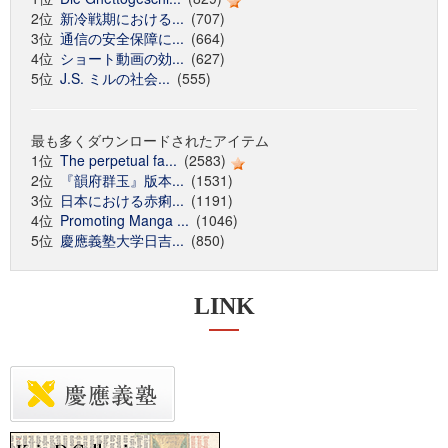
2位
新冷戦期における...
(707)
3位
通信の安全保障に...
(664)
4位
ショート動画の効...
(627)
5位
J.S. ミルの社会...
(555)
最も多くダウンロードされたアイテム
1位
The perpetual fa...
(2583)
2位
『韻府群玉』版本...
(1531)
3位
日本における赤痢...
(1191)
4位
Promoting Manga ...
(1046)
5位
慶應義塾大学日吉...
(850)
LINK