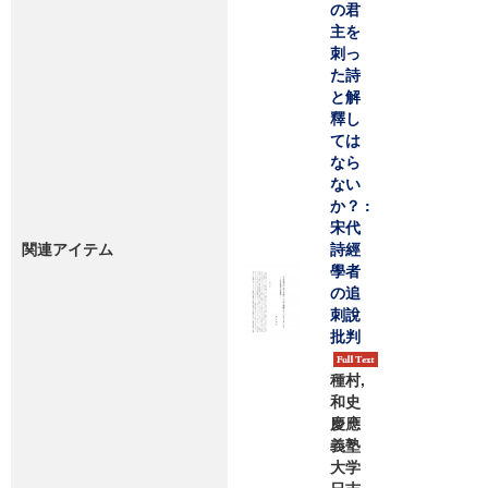
の君
主を
刺っ
た詩
と解
釋し
ては
なら
ない
か？ :
宋代
関連アイテム
詩經
學者
の追
刺說
批判
種村,
和史
慶應
義塾
大学