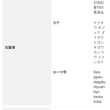
日吉紀
要刊行
委員会
カナ
ケイオ
ウ ギジ
ュク ダ
イガク
ヒヨシ
キヨウ
出版者
カンコ
ウ イイ
ンカイ
ローマ字
Keio
gijuku
daigaku
Hiyoshi
kiyo
kanko
iinkai