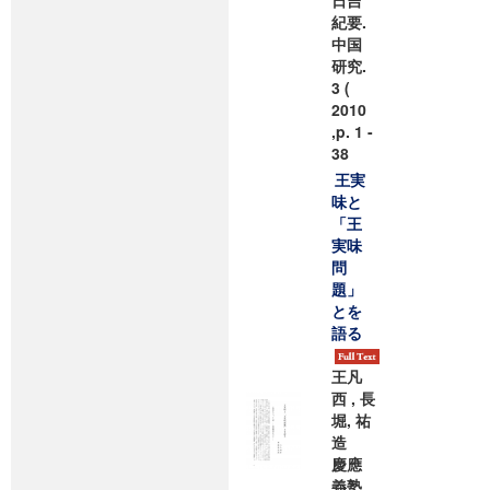
日吉
紀要.
中国
研究.
3 (
2010
,p. 1 -
38
王実
味と
「王
実味
問
題」
とを
語る
王凡
西 , 長
堀, 祐
造
慶應
義塾