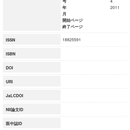
号
4
年
2011
月
開始ページ
終了ページ
18825591
ISSN
ISBN
DOI
URI
JaLCDOI
NII論文ID
医中誌ID