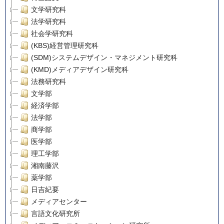
文学研究科
法学研究科
社会学研究科
(KBS)経営管理研究科
(SDM)システムデザイン・マネジメント研究科
(KMD)メディアデザイン研究科
法務研究科
文学部
経済学部
法学部
商学部
医学部
理工学部
湘南藤沢
薬学部
日吉紀要
メディアセンター
言語文化研究所