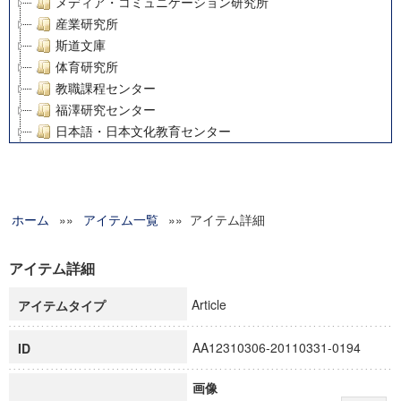
メディア・コミュニケーション研究所
産業研究所
斯道文庫
体育研究所
教職課程センター
福澤研究センター
日本語・日本文化教育センター
アート・センター
外国語教育研究センター
デジタルメディア・コンテンツ統合研究センター
ホーム
»»
グローバルリサーチインスティテュート
アイテム一覧
»» アイテム詳細
塾内助成報告書
科学研究費補助金研究成果報告書
アイテム詳細
21世紀COEプログラム
Article
アイテムタイプ
慶應義塾大学グローバルCOEプログラム市民社会ガバナンス
慶應義塾大学グローバルCOEプログラム論理と感性の先端的
AA12310306-20110331-0194
ID
博士課程教育リーディングプログラム「超成熟社会発展のサ
学術雑誌掲載論文等(8)
画像
その他