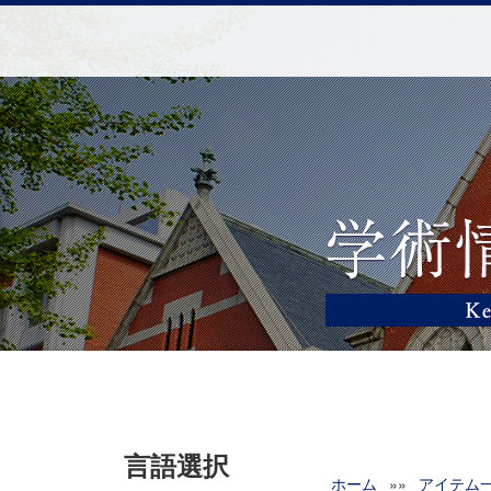
言語選択
ホーム
»»
アイテム