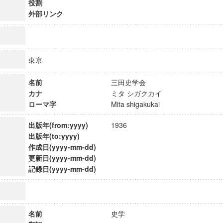
役割
外部リンク
東京
名前
三田史学会
カナ
ミタ シガクカイ
ローマ字
Mita shigakukai
出版年(from:yyyy)
1936
出版年(to:yyyy)
作成日(yyyy-mm-dd)
更新日(yyyy-mm-dd)
記録日(yyyy-mm-dd)
ンス教育研究センター
端的教育研究拠点
のサイエンス」
名前
史学