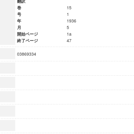
翻訳
巻
15
号
1
年
1936
月
5
開始ページ
1a
終了ページ
47
03869334