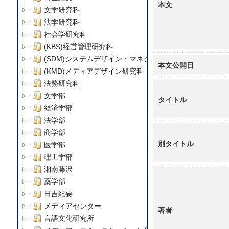
本文
文学研究科
法学研究科
社会学研究科
(KBS)経営管理研究科
(SDM)システムデザイン・マネジメント研究科
本文公開日
(KMD)メディアデザイン研究科
法務研究科
文学部
タイトル
経済学部
法学部
商学部
別タイトル
医学部
理工学部
湘南藤沢
薬学部
日吉紀要
メディアセンター
著者
言語文化研究所