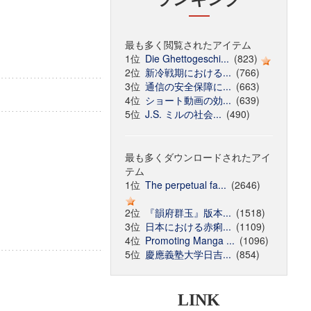
最も多く閲覧されたアイテム
1位
Die Ghettogeschi...
(823)
2位
新冷戦期における...
(766)
3位
通信の安全保障に...
(663)
4位
ショート動画の効...
(639)
5位
J.S. ミルの社会...
(490)
最も多くダウンロードされたアイ
テム
1位
The perpetual fa...
(2646)
2位
『韻府群玉』版本...
(1518)
3位
日本における赤痢...
(1109)
4位
Promoting Manga ...
(1096)
5位
慶應義塾大学日吉...
(854)
LINK