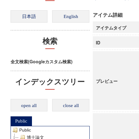
アイテム詳細
アイテムタイプ
検索
ID
全文検索(Googleカスタム検索)
インデックスツリー
プレビュー
open all
close all
Public
Public
博士論文