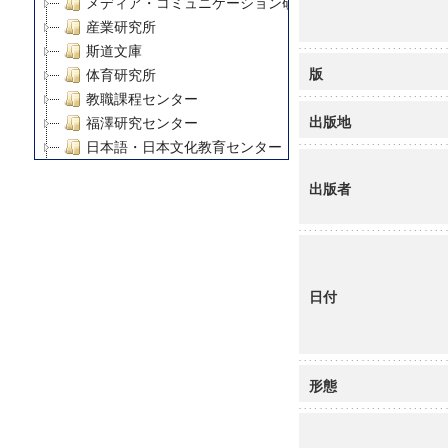
メディア・コミュニケーション研究所
産業研究所
斯道文庫
版
体育研究所
教職課程センター
出版地
福澤研究センター
日本語・日本文化教育センター
アート・センター
出版者
外国語教育研究センター
デジタルメディア・コンテンツ統合研究センター
グローバルリサーチインスティテュート
塾内助成報告書
科学研究費補助金研究成果報告書
日付
21世紀COEプログラム
慶應義塾大学グローバルCOEプログラム市民社会ガバナ
慶應義塾大学グローバルCOEプログラム論理と感性の先
形態
博士課程教育リーディングプログラム「超成熟社会発展
学術雑誌掲載論文等(8)
その他