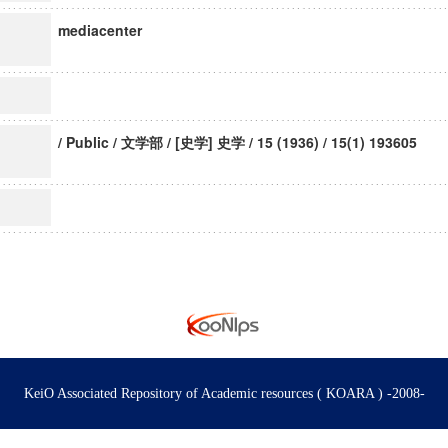
mediacenter
/ Public / 文学部 / [史学] 史学 / 15 (1936) / 15(1) 193605
KeiO Associated Repository of Academic resources ( KOARA ) -2008-