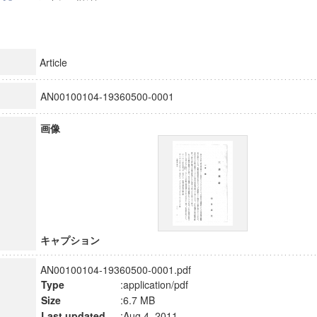
Article
AN00100104-19360500-0001
画像
キャプション
AN00100104-19360500-0001.pdf
Type
:application/pdf
Size
:6.7 MB
Last updated
:Aug 4, 2011