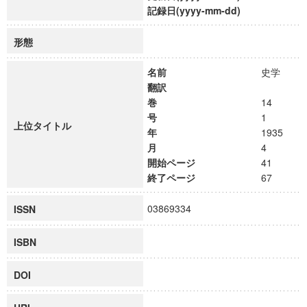
記録日(yyyy-mm-dd)
形態
名前
史学
翻訳
巻
14
号
1
上位タイトル
年
1935
月
4
開始ページ
41
終了ページ
67
03869334
ISSN
ISBN
DOI