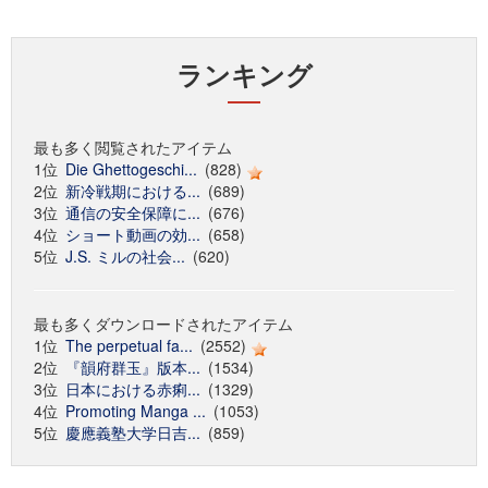
ランキング
最も多く閲覧されたアイテム
1位
Die Ghettogeschi...
(828)
2位
新冷戦期における...
(689)
3位
通信の安全保障に...
(676)
4位
ショート動画の効...
(658)
5位
J.S. ミルの社会...
(620)
最も多くダウンロードされたアイテム
1位
The perpetual fa...
(2552)
2位
『韻府群玉』版本...
(1534)
3位
日本における赤痢...
(1329)
4位
Promoting Manga ...
(1053)
5位
慶應義塾大学日吉...
(859)