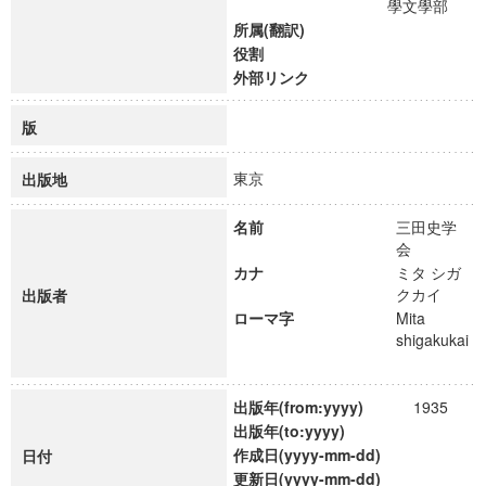
學文學部
所属(翻訳)
役割
外部リンク
版
東京
出版地
名前
三田史学
会
カナ
ミタ シガ
クカイ
出版者
ローマ字
Mita
shigakukai
出版年(from:yyyy)
1935
出版年(to:yyyy)
作成日(yyyy-mm-dd)
日付
更新日(yyyy-mm-dd)