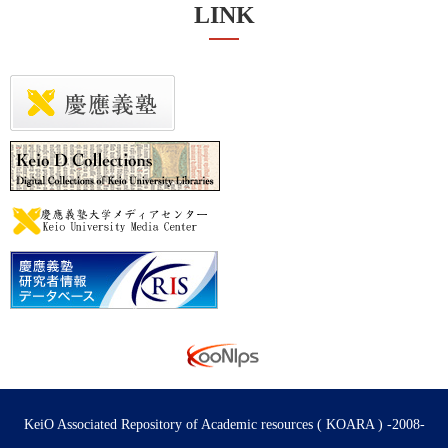
LINK
KeiO Associated Repository of Academic resources ( KOARA ) -2008-