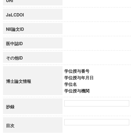
URI
JaLCDOI
NII論文ID
医中誌ID
その他ID
学位授与番号
学位授与年月日
博士論文情報
学位名
学位授与機関
抄録
目次