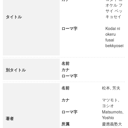
オケル フ
サイ ベッ
キョセイ
タイトル
ローマ字
Kodai ni
okeru
fusai
bekkyosei
名前
カナ
別タイトル
ローマ字
名前
松本, 芳夫
カナ
マツモト,
ヨシオ
ローマ字
Matsumoto,
Yoshio
著者
所属
慶應義塾大