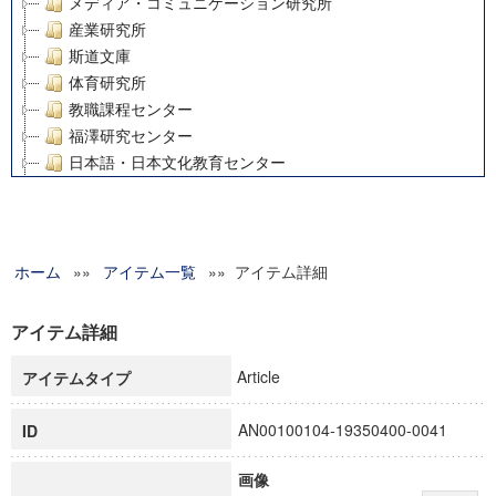
メディア・コミュニケーション研究所
産業研究所
斯道文庫
体育研究所
教職課程センター
福澤研究センター
日本語・日本文化教育センター
アート・センター
外国語教育研究センター
デジタルメディア・コンテンツ統合研究センター
ホーム
»»
グローバルリサーチインスティテュート
アイテム一覧
»» アイテム詳細
塾内助成報告書
科学研究費補助金研究成果報告書
アイテム詳細
21世紀COEプログラム
Article
アイテムタイプ
慶應義塾大学グローバルCOEプログラム市民社会ガバナンス
慶應義塾大学グローバルCOEプログラム論理と感性の先端的
AN00100104-19350400-0041
ID
博士課程教育リーディングプログラム「超成熟社会発展のサ
学術雑誌掲載論文等(8)
画像
その他