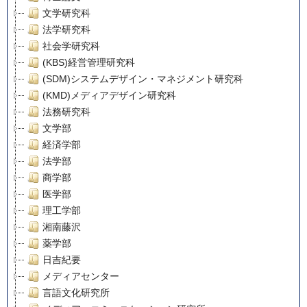
文学研究科
法学研究科
社会学研究科
(KBS)経営管理研究科
(SDM)システムデザイン・マネジメント研究科
(KMD)メディアデザイン研究科
法務研究科
文学部
経済学部
法学部
商学部
医学部
理工学部
湘南藤沢
薬学部
日吉紀要
メディアセンター
言語文化研究所