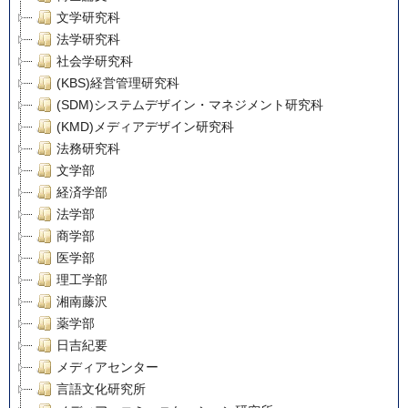
文学研究科
法学研究科
社会学研究科
(KBS)経営管理研究科
(SDM)システムデザイン・マネジメント研究科
(KMD)メディアデザイン研究科
法務研究科
文学部
経済学部
法学部
商学部
医学部
理工学部
湘南藤沢
薬学部
日吉紀要
メディアセンター
言語文化研究所