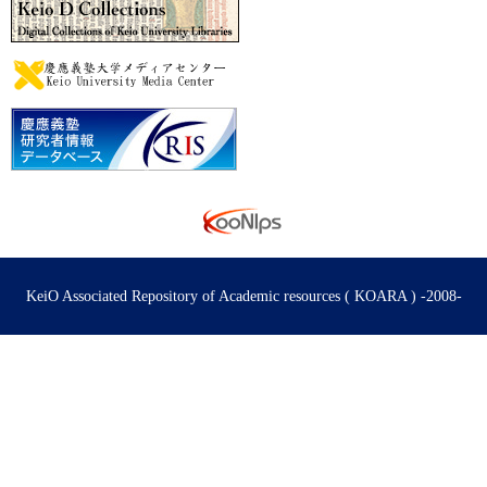
KeiO Associated Repository of Academic resources ( KOARA ) -2008-