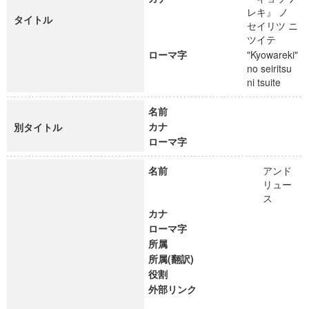
レキ』 ノ
タイトル
セイリツ ニ
ツイテ
ローマ字
"Kyowareki"
no seiritsu
ni tsuite
名前
カナ
別タイトル
ローマ字
名前
アンド
リュー
ス
カナ
ローマ字
所属
所属(翻訳)
役割
外部リンク