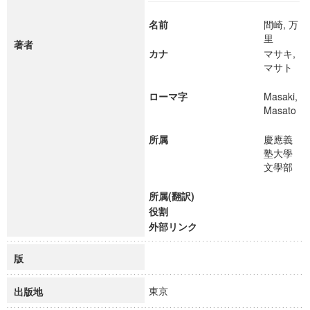
名前
間崎, 万
里
著者
カナ
マサキ,
マサト
ローマ字
Masaki,
Masato
所属
慶應義
塾大學
文學部
所属(翻訳)
役割
外部リンク
版
東京
出版地