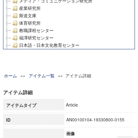
メディア・コミュニケーション研究所
産業研究所
斯道文庫
体育研究所
教職課程センター
福澤研究センター
日本語・日本文化教育センター
アート・センター
外国語教育研究センター
デジタルメディア・コンテンツ統合研究センター
ホーム
»»
グローバルリサーチインスティテュート
アイテム一覧
»» アイテム詳細
塾内助成報告書
科学研究費補助金研究成果報告書
アイテム詳細
21世紀COEプログラム
Article
アイテムタイプ
慶應義塾大学グローバルCOEプログラム市民社会ガバナンス
慶應義塾大学グローバルCOEプログラム論理と感性の先端的
AN00100104-19330800-0155
ID
博士課程教育リーディングプログラム「超成熟社会発展のサ
学術雑誌掲載論文等(8)
画像
その他