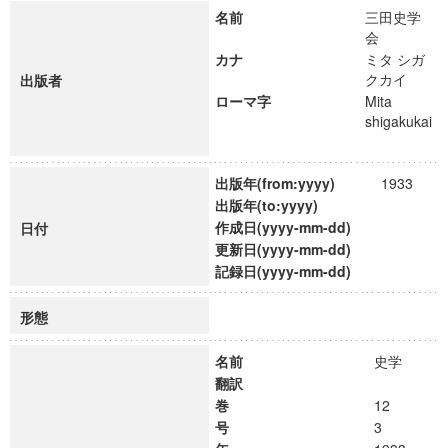
名前
三田史学
会
カナ
ミタ シガ
クカイ
出版者
ローマ字
Mita
shigakukai
出版年(from:yyyy)
1933
出版年(to:yyyy)
作成日(yyyy-mm-dd)
日付
更新日(yyyy-mm-dd)
記録日(yyyy-mm-dd)
形態
名前
史学
翻訳
巻
12
号
3