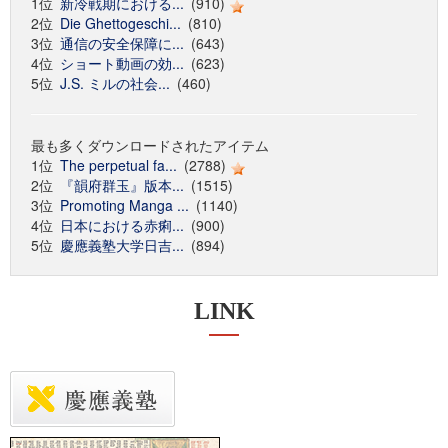
1位
新冷戦期における...
(910)
2位
Die Ghettogeschi...
(810)
3位
通信の安全保障に...
(643)
4位
ショート動画の効...
(623)
5位
J.S. ミルの社会...
(460)
最も多くダウンロードされたアイテム
1位
The perpetual fa...
(2788)
2位
『韻府群玉』版本...
(1515)
3位
Promoting Manga ...
(1140)
4位
日本における赤痢...
(900)
5位
慶應義塾大学日吉...
(894)
LINK