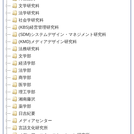
文学研究科
法学研究科
社会学研究科
(KBS)経営管理研究科
(SDM)システムデザイン・マネジメント研究科
(KMD)メディアデザイン研究科
法務研究科
文学部
経済学部
法学部
商学部
医学部
理工学部
湘南藤沢
薬学部
日吉紀要
メディアセンター
言語文化研究所