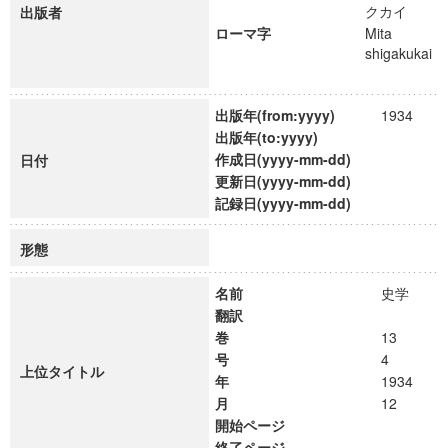
クカイ
出版者
ローマ字
Mita
shigakukai
出版年(from:yyyy)
1934
出版年(to:yyyy)
作成日(yyyy-mm-dd)
日付
更新日(yyyy-mm-dd)
記録日(yyyy-mm-dd)
形態
名前
史学
翻訳
巻
13
号
4
上位タイトル
年
1934
月
12
開始ページ
終了ページ