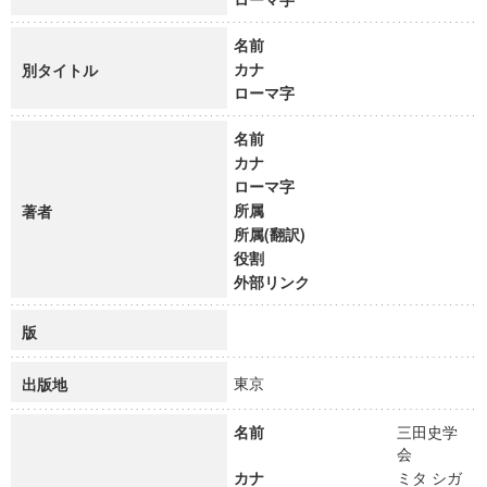
名前
カナ
別タイトル
ローマ字
名前
カナ
ローマ字
所属
著者
所属(翻訳)
役割
外部リンク
版
東京
出版地
名前
三田史学
会
カナ
ミタ シガ