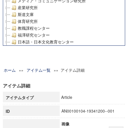
メディア・コミュニケーション研究所
産業研究所
斯道文庫
体育研究所
教職課程センター
福澤研究センター
日本語・日本文化教育センター
アート・センター
外国語教育研究センター
デジタルメディア・コンテンツ統合研究センター
ホーム
»»
グローバルリサーチインスティテュート
アイテム一覧
»» アイテム詳細
塾内助成報告書
科学研究費補助金研究成果報告書
アイテム詳細
21世紀COEプログラム
Article
アイテムタイプ
慶應義塾大学グローバルCOEプログラム市民社会ガバナンス
慶應義塾大学グローバルCOEプログラム論理と感性の先端的
AN00100104-19341200--001
ID
博士課程教育リーディングプログラム「超成熟社会発展のサ
学術雑誌掲載論文等(8)
画像
その他