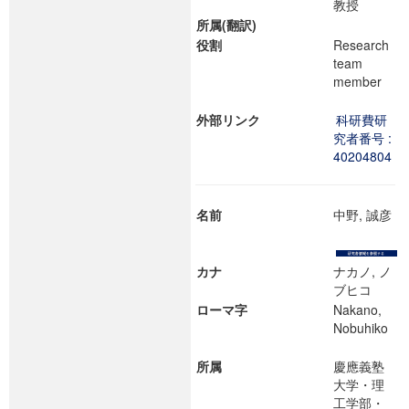
教授
所属(翻訳)
役割
Research
team
member
外部リンク
科研費研
究者番号 :
40204804
名前
中野, 誠彦
カナ
ナカノ, ノ
ブヒコ
ローマ字
Nakano,
Nobuhiko
所属
慶應義塾
大学・理
工学部・