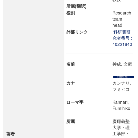
所属(翻訳)
役割
Research
team
head
外部リンク
科研費研
究者番号 :
40221840
名前
神成, 文彦
カナ
カンナリ,
フミヒコ
ローマ字
Kannari,
Fumihiko
所属
慶應義塾
大学・理
工学部・
著者