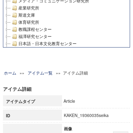
メディア・コミュニケーション研究所
産業研究所
斯道文庫
体育研究所
教職課程センター
福澤研究センター
日本語・日本文化教育センター
アート・センター
外国語教育研究センター
デジタルメディア・コンテンツ統合研究センター
ホーム
»»
グローバルリサーチインスティテュート
アイテム一覧
»» アイテム詳細
塾内助成報告書
科学研究費補助金研究成果報告書
アイテム詳細
21世紀COEプログラム
Article
アイテムタイプ
慶應義塾大学グローバルCOEプログラム市民社会ガバナンス
慶應義塾大学グローバルCOEプログラム論理と感性の先端的
KAKEN_19360035seika
ID
博士課程教育リーディングプログラム「超成熟社会発展のサ
学術雑誌掲載論文等(8)
画像
その他