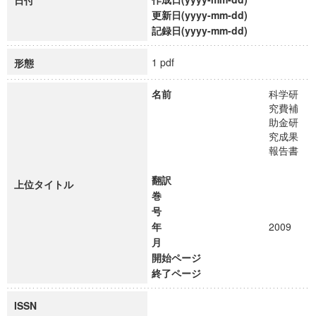
日付
更新日(yyyy-mm-dd)
記録日(yyyy-mm-dd)
1 pdf
形態
名前
科学研
究費補
助金研
究成果
報告書
翻訳
上位タイトル
巻
号
年
2009
月
開始ページ
終了ページ
ISSN