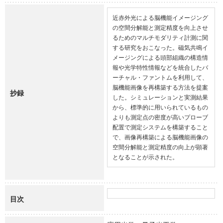
近赤外光による脳機能イメージング
の空間分解能と測定精度を向上させ
るためのマルチモダリティ計測に関
する研究をおこなった。磁気共鳴イ
メージングによる頭部組織の構造情
報や光学特性情報などを統合したバ
ーチャル・ファントムを利用して、
脳機能画像を再構築する方法を提案
抄録
した。シミュレーションと実測結果
から、標準的に用いられているもの
よりも測定点の密度が高いプローブ
配置で測定システムを構築すること
で、画像再構築による脳機能画像の
空間分解能と測定精度の向上が顕著
となることが示された。
目次