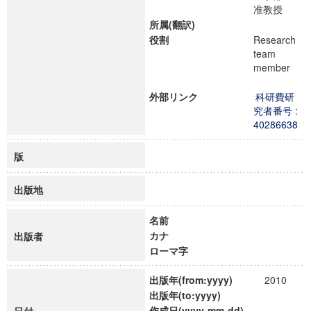
准教授
所属(翻訳)
役割
Research
team
member
外部リンク
科研費研
究者番号 :
40286638
版
出版地
名前
カナ
出版者
ローマ字
出版年(from:yyyy)
2010
出版年(to:yyyy)
作成日(yyyy-mm-dd)