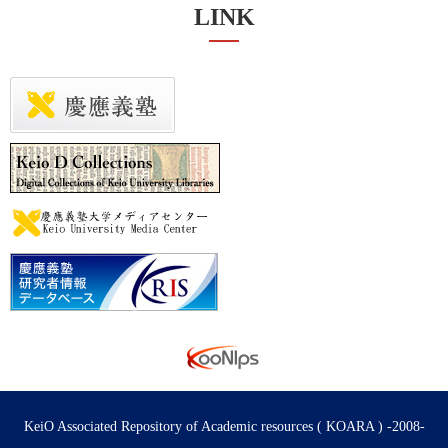
LINK
KeiO Associated Repository of Academic resources ( KOARA ) -2008-