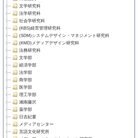
文学研究科
法学研究科
社会学研究科
(KBS)経営管理研究科
(SDM)システムデザイン・マネジメント研究科
(KMD)メディアデザイン研究科
法務研究科
文学部
経済学部
法学部
商学部
医学部
理工学部
湘南藤沢
薬学部
日吉紀要
メディアセンター
言語文化研究所