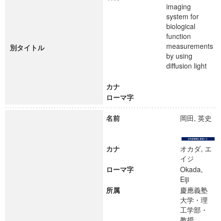
imaging
system for
biological
function
measurements
別タイトル
by using
diffusion light
カナ
ローマ字
名前
岡田, 英史
カナ
オカダ, エ
イジ
ローマ字
Okada,
Eiji
所属
慶應義塾
大学・理
工学部・
教授