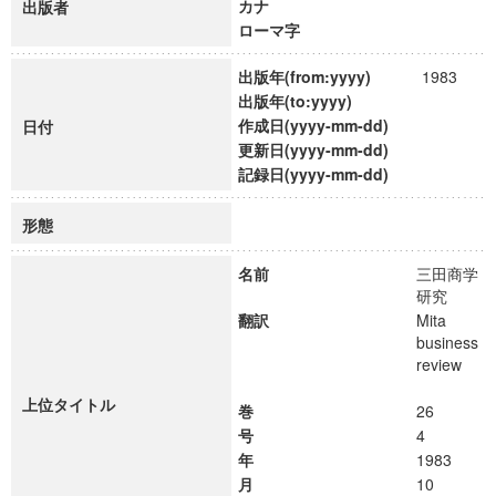
カナ
出版者
ローマ字
出版年(from:yyyy)
1983
出版年(to:yyyy)
作成日(yyyy-mm-dd)
日付
更新日(yyyy-mm-dd)
記録日(yyyy-mm-dd)
形態
名前
三田商学
研究
翻訳
Mita
business
review
上位タイトル
巻
26
号
4
年
1983
月
10