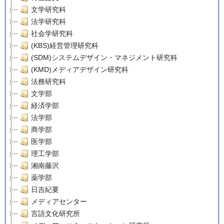
文学研究科
法学研究科
社会学研究科
(KBS)経営管理研究科
(SDM)システムデザイン・マネジメント研究科
(KMD)メディアデザイン研究科
法務研究科
文学部
経済学部
法学部
商学部
医学部
理工学部
湘南藤沢
薬学部
日吉紀要
メディアセンター
言語文化研究所