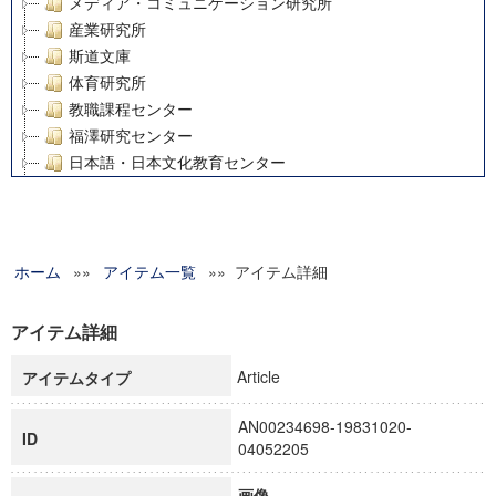
メディア・コミュニケーション研究所
産業研究所
斯道文庫
体育研究所
教職課程センター
福澤研究センター
日本語・日本文化教育センター
アート・センター
外国語教育研究センター
デジタルメディア・コンテンツ統合研究センター
ホーム
»»
グローバルリサーチインスティテュート
アイテム一覧
»» アイテム詳細
塾内助成報告書
科学研究費補助金研究成果報告書
アイテム詳細
21世紀COEプログラム
Article
アイテムタイプ
慶應義塾大学グローバルCOEプログラム市民社会ガバナンス
慶應義塾大学グローバルCOEプログラム論理と感性の先端的
AN00234698-19831020-
博士課程教育リーディングプログラム「超成熟社会発展のサ
ID
04052205
学術雑誌掲載論文等(8)
その他
画像