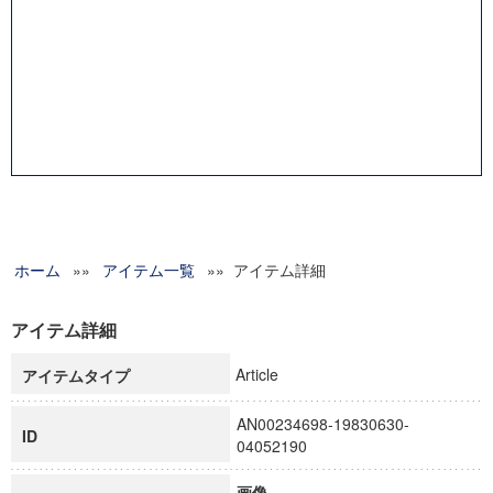
メディア・コミュニケーション研究所
産業研究所
斯道文庫
体育研究所
教職課程センター
福澤研究センター
日本語・日本文化教育センター
アート・センター
外国語教育研究センター
デジタルメディア・コンテンツ統合研究センター
ホーム
»»
グローバルリサーチインスティテュート
アイテム一覧
»» アイテム詳細
塾内助成報告書
科学研究費補助金研究成果報告書
アイテム詳細
21世紀COEプログラム
Article
アイテムタイプ
慶應義塾大学グローバルCOEプログラム市民社会ガバナンス
慶應義塾大学グローバルCOEプログラム論理と感性の先端的
AN00234698-19830630-
博士課程教育リーディングプログラム「超成熟社会発展のサ
ID
04052190
学術雑誌掲載論文等(8)
その他
画像