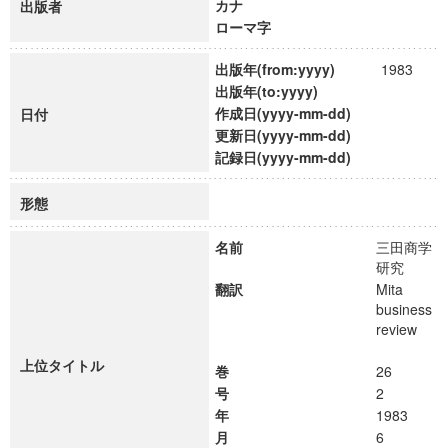
カナ
出版者
ローマ字
出版年(from:yyyy)
1983
出版年(to:yyyy)
作成日(yyyy-mm-dd)
日付
更新日(yyyy-mm-dd)
記録日(yyyy-mm-dd)
形態
名前
三田商学
研究
翻訳
Mita
business
review
上位タイトル
巻
26
号
2
年
1983
月
6