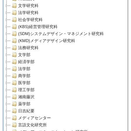
文学研究科
法学研究科
社会学研究科
(KBS)経営管理研究科
(SDM)システムデザイン・マネジメント研究科
(KMD)メディアデザイン研究科
法務研究科
文学部
経済学部
法学部
商学部
医学部
理工学部
湘南藤沢
薬学部
日吉紀要
メディアセンター
言語文化研究所