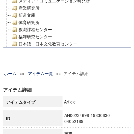
メディア・コミュニケーション研究所
産業研究所
斯道文庫
体育研究所
教職課程センター
福澤研究センター
日本語・日本文化教育センター
アート・センター
外国語教育研究センター
デジタルメディア・コンテンツ統合研究センター
ホーム
»»
グローバルリサーチインスティテュート
アイテム一覧
»» アイテム詳細
塾内助成報告書
科学研究費補助金研究成果報告書
アイテム詳細
21世紀COEプログラム
Article
アイテムタイプ
慶應義塾大学グローバルCOEプログラム市民社会ガバナンス
慶應義塾大学グローバルCOEプログラム論理と感性の先端的
AN00234698-19830630-
博士課程教育リーディングプログラム「超成熟社会発展のサ
ID
04052189
学術雑誌掲載論文等(8)
その他
画像