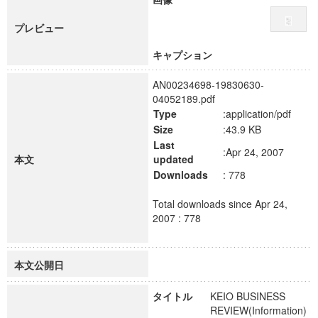
プレビュー
キャプション
AN00234698-19830630-
04052189.pdf
Type
:application/pdf
Size
:43.9 KB
Last
:Apr 24, 2007
本文
updated
Downloads
: 778
Total downloads since Apr 24,
2007 : 778
本文公開日
タイトル
KEIO BUSINESS
REVIEW(Information)