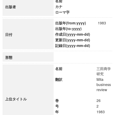
名前
カナ
出版者
ローマ字
出版年(from:yyyy)
1983
出版年(to:yyyy)
作成日(yyyy-mm-dd)
日付
更新日(yyyy-mm-dd)
記録日(yyyy-mm-dd)
形態
名前
三田商学
研究
翻訳
Mita
business
review
上位タイトル
巻
26
号
2
年
1983