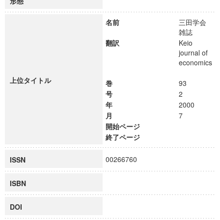
形態
名前
三田学会
雑誌
翻訳
Keio
journal of
economics
上位タイトル
巻
93
号
2
年
2000
月
7
開始ページ
終了ページ
00266760
ISSN
ISBN
DOI