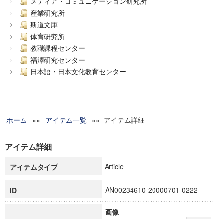
メディア・コミュニケーション研究所
産業研究所
斯道文庫
体育研究所
教職課程センター
福澤研究センター
日本語・日本文化教育センター
アート・センター
外国語教育研究センター
デジタルメディア・コンテンツ統合研究センター
ホーム
»»
グローバルリサーチインスティテュート
アイテム一覧
»» アイテム詳細
塾内助成報告書
科学研究費補助金研究成果報告書
アイテム詳細
21世紀COEプログラム
Article
アイテムタイプ
慶應義塾大学グローバルCOEプログラム市民社会ガバナンス
慶應義塾大学グローバルCOEプログラム論理と感性の先端的
AN00234610-20000701-0222
ID
博士課程教育リーディングプログラム「超成熟社会発展のサ
学術雑誌掲載論文等(8)
画像
その他