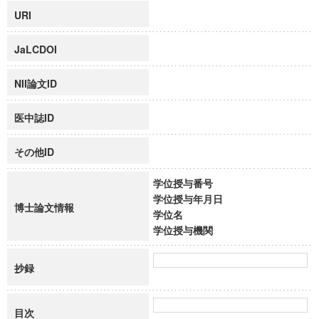
URI
JaLCDOI
NII論文ID
医中誌ID
その他ID
学位授与番号
学位授与年月日
博士論文情報
学位名
学位授与機関
抄録
目次