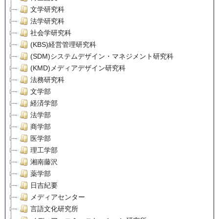
文学研究科
法学研究科
社会学研究科
(KBS)経営管理研究科
(SDM)システムデザイン・マネジメント研究科
(KMD)メディアデザイン研究科
法務研究科
文学部
経済学部
法学部
商学部
医学部
理工学部
湘南藤沢
薬学部
日吉紀要
メディアセンター
言語文化研究所