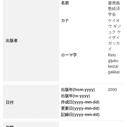
名前
慶應義
塾経済
学会
カナ
ケイオ
ウ ギジ
ュク ケ
イザイ
出版者
ガッカ
イ
ローマ字
Keio
gijuku
keizai
gakkai
出版年(from:yyyy)
2000
出版年(to:yyyy)
作成日(yyyy-mm-dd)
日付
更新日(yyyy-mm-dd)
記録日(yyyy-mm-dd)