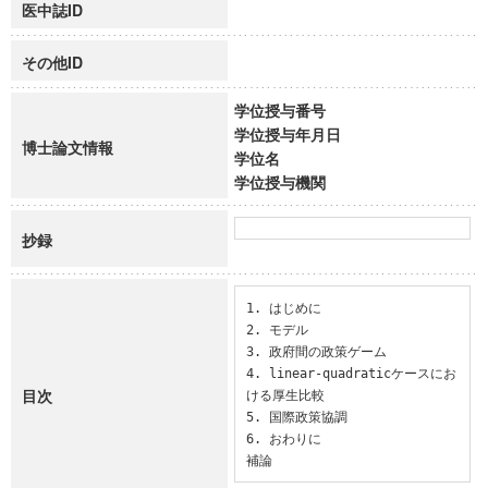
医中誌ID
その他ID
学位授与番号
学位授与年月日
博士論文情報
学位名
学位授与機関
抄録
1. はじめに

2. モデル

3. 政府間の政策ゲーム

4. linear-quadraticケースにお
目次
ける厚生比較

5. 国際政策協調

6. おわりに

補論