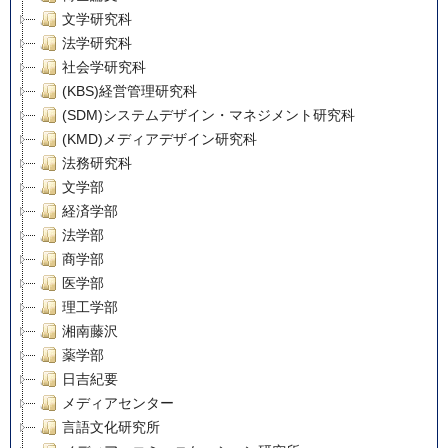
文学研究科
法学研究科
社会学研究科
(KBS)経営管理研究科
(SDM)システムデザイン・マネジメント研究科
(KMD)メディアデザイン研究科
法務研究科
文学部
経済学部
法学部
商学部
医学部
理工学部
湘南藤沢
薬学部
日吉紀要
メディアセンター
言語文化研究所