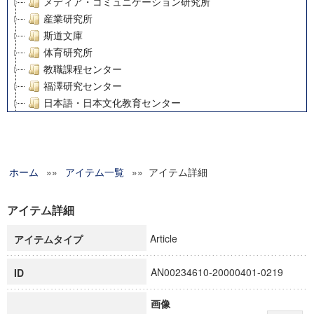
メディア・コミュニケーション研究所
産業研究所
斯道文庫
体育研究所
教職課程センター
福澤研究センター
日本語・日本文化教育センター
アート・センター
外国語教育研究センター
デジタルメディア・コンテンツ統合研究センター
ホーム
»»
グローバルリサーチインスティテュート
アイテム一覧
»» アイテム詳細
塾内助成報告書
科学研究費補助金研究成果報告書
アイテム詳細
21世紀COEプログラム
Article
アイテムタイプ
慶應義塾大学グローバルCOEプログラム市民社会ガバナンス
慶應義塾大学グローバルCOEプログラム論理と感性の先端的
AN00234610-20000401-0219
ID
博士課程教育リーディングプログラム「超成熟社会発展のサ
学術雑誌掲載論文等(8)
画像
その他