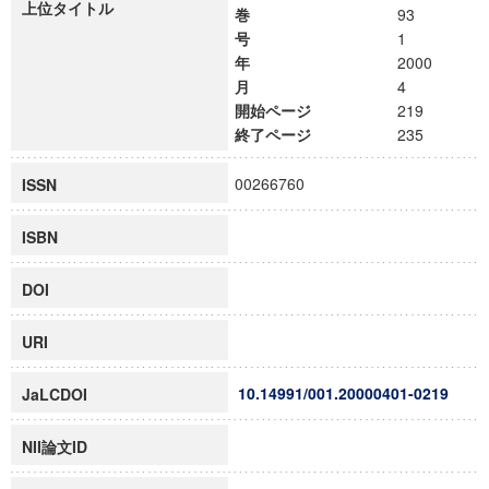
上位タイトル
巻
93
号
1
年
2000
月
4
開始ページ
219
終了ページ
235
00266760
ISSN
ISBN
DOI
URI
10.14991/001.20000401-0219
JaLCDOI
NII論文ID