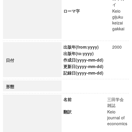
イ
ローマ字
Keio
gijuku
keizai
gakkai
出版年(from:yyyy)
2000
出版年(to:yyyy)
作成日(yyyy-mm-dd)
日付
更新日(yyyy-mm-dd)
記録日(yyyy-mm-dd)
形態
名前
三田学会
雑誌
翻訳
Keio
journal of
economics