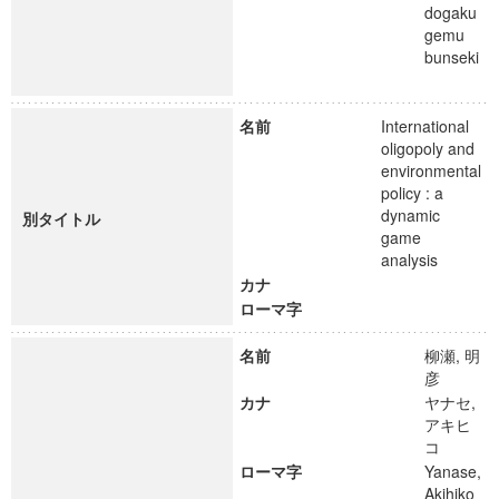
dogaku
gemu
bunseki
名前
International
oligopoly and
environmental
policy : a
dynamic
別タイトル
game
analysis
カナ
ローマ字
名前
柳瀬, 明
彦
カナ
ヤナセ,
アキヒ
コ
ローマ字
Yanase,
Akihiko