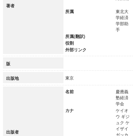
著者
所属
東北大
学経済
学部助
手
所属(翻訳)
役割
外部リンク
版
東京
出版地
名前
慶應義
塾経済
学会
カナ
ケイオ
ウ ギジ
ュク ケ
イザイ
出版者
ガッカ