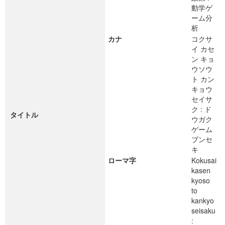
動学ゲ
ーム分
析
カナ
コクサ
イ カセ
ン キョ
ウソウ
ト カン
キョウ
セイサ
ク : ド
タイトル
ウガク
ゲーム
ブンセ
キ
ローマ字
Kokusai
kasen
kyoso
to
kankyo
seisaku
: