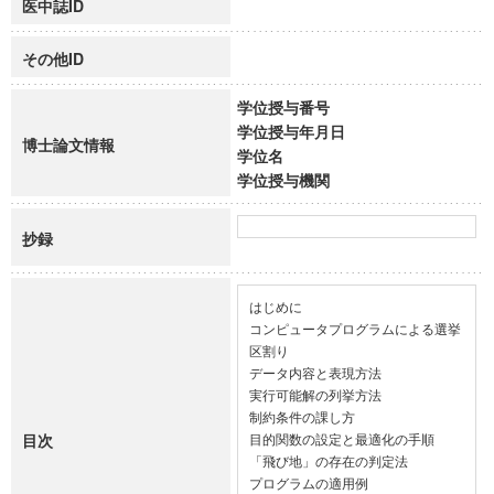
医中誌ID
その他ID
学位授与番号
学位授与年月日
博士論文情報
学位名
学位授与機関
抄録
はじめに

コンピュータプログラムによる選挙
区割り

データ内容と表現方法

実行可能解の列挙方法

制約条件の課し方

目次
目的関数の設定と最適化の手順

「飛び地」の存在の判定法

プログラムの適用例
