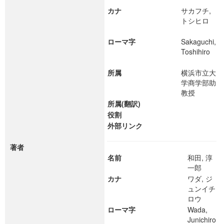
カナ
サカフチ,
トシヒロ
ローマ字
Sakaguchi,
Toshihiro
所属
横浜市立大
学商学部助
教授
所属(翻訳)
役割
外部リンク
著者
名前
和田, 淳
一郎
カナ
ワダ, ジ
ュンイチ
ロウ
ローマ字
Wada,
Junichiro