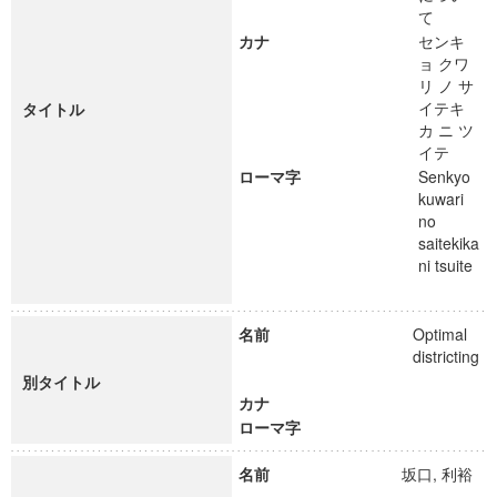
て
カナ
センキ
ョ クワ
リ ノ サ
イテキ
タイトル
カ ニ ツ
イテ
ローマ字
Senkyo
kuwari
no
saitekika
ni tsuite
名前
Optimal
districting
別タイトル
カナ
ローマ字
名前
坂口, 利裕