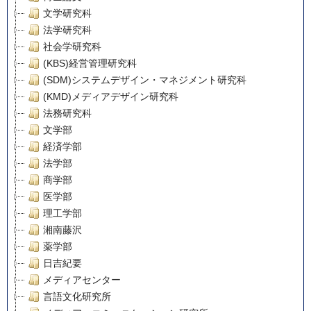
文学研究科
法学研究科
社会学研究科
(KBS)経営管理研究科
(SDM)システムデザイン・マネジメント研究科
(KMD)メディアデザイン研究科
法務研究科
文学部
経済学部
法学部
商学部
医学部
理工学部
湘南藤沢
薬学部
日吉紀要
メディアセンター
言語文化研究所