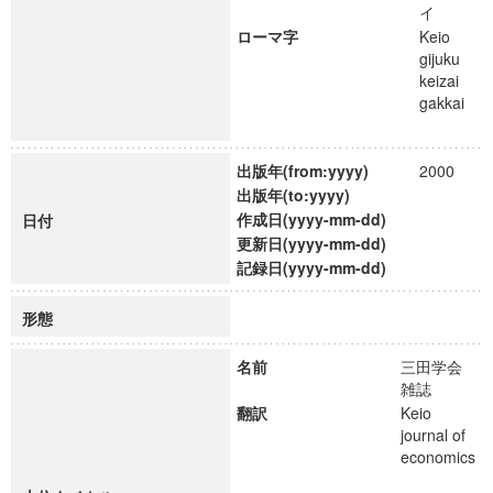
イ
ローマ字
Keio
gijuku
keizai
gakkai
出版年(from:yyyy)
2000
出版年(to:yyyy)
作成日(yyyy-mm-dd)
日付
更新日(yyyy-mm-dd)
記録日(yyyy-mm-dd)
形態
名前
三田学会
雑誌
翻訳
Keio
journal of
economics