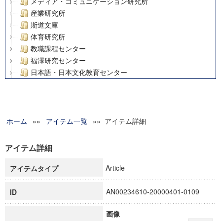
メディア・コミュニケーション研究所
産業研究所
斯道文庫
体育研究所
教職課程センター
福澤研究センター
日本語・日本文化教育センター
アート・センター
外国語教育研究センター
デジタルメディア・コンテンツ統合研究センター
ホーム
»»
グローバルリサーチインスティテュート
アイテム一覧
»» アイテム詳細
塾内助成報告書
科学研究費補助金研究成果報告書
アイテム詳細
21世紀COEプログラム
Article
アイテムタイプ
慶應義塾大学グローバルCOEプログラム市民社会ガバナンス
慶應義塾大学グローバルCOEプログラム論理と感性の先端的
AN00234610-20000401-0109
ID
博士課程教育リーディングプログラム「超成熟社会発展のサ
学術雑誌掲載論文等(8)
画像
その他