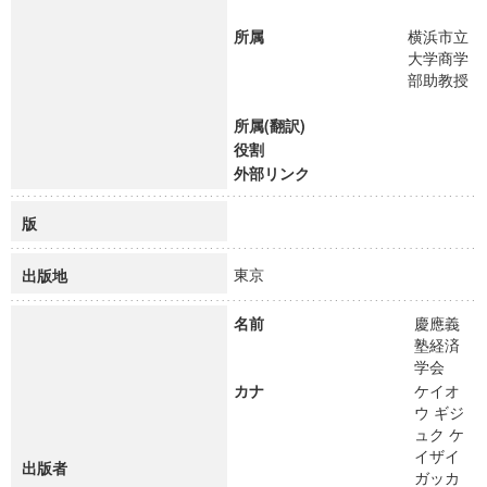
所属
横浜市立
大学商学
部助教授
所属(翻訳)
役割
外部リンク
版
東京
出版地
名前
慶應義
塾経済
学会
カナ
ケイオ
ウ ギジ
ュク ケ
イザイ
出版者
ガッカ